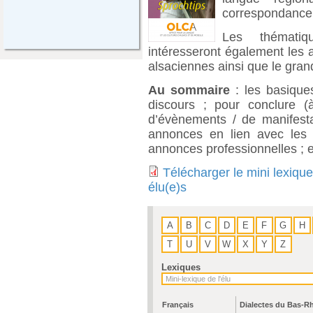
correspondance
Les thémati
intéresseront également les a
alsaciennes ainsi que le gran
Au sommaire
: les basiques
discours ; pour conclure (
d’évènements / de manifesta
annonces en lien avec les f
annonces professionnelles ; e
Télécharger le mini lexique
élu(e)s
A
B
C
D
E
F
G
H
T
U
V
W
X
Y
Z
Lexiques
Français
Dialectes du Bas-R