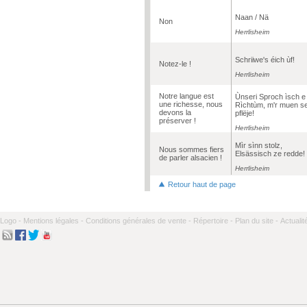
Naan / Nä
Non
Herrlisheim
Schriiwe's éich ùf!
Notez-le !
Herrlisheim
Notre langue est
Ùnseri Sproch ìsch e
une richesse, nous
Rìchtùm, m'r muen s
devons la
pflëje!
préserver !
Herrlisheim
Mìr sìnn stolz,
Nous sommes fiers
Elsässisch ze redde!
de parler alsacien !
Herrlisheim
Retour haut de page
Logo -
Mentions légales -
Conditions générales de vente -
Répertoire -
Plan du site -
Actualit