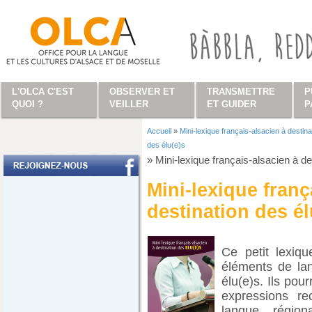
Aller au contenu principal
L'OLCA C'EST
OBSERVER ET
TRANSMETTRE
P
QUOI ?
VEILLER
ET GUIDER
P
Accueil
»
Mini-lexique français-alsacien à destina
Vous êtes ici
des élu(e)s
»
Mini-lexique français-alsacien à de
Mini-lexique franç
destination des él
Ce petit lexiq
éléments de la
élu(e)s. Ils pou
expressions re
langue régio