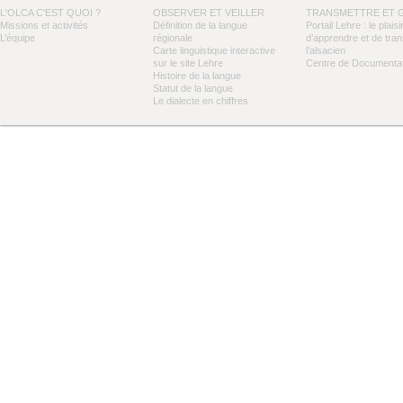
L'OLCA C'EST QUOI ?
OBSERVER ET VEILLER
TRANSMETTRE ET 
Missions et activités
Définition de la langue
Portail Lehre : le plaisi
L’équipe
régionale
d’apprendre et de tra
Carte linguistique interactive
l’alsacien
sur le site Lehre
Centre de Documentat
Histoire de la langue
Statut de la langue
Le dialecte en chiffres