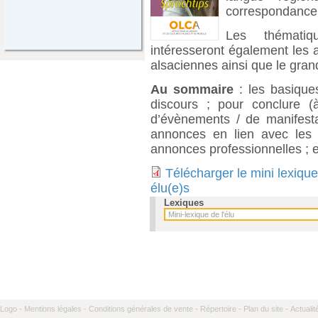
correspondance
Les thémati
intéresseront également les a
alsaciennes ainsi que le gran
Au sommaire
: les basiques
discours ; pour conclure (
d’évènements / de manifesta
annonces en lien avec les f
annonces professionnelles ; e
Télécharger le mini lexique
élu(e)s
Lexiques
Logo -
Mentions légales -
Conditions générales de vente -
Répertoire -
Plan du site -
Actualit