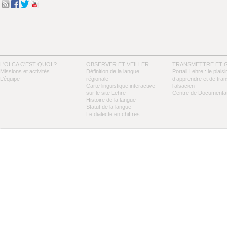
L'OLCA C'EST QUOI ?
OBSERVER ET VEILLER
TRANSMETTRE ET 
Missions et activités
Définition de la langue
Portail Lehre : le plaisi
L’équipe
régionale
d’apprendre et de tra
Carte linguistique interactive
l’alsacien
sur le site Lehre
Centre de Documentat
Histoire de la langue
Statut de la langue
Le dialecte en chiffres