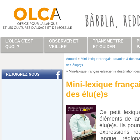
Aller au contenu principal
L'OLCA C'EST
OBSERVER ET
TRANSMETTRE
P
QUOI ?
VEILLER
ET GUIDER
P
Accueil
»
Mini-lexique français-alsacien à destina
Vous êtes ici
des élu(e)s
»
Mini-lexique français-alsacien à destination des
Mini-lexique frança
des élu(e)s
Ce petit lexiq
éléments de la
élu(e)s. Ils pou
expressions re
langue régio