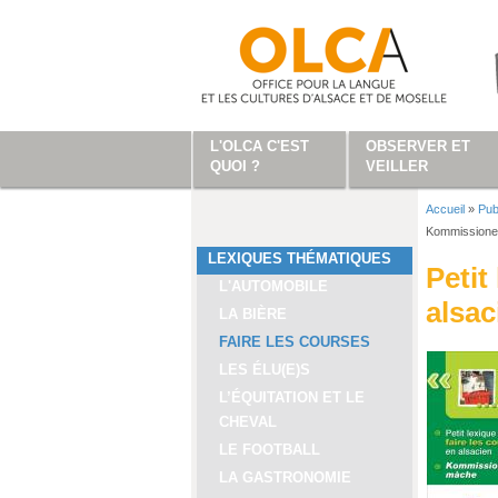
Aller au contenu principal
L'OLCA C'EST
OBSERVER ET
QUOI ?
VEILLER
Accueil
»
Pub
Vous ête
Kommission
LEXIQUES THÉMATIQUES
Petit
L'AUTOMOBILE
alsa
LA BIÈRE
FAIRE LES COURSES
LES ÉLU(E)S
L’ÉQUITATION ET LE
CHEVAL
LE FOOTBALL
LA GASTRONOMIE