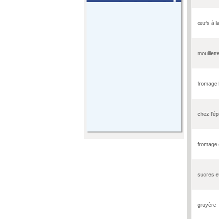
œufs à l
mouillett
fromage 
chez l'ép
fromage 
sucres e
gruyère