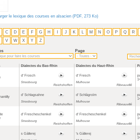
rger le lexique des courses en alsacien (PDF, 273 Ko)
C
D
E
F
G
H
I
J
K
L
M
N
O
P
Q
R
V
W
X
Y
Z
es
Page
s
Dialectes du Bas-Rhin
Dialectes du Haut-Rhin
P
d' Frosch
d' Fresch
p
e
1
Strasbourg
Mulhouse
Reichshoffen
Ribeauvillé
d' Schlagsahne
d' Schlàgroïm
p
antilly
1
Strasbourg
Mulhouse
Reichshoffen
Ribeauvillé
de
d' Frescheschenkel
d' Frescheschenkel
p
e
1
Strasbourg
Mulhouse
Reichshoffen
Ribeauvillé
s Gàllerej
's Gàllerej
p
1