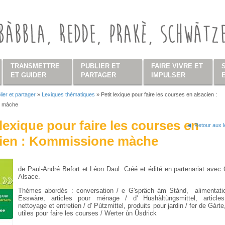
TRANSMETTRE
PUBLIER ET
FAIRE VIVRE ET
ET GUIDER
PARTAGER
IMPULSER
lier et partager
»
Lexiques thématiques
»
Petit lexique pour faire les courses en alsacien :
s ici
e màche
 lexique pour faire les courses en
Retour aux 
cien : Kommissione màche
de Paul-André Befort et Léon Daul. Créé et édité en partenariat ave
Alsace.
Thèmes abordés : conversation / e G'spräch àm Stànd, alimentatio
Esswàre, articles pour ménage / d' Hüshàltùngsmittel, article
nettoyage et entretien / d' Pùtzmittel, produits pour jardin / fer de Gàrt
utiles pour faire les courses / Werter ùn Üsdrick