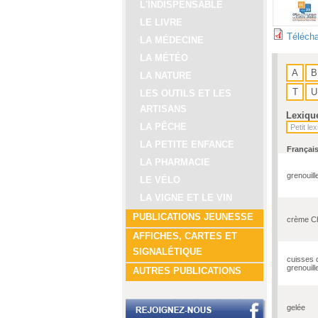
L'INDISPENSABLE
LE LIVRE
Télécha
LA MÉDECINE
LA MÉTÉO
A
B
LA NATURE
T
U
LES OUTILS ET LES
ARTISANS
Lexiqu
LA PÊCHE
LA PETITE ENFANCE
Françai
LA PHARMACIE
grenouill
LE VÉLO
LA VIGNE ET LE VIN
PUBLICATIONS JEUNESSE
crème Ch
AFFICHES, CARTES ET
SIGNALÉTIQUE
cuisses 
grenouill
AUTRES PUBLICATIONS
gelée