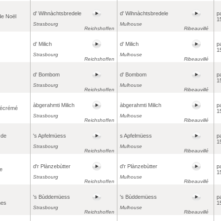
d' Wihnàchtsbredele
d' Wihnàchtsbredele
p
de Noël
1
Strasbourg
Mulhouse
Reichshoffen
Ribeauvillé
d' Milich
d' Milich
p
1
Strasbourg
Mulhouse
Reichshoffen
Ribeauvillé
d' Bombom
d' Bombom
p
1
Strasbourg
Mulhouse
Reichshoffen
Ribeauvillé
àbgerahmti Milich
àbgerahmti Milich
p
i-écrémé
1
Strasbourg
Mulhouse
Reichshoffen
Ribeauvillé
 de
's Apfelmüess
s Apfelmüess
p
1
Strasbourg
Mulhouse
Reichshoffen
Ribeauvillé
d'r Plànzebùtter
d'r Plànzebùtter
p
e
1
Strasbourg
Mulhouse
Reichshoffen
Ribeauvillé
's Bùddemüess
's Bùddemüess
p
nes
1
Strasbourg
Mulhouse
Reichshoffen
Ribeauvillé