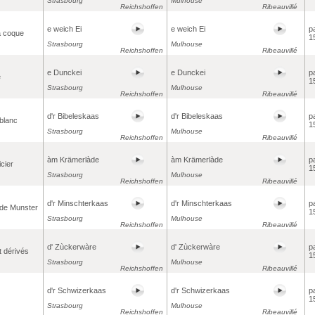
Strasbourg
Mulhouse
Reichshoffen
Ribeauvillé
e weich Ei
e weich Ei
p
a coque
1
Strasbourg
Mulhouse
Reichshoffen
Ribeauvillé
e Dunckei
e Dunckei
p
e
1
Strasbourg
Mulhouse
Reichshoffen
Ribeauvillé
d'r Bibeleskaas
d'r Bibeleskaas
p
blanc
1
Strasbourg
Mulhouse
Reichshoffen
Ribeauvillé
àm Krämerlàde
àm Krämerlàde
p
icier
1
Strasbourg
Mulhouse
Reichshoffen
Ribeauvillé
d'r Minschterkaas
d'r Minschterkaas
p
de Munster
1
Strasbourg
Mulhouse
Reichshoffen
Ribeauvillé
d' Zùckerwàre
d' Zùckerwàre
p
t dérivés
1
Strasbourg
Mulhouse
Reichshoffen
Ribeauvillé
d'r Schwizerkaas
d'r Schwizerkaas
p
1
Strasbourg
Mulhouse
Reichshoffen
Ribeauvillé