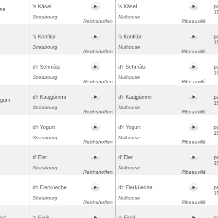
's Käsel
's Käsel
p
sse
1
Strasbourg
Mulhouse
Reichshoffen
Ribeauvillé
's Konfitür
's Konfitür
p
1
Strasbourg
Mulhouse
Reichshoffen
Ribeauvillé
d'r Schmàlz
d'r Schmàlz
p
1
Strasbourg
Mulhouse
Reichshoffen
Ribeauvillé
d'r Kaujgùmmi
d'r Kaujgùmmi
p
-gum
1
Strasbourg
Mulhouse
Reichshoffen
Ribeauvillé
d'r Yogurt
d'r Yogurt
p
1
Strasbourg
Mulhouse
Reichshoffen
Ribeauvillé
d' Eier
d' Eier
p
1
Strasbourg
Mulhouse
Reichshoffen
Ribeauvillé
d'r Eierküeche
d'r Eierküeche
p
1
Strasbourg
Mulhouse
Reichshoffen
Ribeauvillé
œuf
's Eigäl
's Eigäl
p