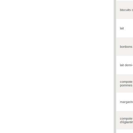
biscuits 
lait
bonbons
lait dem
compote
pommes
margarin
compote
d’églanti