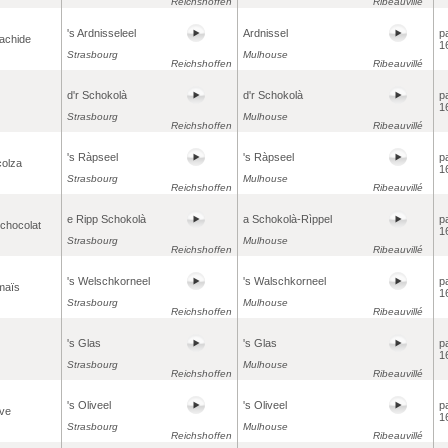
Reichshoffen
Ribeauvillé
's Ardnisseleel
Ardnissel
p
rachide
1
Strasbourg
Mulhouse
Reichshoffen
Ribeauvillé
d'r Schokolà
d'r Schokolà
p
1
Strasbourg
Mulhouse
Reichshoffen
Ribeauvillé
's Ràpseel
's Ràpseel
p
colza
1
Strasbourg
Mulhouse
Reichshoffen
Ribeauvillé
e Ripp Schokolà
a Schokolà-Rìppel
p
 chocolat
1
Strasbourg
Mulhouse
Reichshoffen
Ribeauvillé
's Welschkorneel
's Walschkorneel
p
 maïs
1
Strasbourg
Mulhouse
Reichshoffen
Ribeauvillé
's Glas
's Glas
p
1
Strasbourg
Mulhouse
Reichshoffen
Ribeauvillé
's Oliveel
's Oliveel
p
ive
1
Strasbourg
Mulhouse
Reichshoffen
Ribeauvillé