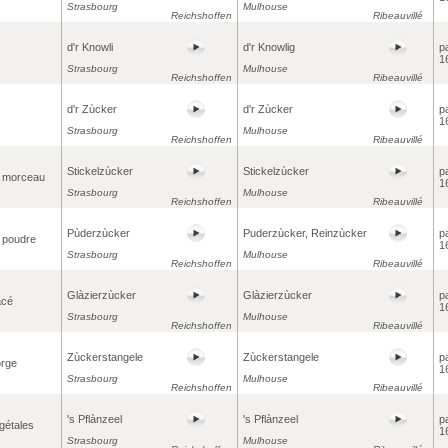
Strasbourg
Mulhouse
Reichshoffen
Ribeauvillé
d'r Knowli
d'r Knowlig
p
1
Strasbourg
Mulhouse
Reichshoffen
Ribeauvillé
d'r Zùcker
d'r Zùcker
p
1
Strasbourg
Mulhouse
Reichshoffen
Ribeauvillé
Stickelzùcker
Stickelzùcker
p
n morceau
1
Strasbourg
Mulhouse
Reichshoffen
Ribeauvillé
Pùderzùcker
Puderzùcker, Reinzùcker
p
 poudre
1
Strasbourg
Mulhouse
Reichshoffen
Ribeauvillé
Glàzierzùcker
Glàzierzùcker
p
acé
1
Strasbourg
Mulhouse
Reichshoffen
Ribeauvillé
Zùckerstangele
Zùckerstangele
p
orge
1
Strasbourg
Mulhouse
Reichshoffen
Ribeauvillé
's Pflànzeel
's Pflànzeel
p
gétales
1
Strasbourg
Mulhouse