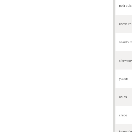
petit sui
confiture
saindoux
chewing
yaourt
oeufs
crêpe
jaune d’