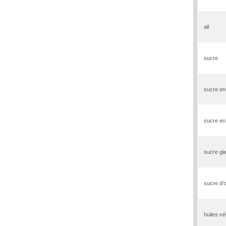
ail
sucre
sucre e
sucre en
sucre gl
sucre d’
huiles vé