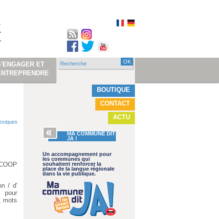
Recherche
S'ENGAGER ET
Formulaire de
ENTREPRENDRE
recherche
BOUTIQUE
CONTACT
ACTU
lexiques
MA COMMUNE DIT
JA !
Un accompagnement pour
les communes qui
c COOP
souhaitent renforcer la
place de la langue régionale
dans la vie publique.
n / d'
s pour
e, mots