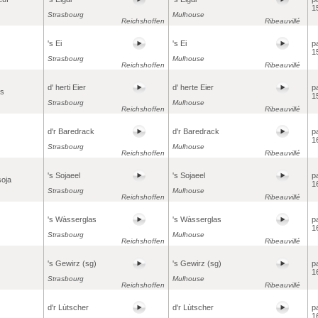
1
Strasbourg
Mulhouse
Reichshoffen
Ribeauvillé
's Ei
's Ei
p
1
Strasbourg
Mulhouse
Reichshoffen
Ribeauvillé
d' herti Eier
d' herte Eier
p
rs
1
Strasbourg
Mulhouse
Reichshoffen
Ribeauvillé
d'r Baredrack
d'r Baredrack
p
1
Strasbourg
Mulhouse
Reichshoffen
Ribeauvillé
's Sojaeel
's Sojaeel
p
soja
1
Strasbourg
Mulhouse
Reichshoffen
Ribeauvillé
's Wàsserglas
's Wàsserglas
p
1
Strasbourg
Mulhouse
Reichshoffen
Ribeauvillé
's Gewirz (sg)
's Gewirz (sg)
p
1
Strasbourg
Mulhouse
Reichshoffen
Ribeauvillé
d'r Lùtscher
d'r Lùtscher
p
1