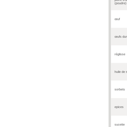
(poudre)
œuf
œufs du
réglisse
huile de 
sorbets
epices
sucette