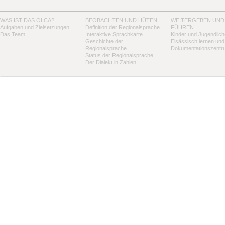
WAS IST DAS OLCA?
BEOBACHTEN UND HÜTEN
WEITERGEBEN UND
Aufgaben und Zielsetzungen
Definition der Regionalsprache
FÜHREN
Das Team
Interaktive Sprachkarte
Kinder und Jugendlich
Geschichte der
Elsässisch lernen und
Regionalsprache
Dokumentationszentr
Status der Regionalsprache
Der Dialekt in Zahlen