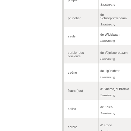
Strasbourg
de
prunellier
Schleepflimlebaam
Strasbourg
de Wiidebaam
saule
Strasbourg
sorbier des
de Vöjelbeerebaam
oiseleurs
Strasbourg
de Ligüschter
troène
Strasbourg
d' Blüeme, d' Bliemle
fleurs (les)
Strasbourg
de Kelch
calice
Strasbourg
d' Krone
corolle