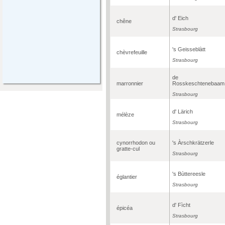
d' Eich
chêne
Strasbourg
's Geisseblàtt
chèvrefeuille
Strasbourg
de
marronnier
Rosskeschtenebaam
Strasbourg
d' Lärich
mélèze
Strasbourg
cynorrhodon ou
's Àrschkrätzerle
gratte-cul
Strasbourg
's Bùttereesle
églantier
Strasbourg
d' Fìcht
épicéa
Strasbourg