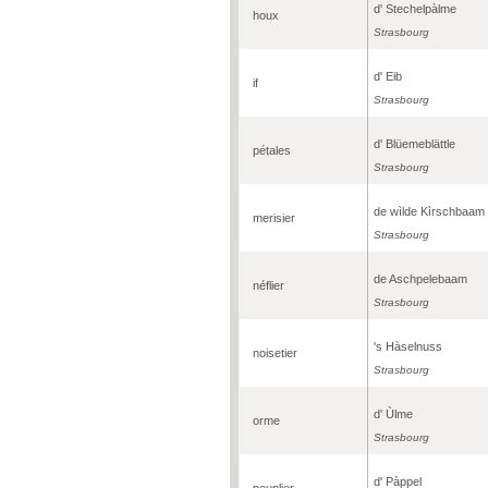
d' Stechelpàlme
houx
Strasbourg
d' Eib
if
Strasbourg
d' Blüemeblättle
pétales
Strasbourg
de wìlde Kìrschbaam
merisier
Strasbourg
de Aschpelebaam
néflier
Strasbourg
's Hàselnuss
noisetier
Strasbourg
d' Ùlme
orme
Strasbourg
d' Pàppel
peuplier