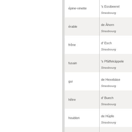
's Essibeerel
épine-vinette
Strasbourg
de Àhorn
érable
Strasbourg
d' Esch
frêne
Strasbourg
's Pfàffekäppele
fusain
Strasbourg
de Hexebäse
gui
Strasbourg
d' Buech
hêtre
Strasbourg
de Hùpfe
houblon
Strasbourg