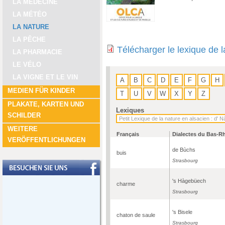
LA MÉDECINE
LA MÉTÉO
LA NATURE
LA PÊCHE
Télécharger le lexique de 
LA PHARMACIE
LE VÉLO
LA VIGNE ET LE VIN
A
B
C
D
E
F
G
H
MEDIEN FÜR KINDER
T
U
V
W
X
Y
Z
PLAKATE, KARTEN UND
Lexiques
SCHILDER
WEITERE
Français
Dialectes du Bas-R
VERÖFFENTLICHUNGEN
de Bùchs
buis
Strasbourg
's Hàgebüech
charme
Strasbourg
's Bisele
chaton de saule
Strasbourg