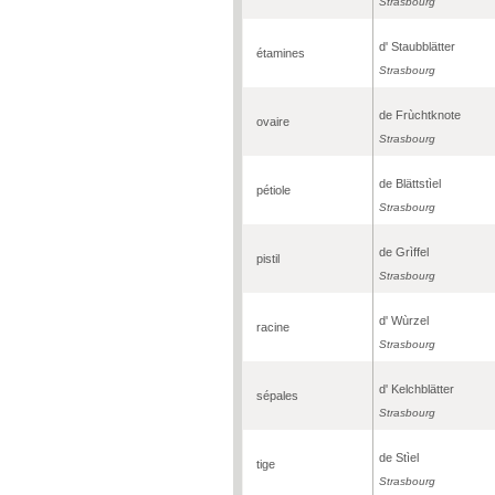
Strasbourg
d' Staubblätter
étamines
Strasbourg
de Frùchtknote
ovaire
Strasbourg
de Blättstìel
pétiole
Strasbourg
de Grìffel
pistil
Strasbourg
d' Wùrzel
racine
Strasbourg
d' Kelchblätter
sépales
Strasbourg
de Stìel
tige
Strasbourg