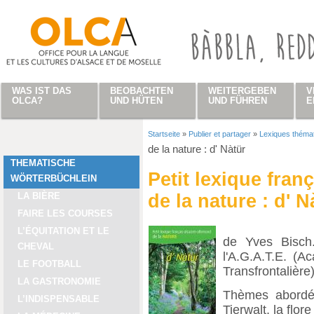
Direkt zum Inhalt
WAS IST DAS
BEOBACHTEN
WEITERGEBEN
V
OLCA?
UND HÜTEN
UND FÜHREN
E
Startseite
»
Publier et partager
»
Lexiques théma
Sie sind hier
de la nature : d' Nàtür
THEMATISCHE
Petit lexique fran
WÖRTERBÜCHLEIN
LA BIÈRE
de la nature : d' N
FAIRE LES COURSES
L’ÉQUITATION ET LE
de Yves Bisch.
CHEVAL
l'A.G.A.T.E. (
LE FOOTBALL
Transfrontalière)
LA GASTRONOMIE
Thèmes abordés
L’INDISPENSABLE
Tierwalt, la flore