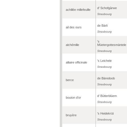
d' Schofgàrwe
achillée millefeuille
Strasbourg
de Bärli
ail des ours
Strasbourg
's
alchémille
Müetergottesmäntele
Strasbourg
's Leichele
alliaire officinale
Strasbourg
de Bäredoob
berce
Strasbourg
d' Bùtterblüem
bouton d’or
Strasbourg
's Heidekrüt
bruyère
Strasbourg