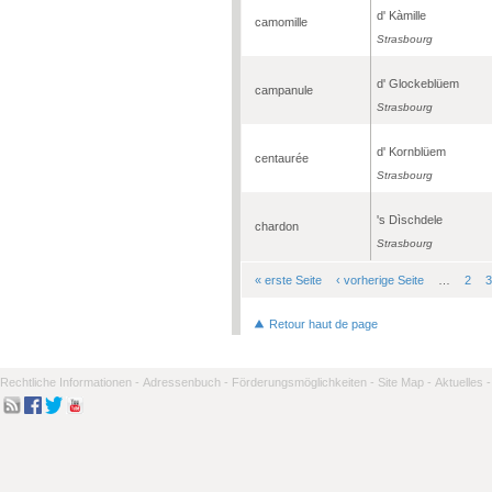
d' Kàmille
camomille
Strasbourg
d' Glockeblüem
campanule
Strasbourg
d' Kornblüem
centaurée
Strasbourg
's Dìschdele
chardon
Strasbourg
« erste Seite
‹ vorherige Seite
…
2
3
Seiten
Retour haut de page
Rechtliche Informationen -
Adressenbuch -
Förderungsmöglichkeiten -
Site Map -
Aktuelles -