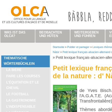
Direkt zum Inhalt
WAS IST DAS
BEOBACHTEN
WEITERGEBEN
V
OLCA?
UND HÜTEN
UND FÜHREN
E
Startseite
»
Publier et partager
»
Lexiques théma
Sie sind hier
Nàtür
»
Petit lexique français-alsacien-allemand d
»
Petit lexique français-alsacien-all
THEMATISCHE
WÖRTERBÜCHLEIN
Petit lexique fran
LA BIÈRE
de la nature : d' N
FAIRE LES COURSES
L’ÉQUITATION ET LE
CHEVAL
de Yves Bisch.
LE FOOTBALL
l'A.G.A.T.E. (
Transfrontalière)
LA GASTRONOMIE
L’INDISPENSABLE
Thèmes abordés