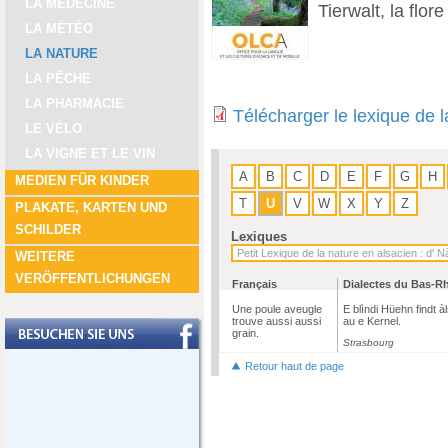
LA MÉDECINE
Tierwalt, la flore
LA MÉTÉO
LA NATURE
LA PÊCHE
LA PHARMACIE
Télécharger le lexique de 
LE VÉLO
LA VIGNE ET LE VIN
A
B
C
D
E
F
G
H
MEDIEN FÜR KINDER
T
U
V
W
X
Y
Z
PLAKATE, KARTEN UND
SCHILDER
Lexiques
WEITERE
VERÖFFENTLICHUNGEN
Français
Dialectes du Bas-R
Une poule aveugle
E blìndi Hüehn findt à
trouve aussi aussi
au e Kernel.
grain.
Strasbourg
Retour haut de page