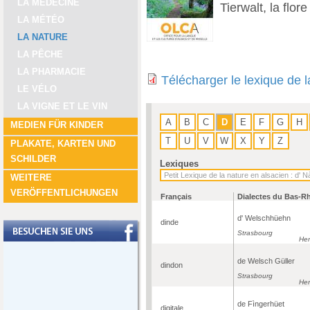
LA MÉDECINE
Tierwalt, la flore
LA MÉTÉO
LA NATURE
LA PÊCHE
LA PHARMACIE
Télécharger le lexique de 
LE VÉLO
LA VIGNE ET LE VIN
A
B
C
D
E
F
G
H
MEDIEN FÜR KINDER
T
U
V
W
X
Y
Z
PLAKATE, KARTEN UND
SCHILDER
Lexiques
WEITERE
VERÖFFENTLICHUNGEN
Français
Dialectes du Bas-R
d' Welschhüehn
dinde
Strasbourg
Her
de Welsch Güller
dindon
Strasbourg
Her
de Fìngerhüet
digitale