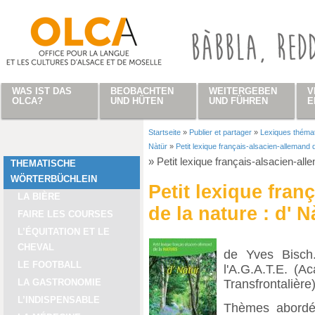
Direkt zum Inhalt
WAS IST DAS
BEOBACHTEN
WEITERGEBEN
V
OLCA?
UND HÜTEN
UND FÜHREN
E
Startseite
»
Publier et partager
»
Lexiques théma
Sie sind hier
Nàtür
»
Petit lexique français-alsacien-allemand d
»
Petit lexique français-alsacien-all
THEMATISCHE
WÖRTERBÜCHLEIN
Petit lexique fran
LA BIÈRE
de la nature : d' N
FAIRE LES COURSES
L’ÉQUITATION ET LE
CHEVAL
de Yves Bisch.
LE FOOTBALL
l'A.G.A.T.E. (
Transfrontalière)
LA GASTRONOMIE
L’INDISPENSABLE
Thèmes abordés