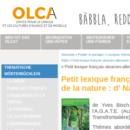
Direkt zum Inhalt
WAS IST DAS
BEOBACHTEN
WEITERGEBEN
V
OLCA?
UND HÜTEN
UND FÜHREN
E
Startseite
»
Publier et partager
»
Lexiques théma
Sie sind hier
Nàtür
»
Petit lexique français-alsacien-allemand d
»
Petit lexique français-alsacien-all
THEMATISCHE
WÖRTERBÜCHLEIN
Petit lexique fran
LA BIÈRE
de la nature : d' N
FAIRE LES COURSES
L’ÉQUITATION ET LE
CHEVAL
de Yves Bisch.
LE FOOTBALL
l'A.G.A.T.E. (
Transfrontalière)
LA GASTRONOMIE
L’INDISPENSABLE
Thèmes abordés