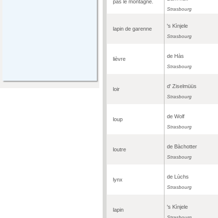
pas le montagne.
Strasbourg
's Kìnjele
lapin de garenne
Strasbourg
de Hàs
lièvre
Strasbourg
d' Ziselmüüs
loir
Strasbourg
de Wolf
loup
Strasbourg
de Bàchotter
loutre
Strasbourg
de Lùchs
lynx
Strasbourg
's Kìnjele
lapin
Strasbourg