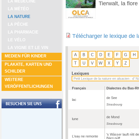
LA MÉDECINE
Tierwalt, la flore
LA MÉTÉO
LA NATURE
LA PÊCHE
LA PHARMACIE
Télécharger le lexique de 
LE VÉLO
LA VIGNE ET LE VIN
A
B
C
D
E
F
G
H
MEDIEN FÜR KINDER
T
U
V
W
X
Y
Z
PLAKATE, KARTEN UND
SCHILDER
Lexiques
WEITERE
VERÖFFENTLICHUNGEN
Français
Dialectes du Bas-R
de See
lac
Strasbourg
de Mond
lune
Strasbourg
's Wàsser lauft nìtt de
L'eau ne remonte
Bärri nùff