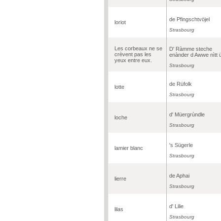
de Pfingschtvöjel
loriot
Strasbourg
Les corbeaux ne se
D' Ràmme steche
crèvent pas les
enànder d Awwe nìtt 
yeux entre eux.
Strasbourg
de Rüfolk
lotte
Strasbourg
d' Müergrùndle
loche
Strasbourg
's Sügerle
lamier blanc
Strasbourg
de Aphai
lierre
Strasbourg
d' Lilie
lilas
Strasbourg