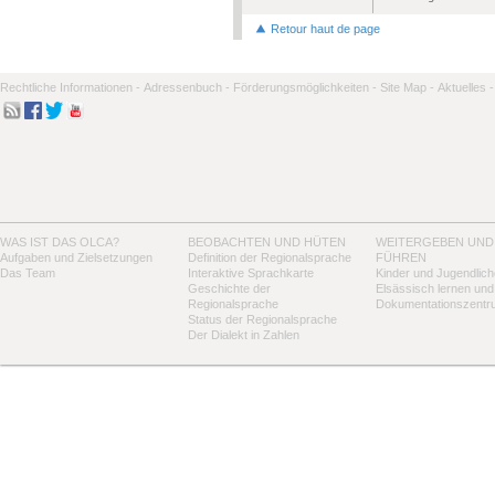
Retour haut de page
Rechtliche Informationen -
Adressenbuch -
Förderungsmöglichkeiten -
Site Map -
Aktuelles -
WAS IST DAS OLCA?
BEOBACHTEN UND HÜTEN
WEITERGEBEN UND
Aufgaben und Zielsetzungen
Definition der Regionalsprache
FÜHREN
Das Team
Interaktive Sprachkarte
Kinder und Jugendlich
Geschichte der
Elsässisch lernen und
Regionalsprache
Dokumentationszentr
Status der Regionalsprache
Der Dialekt in Zahlen