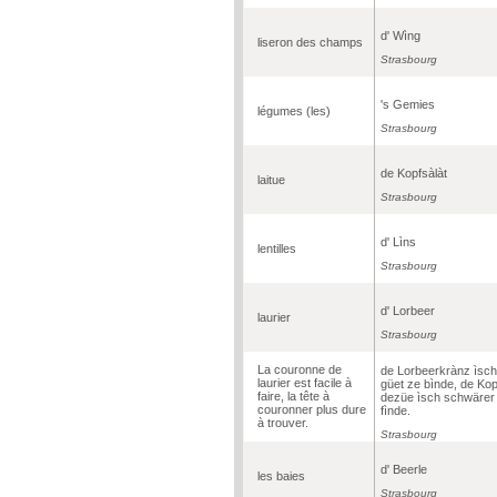
d' Wìng
liseron des champs
Strasbourg
's Gemies
légumes (les)
Strasbourg
de Kopfsàlàt
laitue
Strasbourg
d' Lìns
lentilles
Strasbourg
d' Lorbeer
laurier
Strasbourg
La couronne de
de Lorbeerkrànz ìsch
laurier est facile à
güet ze bìnde, de Kop
faire, la tête à
dezüe ìsch schwärer
couronner plus dure
fìnde.
à trouver.
Strasbourg
d' Beerle
les baies
Strasbourg