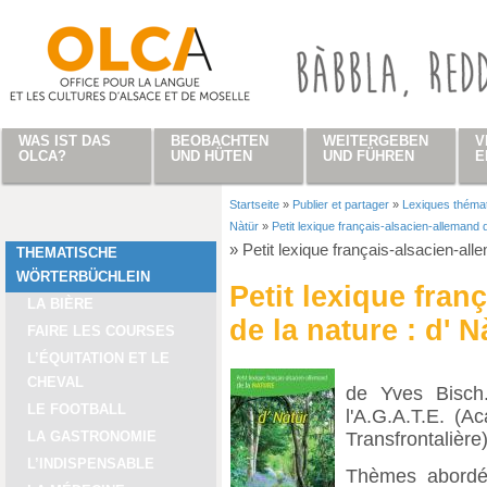
Direkt zum Inhalt
WAS IST DAS
BEOBACHTEN
WEITERGEBEN
V
OLCA?
UND HÜTEN
UND FÜHREN
E
Startseite
»
Publier et partager
»
Lexiques théma
Sie sind hier
Nàtür
»
Petit lexique français-alsacien-allemand d
»
Petit lexique français-alsacien-all
THEMATISCHE
WÖRTERBÜCHLEIN
Petit lexique fran
LA BIÈRE
de la nature : d' N
FAIRE LES COURSES
L’ÉQUITATION ET LE
CHEVAL
de Yves Bisch.
LE FOOTBALL
l'A.G.A.T.E. (
Transfrontalière)
LA GASTRONOMIE
L’INDISPENSABLE
Thèmes abordés