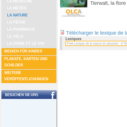
LA MÉDECINE
Tierwalt, la flore
LA MÉTÉO
LA NATURE
LA PÊCHE
LA PHARMACIE
Télécharger le lexique de 
LE VÉLO
Lexiques
LA VIGNE ET LE VIN
MEDIEN FÜR KINDER
PLAKATE, KARTEN UND
SCHILDER
WEITERE
VERÖFFENTLICHUNGEN