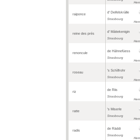
Herr
d' Deifelskràlle
raiponce
Strasbourg
Herr
d' Màttekenigin
reine des prés
Strasbourg
Herr
de Hàhnefüess
renoncule
Strasbourg
Herr
's Schìlfrohr
roseau
Strasbourg
Herr
de Riis
riz
Strasbourg
Herr
's Miserle
ratte
Strasbourg
Herr
de Räddi
radis
Strasbourg
Herr