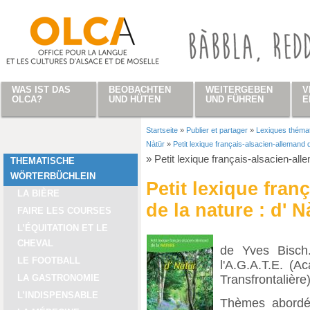
Direkt zum Inhalt
WAS IST DAS
BEOBACHTEN
WEITERGEBEN
V
OLCA?
UND HÜTEN
UND FÜHREN
E
Startseite
»
Publier et partager
»
Lexiques théma
Sie sind hier
Nàtür
»
Petit lexique français-alsacien-allemand d
»
Petit lexique français-alsacien-all
THEMATISCHE
WÖRTERBÜCHLEIN
Petit lexique fran
LA BIÈRE
de la nature : d' N
FAIRE LES COURSES
L’ÉQUITATION ET LE
CHEVAL
de Yves Bisch.
LE FOOTBALL
l'A.G.A.T.E. (
Transfrontalière)
LA GASTRONOMIE
L’INDISPENSABLE
Thèmes abordés