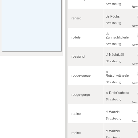
Strasbourg
Herr
de Fùchs
renard
Strasbourg
Herr
de
roitelet
Zühnschlìpferle
Strasbourg
Herr
d' Nàchtigàll
rossignol
Strasbourg
Herr
's
rouge-queue
Rotschwänzele
Strasbourg
Herr
's Rotbrìschtele
rouge-gorge
Strasbourg
Herr
d' Wùrzle
racine
Strasbourg
Herr
d' Wùrzel
racine
Strasbourg