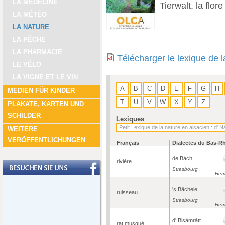
LA MÉDECINE
Tierwalt, la flore
LA MÉTÉO
LA NATURE
LA PÊCHE
LA PHARMACIE
Télécharger le lexique de 
LE VÉLO
LA VIGNE ET LE VIN
A
B
C
D
E
F
G
H
MEDIEN FÜR KINDER
T
U
V
W
X
Y
Z
PLAKATE, KARTEN UND
SCHILDER
Lexiques
WEITERE
VERÖFFENTLICHUNGEN
Français
Dialectes du Bas-R
de Bàch
rivière
Strasbourg
Herr
's Bächele
ruisseau
Strasbourg
Herr
d' Bisàmràtt
rat musqué