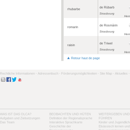
de Rübarb
rhubarbe
Strasbourg
Herr
de Rosmàrin
romarin
Strasbourg
Herr
de Triwel
raisin
Strasbourg
Herr
Retour haut de page
Rechtliche Informationen -
Adressenbuch -
Förderungsmöglichkeiten -
Site Map -
Aktuelles -
WAS IST DAS OLCA?
BEOBACHTEN UND HÜTEN
WEITERGEBEN UND
Aufgaben und Zielsetzungen
Definition der Regionalsprache
FÜHREN
Das Team
Interaktive Sprachkarte
Kinder und Jugendlich
Geschichte der
Elsässisch lernen und