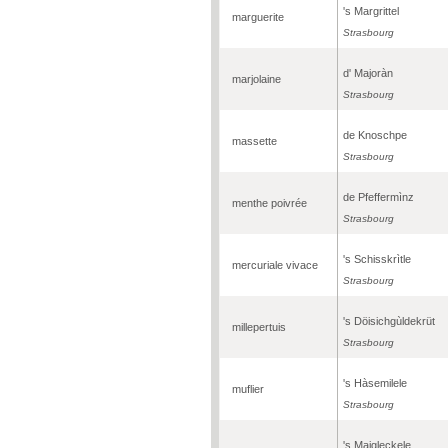
's Margrittel
marguerite
Strasbourg
d' Majoràn
marjolaine
Strasbourg
de Knoschpe
massette
Strasbourg
de Pfeffermìnz
menthe poivrée
Strasbourg
's Schisskrìtle
mercuriale vivace
Strasbourg
's Döisichgùldekrüt
millepertuis
Strasbourg
's Hàsemilele
muflier
Strasbourg
's Maigleckele