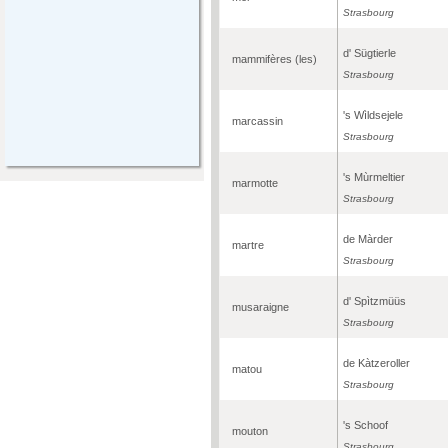
Strasbourg
d' Sügtierle
mammifères (les)
Strasbourg
's Wìldsejele
marcassin
Strasbourg
's Mùrmeltier
marmotte
Strasbourg
de Màrder
martre
Strasbourg
d' Spìtzmüüs
musaraigne
Strasbourg
de Kàtzeroller
matou
Strasbourg
's Schoof
mouton
Strasbourg