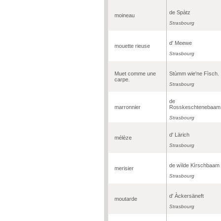
de Spàtz
moineau
Strasbourg
d' Meewe
mouette rieuse
Strasbourg
Muet comme une
Stùmm wie'ne Fìsch.
carpe.
Strasbourg
de
marronnier
Rosskeschtenebaam
Strasbourg
d' Lärich
mélèze
Strasbourg
de wìlde Kìrschbaam
merisier
Strasbourg
d' Àckersäneft
moutarde
Strasbourg