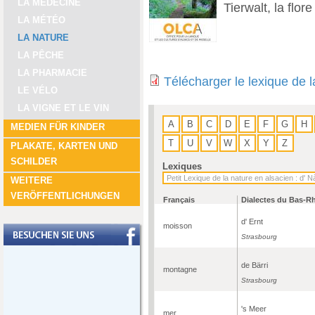
LA MÉDECINE
Tierwalt, la flore
LA MÉTÉO
LA NATURE
LA PÊCHE
LA PHARMACIE
Télécharger le lexique de 
LE VÉLO
LA VIGNE ET LE VIN
A
B
C
D
E
F
G
H
MEDIEN FÜR KINDER
T
U
V
W
X
Y
Z
PLAKATE, KARTEN UND
SCHILDER
Lexiques
WEITERE
VERÖFFENTLICHUNGEN
Français
Dialectes du Bas-R
d' Ernt
moisson
Strasbourg
de Bärri
montagne
Strasbourg
's Meer
mer