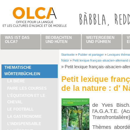
Direkt zum Inhalt
WAS IST DAS
BEOBACHTEN
WEITERGEBEN
V
OLCA?
UND HÜTEN
UND FÜHREN
E
Startseite
»
Publier et partager
»
Lexiques théma
Sie sind hier
Nàtür
»
Petit lexique français-alsacien-allemand d
»
Petit lexique français-alsacien-all
THEMATISCHE
WÖRTERBÜCHLEIN
Petit lexique fran
LA BIÈRE
de la nature : d' N
FAIRE LES COURSES
L’ÉQUITATION ET LE
CHEVAL
de Yves Bisch.
LE FOOTBALL
l'A.G.A.T.E. (
Transfrontalière)
LA GASTRONOMIE
L’INDISPENSABLE
Thèmes abordés