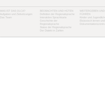
WAS IST DAS OLCA?
BEOBACHTEN UND HÜTEN
WEITERGEBEN UND
Aufgaben und Zielsetzungen
Definition der Regionalsprache
FÜHREN
Das Team
Interaktive Sprachkarte
Kinder und Jugendlich
Geschichte der
Elsässisch lernen und
Regionalsprache
Dokumentationszentr
Status der Regionalsprache
Der Dialekt in Zahlen