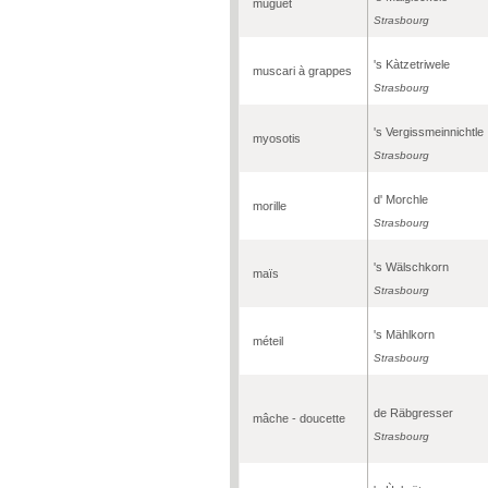
muguet
Strasbourg
's Kàtzetriwele
muscari à grappes
Strasbourg
's Vergissmeinnichtle
myosotis
Strasbourg
d' Morchle
morille
Strasbourg
's Wälschkorn
maïs
Strasbourg
's Mählkorn
méteil
Strasbourg
de Räbgresser
mâche - doucette
Strasbourg