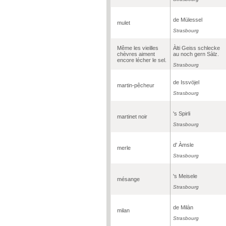
de Mülessel
mulet
Strasbourg
Même les vieilles
Àlti Geiss schlecke
chèvres aiment
au noch gern Sàlz.
encore lécher le sel.
Strasbourg
de Issvöjel
martin-pêcheur
Strasbourg
's Spirli
martinet noir
Strasbourg
d' Àmsle
merle
Strasbourg
's Meisele
mésange
Strasbourg
de Milàn
milan
Strasbourg