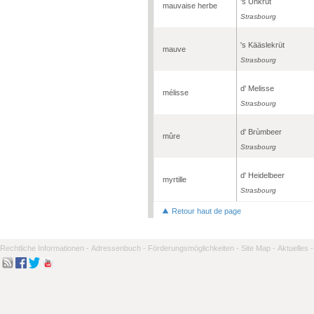
's Ùnkrüt
mauvaise herbe
Strasbourg
's Kääslekrüt
mauve
Strasbourg
d' Melisse
mélisse
Strasbourg
d' Brùmbeer
mûre
Strasbourg
d' Heidelbeer
myrtille
Strasbourg
Retour haut de page
Rechtliche Informationen -
Adressenbuch -
Förderungsmöglichkeiten -
Site Map -
Aktuelles -