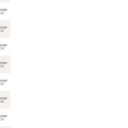
page
12
page
12
page
14
page
15
page
15
page
15
page
15