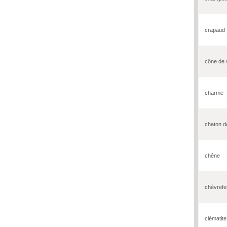
crapaud
cône de 
charme
chaton d
chêne
chèvrefeu
clématit