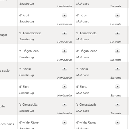
Strasbourg
Mulhouse
Herrlisheim
Sierentz
d' Krott
d'r Krott
Strasbourg
Mulhouse
Herrlisheim
Sierentz
's Tànnebibbele
's Tànnebibala
sapin
Strasbourg
Mulhouse
Herrlisheim
Sierentz
's Hàgebüech
d' Hàgabüecha
Strasbourg
Mulhouse
Herrlisheim
Sierentz
's Bisele
's Bisala
e saule
Strasbourg
Mulhouse
Herrlisheim
Sierentz
d' Eich
d' Eicha
Strasbourg
Mulhouse
Herrlisheim
Sierentz
's Geisseblàtt
's Geissalàuib
ille
Strasbourg
Mulhouse
Herrlisheim
Sierentz
d' wìlde Räwe
d' wìlda Rawa
e des haies
Strasbourg
Mulhouse