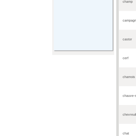
champ
campagn
castor
cerf
chamois
chauve-s
chevreuil
chat