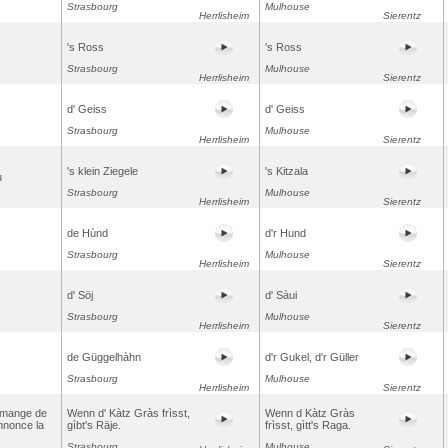
Strasbourg
Mulhouse
Herrlisheim
Sierentz
's Ross
's Ross
Strasbourg
Mulhouse
Herrlisheim
Sierentz
d' Geiss
d' Geiss
Strasbourg
Mulhouse
Herrlisheim
Sierentz
's klein Ziegele
's Kitzala
u
Strasbourg
Mulhouse
Herrlisheim
Sierentz
de Hùnd
d'r Hund
Strasbourg
Mulhouse
Herrlisheim
Sierentz
d' Söj
d' Sàui
Strasbourg
Mulhouse
Herrlisheim
Sierentz
de Güggelhàhn
d'r Gukel, d'r Güller
Strasbourg
Mulhouse
Herrlisheim
Sierentz
 mange de
Wenn d' Kàtz Gràs frìsst,
Wenn d Kàtz Gràs
nnonce la
gìbt's Räje.
frìsst, gìtt's Raga.
Strasbourg
Mulhouse