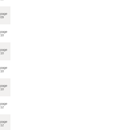
page
09
page
10
page
10
page
10
page
10
page
12
page
12