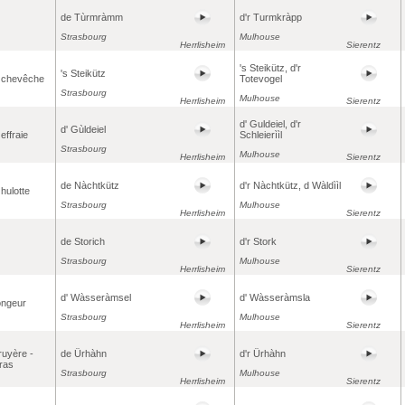
de Tùrmràmm
d'r Turmkràpp
Strasbourg
Mulhouse
Herrlisheim
Sierentz
's Steikütz, d'r
's Steikütz
 chevêche
Totevogel
Strasbourg
Mulhouse
Herrlisheim
Sierentz
d' Guldeiel, d'r
d' Gùldeiel
effraie
Schleierììl
Strasbourg
Mulhouse
Herrlisheim
Sierentz
de Nàchtkütz
d'r Nàchtkütz, d Wàldììl
hulotte
Strasbourg
Mulhouse
Herrlisheim
Sierentz
de Storich
d'r Stork
Strasbourg
Mulhouse
Herrlisheim
Sierentz
d' Wàsseràmsel
d' Wàsseràmsla
ongeur
Strasbourg
Mulhouse
Herrlisheim
Sierentz
ruyère -
de Ürhàhn
d'r Ürhàhn
tras
Strasbourg
Mulhouse
Herrlisheim
Sierentz