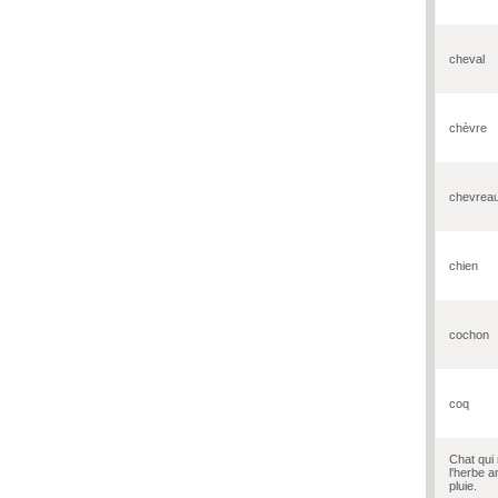
cheval
chèvre
chevrea
chien
cochon
coq
Chat qui
l'herbe a
pluie.