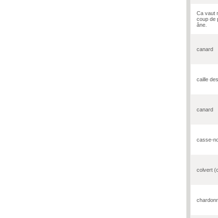
Ca vaut 
coup de 
âne.
canard
caille de
canard
casse-no
colvert (
chardonn