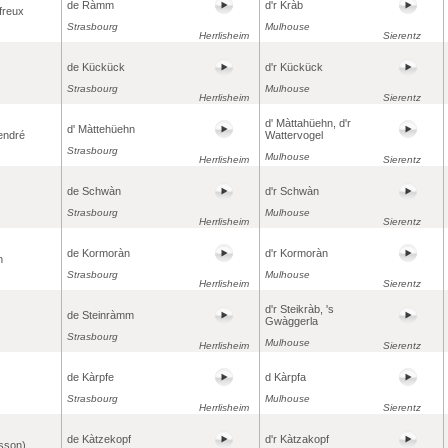
de Ràmm
d'r Kràb
freux
Strasbourg
Mulhouse
Herrlisheim
Sierentz
de Kückück
d'r Kückück
Strasbourg
Mulhouse
Herrlisheim
Sierentz
d' Màttahüehn, d'r
d' Màttehüehn
cendré
Wattervogel
Strasbourg
Mulhouse
Herrlisheim
Sierentz
de Schwàn
d'r Schwàn
Strasbourg
Mulhouse
Herrlisheim
Sierentz
de Kormoràn
d'r Kormoràn
n
Strasbourg
Mulhouse
Herrlisheim
Sierentz
d'r Steikràb, 's
de Steinràmm
Gwàggerla
Strasbourg
Mulhouse
Herrlisheim
Sierentz
de Kàrpfe
d Kàrpfa
Strasbourg
Mulhouse
Herrlisheim
Sierentz
de Kàtzekopf
d'r Kàtzakopf
isson)