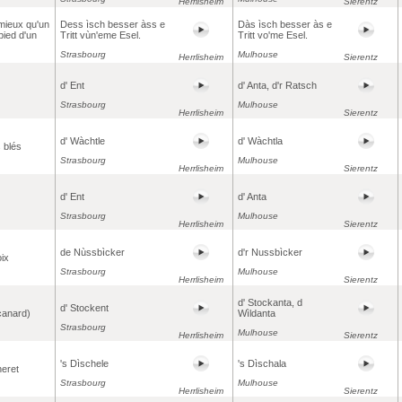
Herrlisheim
Sierentz
mieux qu'un
Dess ìsch besser àss e
Dàs ìsch besser às e
pied d'un
Tritt vùn'eme Esel.
Tritt vo'me Esel.
Strasbourg
Mulhouse
Herrlisheim
Sierentz
d' Ent
d' Anta, d'r Ratsch
Strasbourg
Mulhouse
Herrlisheim
Sierentz
d' Wàchtle
d' Wàchtla
s blés
Strasbourg
Mulhouse
Herrlisheim
Sierentz
d' Ent
d' Anta
Strasbourg
Mulhouse
Herrlisheim
Sierentz
de Nùssbìcker
d'r Nussbìcker
ix
Strasbourg
Mulhouse
Herrlisheim
Sierentz
d' Stockanta, d
d' Stockent
canard)
Wìldanta
Strasbourg
Mulhouse
Herrlisheim
Sierentz
's Dìschele
's Dìschala
eret
Strasbourg
Mulhouse
Herrlisheim
Sierentz