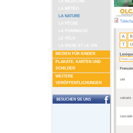
LA MÉDECINE
LA MÉTÉO
LA NATURE
Télécha
LA PÊCHE
LA PHARMACIE
A
B
LE VÉLO
T
U
LA VIGNE ET LE VIN
MEDIEN FÜR KINDER
Lexiqu
PLAKATE, KARTEN UND
SCHILDER
Françai
WEITERE
ciel
VERÖFFENTLICHUNGEN
calcaire
cascade