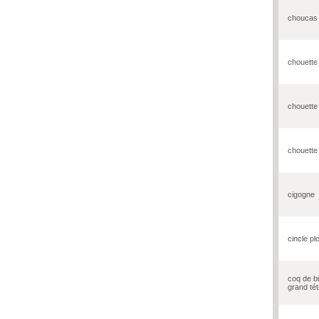
choucas
chouette
chouette 
chouette 
cigogne
cincle pl
coq de b
grand té