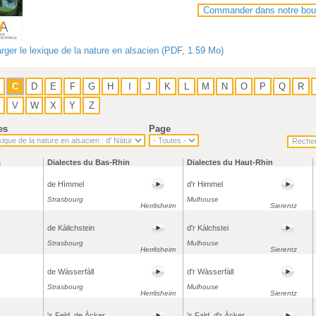
Commander dans notre bou
rger le lexique de la nature en alsacien (PDF, 1.59 Mo)
C
D
E
F
G
H
I
J
K
L
M
N
O
P
Q
R
V
W
X
Y
Z
es
Page
s
Dialectes du Bas-Rhin
Dialectes du Haut-Rhin
de Hìmmel
d'r Himmel
Strasbourg
Mulhouse
Herrlisheim
Sierentz
de Kàlichstein
d'r Kàlchstei
Strasbourg
Mulhouse
Herrlisheim
Sierentz
de Wàsserfàll
d'r Wàsserfàll
Strasbourg
Mulhouse
Herrlisheim
Sierentz
's Feld, de Àcker
's Fald, d'r Àcker