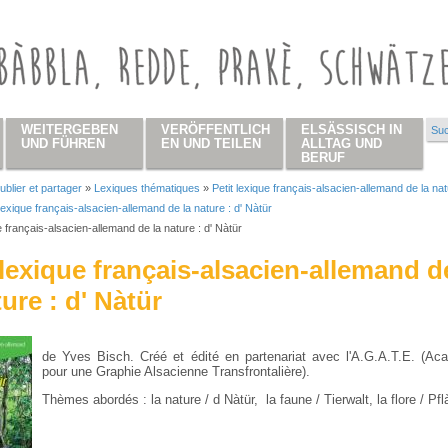
WEITERGEBEN
VERÖFFENTLICH
ELSÄSSISCH IN
Suc
Su
UND FÜHREN
EN UND TEILEN
ALLTAG UND
BERUF
ublier et partager
»
Lexiques thématiques
»
Petit lexique français-alsacien-allemand de la natu
 hier
 lexique français-alsacien-allemand de la nature : d' Nàtür
e français-alsacien-allemand de la nature : d' Nàtür
 lexique français-alsacien-allemand d
ture : d' Nàtür
de Yves Bisch. Créé et édité en partenariat avec l'A.G.A.T.E. (Ac
pour une Graphie Alsacienne Transfrontalière).
Thèmes abordés : la nature / d Nàtür, la faune / Tierwalt, la flore / Pf