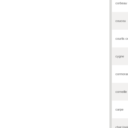
corbeau 
coucou
courlis 
cygne
cormora
corneille
carpe
chat (po