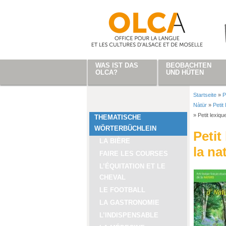
Direkt zum Inhalt
WAS IST DAS
BEOBACHTEN
OLCA?
UND HÜTEN
Startseite
»
P
Sie sind
Nàtür
»
Petit
»
Petit lexiqu
THEMATISCHE
WÖRTERBÜCHLEIN
Petit
LA BIÈRE
la na
FAIRE LES COURSES
L’ÉQUITATION ET LE
CHEVAL
LE FOOTBALL
LA GASTRONOMIE
L’INDISPENSABLE