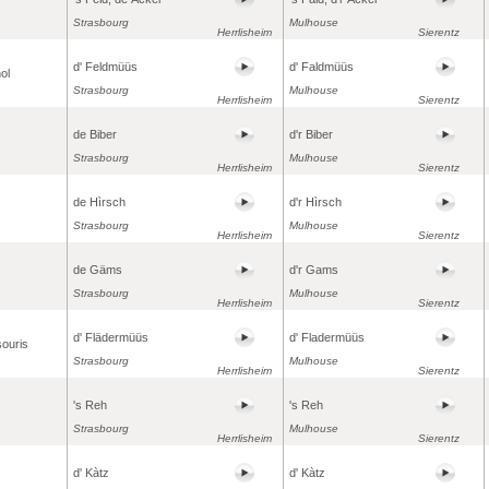
Strasbourg
Mulhouse
Herrlisheim
Sierentz
d' Feldmüüs
d' Faldmüüs
ol
Strasbourg
Mulhouse
Herrlisheim
Sierentz
de Biber
d'r Biber
Strasbourg
Mulhouse
Herrlisheim
Sierentz
de Hìrsch
d'r Hìrsch
Strasbourg
Mulhouse
Herrlisheim
Sierentz
de Gäms
d'r Gams
Strasbourg
Mulhouse
Herrlisheim
Sierentz
d' Flädermüüs
d' Fladermüüs
ouris
Strasbourg
Mulhouse
Herrlisheim
Sierentz
's Reh
's Reh
Strasbourg
Mulhouse
Herrlisheim
Sierentz
d' Kàtz
d' Kàtz