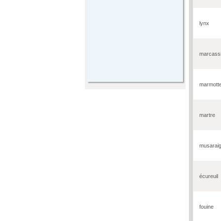
lynx
marcass
marmott
martre
musarai
écureuil
fouine