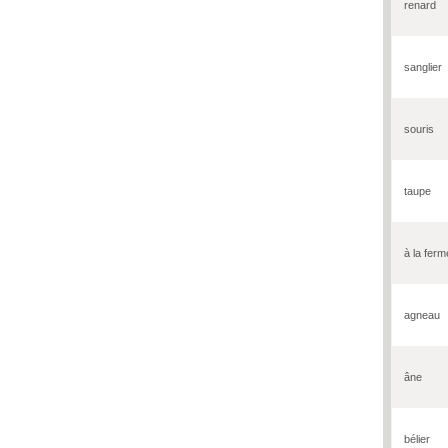
renard
sanglier
souris
taupe
à la ferm
agneau
âne
bélier