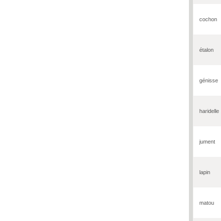
cochon
étalon
génisse
haridelle
jument
lapin
matou