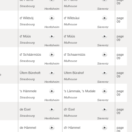
09
Strasbourg
Mulhouse
Herrlisheim
Sierentz
d' Wìldsöj
d' Wìldsàui
page
09
Strasbourg
Mulhouse
Herrlisheim
Sierentz
d' Müüs
d' Müüs
page
09
Strasbourg
Mulhouse
Herrlisheim
Sierentz
d' Schäärmüüs
d' Schaarmüüs
page
09
Strasbourg
Mulhouse
Herrlisheim
Sierentz
Ùfem Bürehoft
Ufem Bürahof
page
e
09
Strasbourg
Mulhouse
Herrlisheim
Sierentz
's Hämmele
's Làmmala, 's Mudale
page
09
Strasbourg
Mulhouse
Herrlisheim
Sierentz
de Esel
d'r Esel
page
09
Strasbourg
Mulhouse
Herrlisheim
Sierentz
de Hàmmel
d'r Hàmmel
page
09