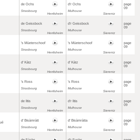
de Ochs
d'r Ochs
page
09
Strasbourg
Mulhouse
Herrlisheim
Sierentz
de Geissbock
d'r Geissbock
page
09
Strasbourg
Mulhouse
Herrlisheim
Sierentz
's Müeterschoof
's Müeterschoof
page
09
Strasbourg
Mulhouse
Herrlisheim
Sierentz
d' Kàtz
d' Kàtz
page
09
Strasbourg
Mulhouse
Herrlisheim
Sierentz
's Ross
's Ross
page
09
Strasbourg
Mulhouse
Herrlisheim
Sierentz
de Iltis
d'r Iltis
page
09
Strasbourg
Mulhouse
Herrlisheim
Sierentz
d' Bisàmràtt
d' Bisàmràtta
page
ué
09
Strasbourg
Mulhouse
Herrlisheim
Sierentz
de Fùchs
d'r Fuchs
page