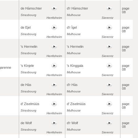
de Hàmschter
d'r Hàmschter
page
08
Strasbourg
Mulhouse
Herrlisheim
Sierentz
de Ejel
d'r Ìgel
page
08
Strasbourg
Mulhouse
Herrlisheim
Sierentz
's Hermelin
's Hermelin
page
08
Strasbourg
Mulhouse
Herrlisheim
Sierentz
's Kìnjele
's Kìnggala
page
 garenne
08
Strasbourg
Mulhouse
Herrlisheim
Sierentz
de Hàs
d'r Hàs
page
08
Strasbourg
Mulhouse
Herrlisheim
Sierentz
d' Ziselmüüs
d' Ziselmüüs
page
08
Strasbourg
Mulhouse
Herrlisheim
Sierentz
de Wolf
d'r Wolf
page
08
Strasbourg
Mulhouse
Herrlisheim
Sierentz