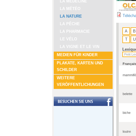
LA MÉDECINE
LA MÉTÉO
Télécha
LA NATURE
LA PÊCHE
A
B
LA PHARMACIE
LE VÉLO
T
U
LA VIGNE ET LE VIN
Lexiqu
MEDIEN FÜR KINDER
PLAKATE, KARTEN UND
Françai
SCHILDER
mammifèr
WEITERE
VERÖFFENTLICHUNGEN
belette
biche
loutre