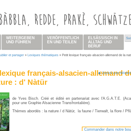
WEITERGEBEN
VERÖFFENTLICH
ELSÄSSISCH IN
Suc
Su
UND FÜHREN
EN UND TEILEN
ALLTAG UND
BERUF
ublier et partager
»
Lexiques thématiques
»
Petit lexique français-alsacien-allemand de la natu
 hier
 lexique français-alsacien-allemand d
Zurück zum Wörterb
ture : d' Nàtür
de Yves Bisch. Créé et édité en partenariat avec l'A.G.A.T.E. (Ac
pour une Graphie Alsacienne Transfrontalière).
Thèmes abordés : la nature / d Nàtür, la faune / Tierwalt, la flore / Pf
Commander dans notre bou