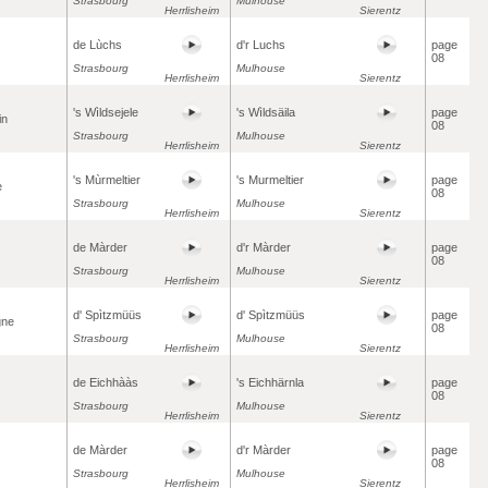
Strasbourg
Mulhouse
Herrlisheim
Sierentz
de Lùchs
d'r Luchs
page
08
Strasbourg
Mulhouse
Herrlisheim
Sierentz
's Wìldsejele
's Wìldsäila
page
in
08
Strasbourg
Mulhouse
Herrlisheim
Sierentz
's Mùrmeltier
's Murmeltier
page
e
08
Strasbourg
Mulhouse
Herrlisheim
Sierentz
de Màrder
d'r Màrder
page
08
Strasbourg
Mulhouse
Herrlisheim
Sierentz
d' Spìtzmüüs
d' Spìtzmüüs
page
gne
08
Strasbourg
Mulhouse
Herrlisheim
Sierentz
de Eichhààs
's Eichhärnla
page
08
Strasbourg
Mulhouse
Herrlisheim
Sierentz
de Màrder
d'r Màrder
page
08
Strasbourg
Mulhouse
Herrlisheim
Sierentz