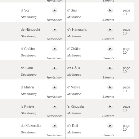
Herrlisheim
Sierentz
d' Söj
d' Sàui
page
10
Strasbourg
Mulhouse
Herrlisheim
Sierentz
de Hängscht
d'r Hangscht
page
10
Strasbourg
Mulhouse
Herrlisheim
Sierentz
d' Chälbe
d' Chälbe
page
10
Strasbourg
Mulhouse
Herrlisheim
Sierentz
de Gaul
d'r Gàuil
page
10
Strasbourg
Mulhouse
Herrlisheim
Sierentz
d' Mahra
d' Mahra
page
10
Strasbourg
Mulhouse
Herrlisheim
Sierentz
's Kìnjele
's Kìnggala
page
10
Strasbourg
Mulhouse
Herrlisheim
Sierentz
de Kàtzeroller
d'r Rolli
page
10
Strasbourg
Mulhouse
Herrlisheim
Sierentz