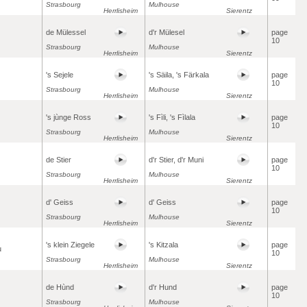
Strasbourg
Mulhouse
Herrlisheim
Sierentz
de Mülessel
d'r Mülesel
page
10
Strasbourg
Mulhouse
Herrlisheim
Sierentz
's Sejele
's Säila, 's Färkala
page
10
Strasbourg
Mulhouse
Herrlisheim
Sierentz
's jùnge Ross
's Fìli, 's Fìlala
page
10
Strasbourg
Mulhouse
Herrlisheim
Sierentz
de Stier
d'r Stier, d'r Muni
page
10
Strasbourg
Mulhouse
Herrlisheim
Sierentz
d' Geiss
d' Geiss
page
10
Strasbourg
Mulhouse
Herrlisheim
Sierentz
's klein Ziegele
's Kitzala
page
u
10
Strasbourg
Mulhouse
Herrlisheim
Sierentz
de Hùnd
d'r Hund
page
10
Strasbourg
Mulhouse