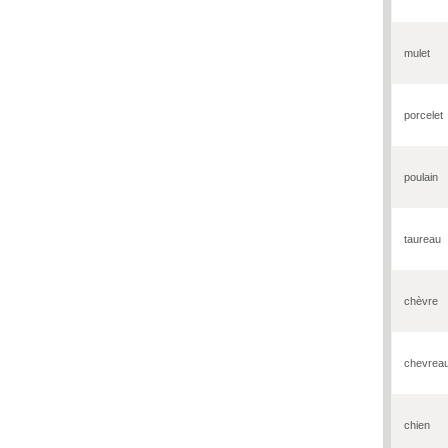
mulet
porcelet
poulain
taureau
chèvre
chevrea
chien