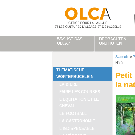
Direkt zum Inhalt
WAS IST DAS
BEOBACHTEN
OLCA?
UND HÜTEN
Startseite
»
P
Sie sind
Nàtür
THEMATISCHE
Petit
WÖRTERBÜCHLEIN
la na
LA BIÈRE
FAIRE LES COURSES
L’ÉQUITATION ET LE
CHEVAL
LE FOOTBALL
LA GASTRONOMIE
L’INDISPENSABLE