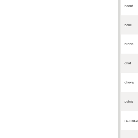
boeuf
bouc
brebis
chat
cheval
putois
rat musq