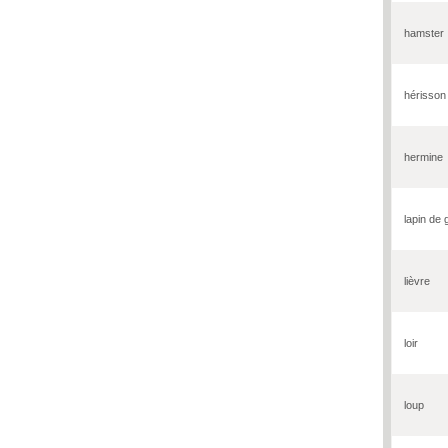
hamster
hérisson
hermine
lapin de
lièvre
loir
loup