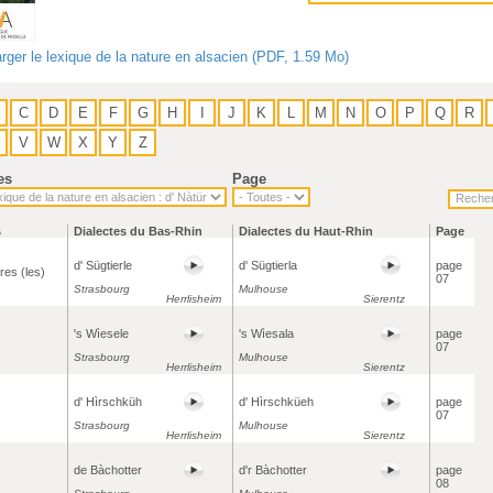
rger le lexique de la nature en alsacien (PDF, 1.59 Mo)
C
D
E
F
G
H
I
J
K
L
M
N
O
P
Q
R
V
W
X
Y
Z
es
Page
s
Dialectes du Bas-Rhin
Dialectes du Haut-Rhin
Page
d' Sügtierle
d' Sügtierla
page
es (les)
07
Strasbourg
Mulhouse
Herrlisheim
Sierentz
's Wìesele
's Wìesala
page
07
Strasbourg
Mulhouse
Herrlisheim
Sierentz
d' Hìrschküh
d' Hìrschküeh
page
07
Strasbourg
Mulhouse
Herrlisheim
Sierentz
de Bàchotter
d'r Bàchotter
page
08