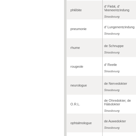
d' Flebit, d'
phlébite
Veeneentzindung
Strasbourg
d' Lungenentzindung
pneumonie
Strasbourg
de Schnuppe
rhume
Strasbourg
d' Reetle
rougeole
Strasbourg
de Nervedokter
neurologue
Strasbourg
de Ohredokter, de
O.R.L.
Hàlsdokter
Strasbourg
de Auwedokter
ophtalmologue
Strasbourg