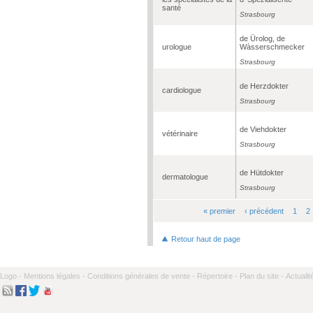
santé
Strasbourg
de Ürolog, de
urologue
Wàsserschmecker
Strasbourg
de Herzdokter
cardiologue
Strasbourg
de Viehdokter
vétérinaire
Strasbourg
de Hütdokter
dermatologue
Strasbourg
« premier
‹ précédent
1
2
Pages
Retour haut de page
Logo -
Mentions légales -
Conditions générales de vente -
Répertoire -
Plan du site -
Actualit