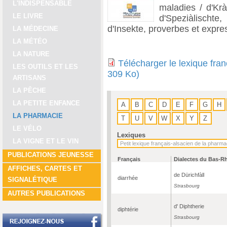
L'INDISPENSABLE
maladies / d'Krà
LE LIVRE
d'Speziàlischte,
d'Insekte, proverbes et expre
LA MÉDECINE
LA MÉTÉO
LA NATURE
Télécharger le lexique fra
LES OUTILS ET LES
309 Ko)
ARTISANS
LA PÊCHE
LA PETITE ENFANCE
A
B
C
D
E
F
G
H
LA PHARMACIE
T
U
V
W
X
Y
Z
LE VÉLO
Lexiques
LA VIGNE ET LE VIN
PUBLICATIONS JEUNESSE
Français
Dialectes du Bas-R
AFFICHES, CARTES ET
de Dürichfàll
diarrhée
SIGNALÉTIQUE
Strasbourg
AUTRES PUBLICATIONS
d' Diphtherie
diphtérie
Strasbourg