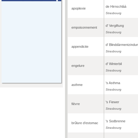
de Hirnschlàà
apoplexie
Strasbourg
d' Vergiftung
empoisonnement
Strasbourg
d' Blinddàrmentzindu
appendicite
Strasbourg
d' Winterbil
engelure
Strasbourg
's Asthma
asthme
Strasbourg
's Fiewer
fièvre
Strasbourg
's Sodbrenne
brûlure d’estomac
Strasbourg