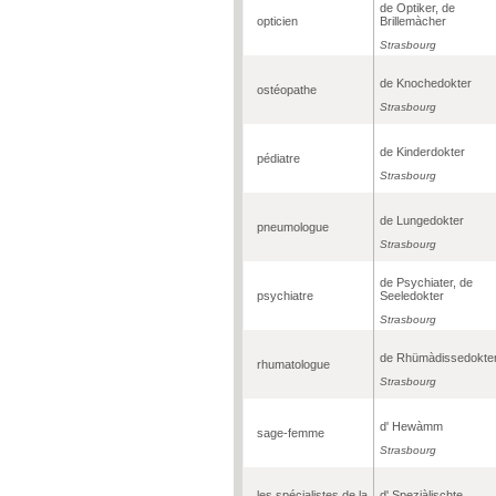
de Optiker, de
opticien
Brillemàcher
Strasbourg
de Knochedokter
ostéopathe
Strasbourg
de Kinderdokter
pédiatre
Strasbourg
de Lungedokter
pneumologue
Strasbourg
de Psychiater, de
psychiatre
Seeledokter
Strasbourg
de Rhümàdissedokte
rhumatologue
Strasbourg
d' Hewàmm
sage-femme
Strasbourg
les spécialistes de la
d' Speziàlischte