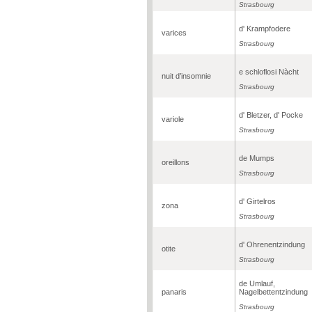
Strasbourg
d' Krampfodere
varices
Strasbourg
e schloflosi Nàcht
nuit d’insomnie
Strasbourg
d' Bletzer, d' Pocke
variole
Strasbourg
de Mumps
oreillons
Strasbourg
d' Girtelros
zona
Strasbourg
d' Ohrenentzindung
otite
Strasbourg
de Umlauf,
panaris
Nagelbettentzindung
Strasbourg