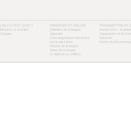
L'OLCA C'EST QUOI ?
OBSERVER ET VEILLER
TRANSMETTRE ET 
Missions et activités
Définition de la langue
Portail Lehre : le plaisi
L’équipe
régionale
d’apprendre et de tra
Carte linguistique interactive
l’alsacien
sur le site Lehre
Centre de Documentat
Histoire de la langue
Statut de la langue
Le dialecte en chiffres