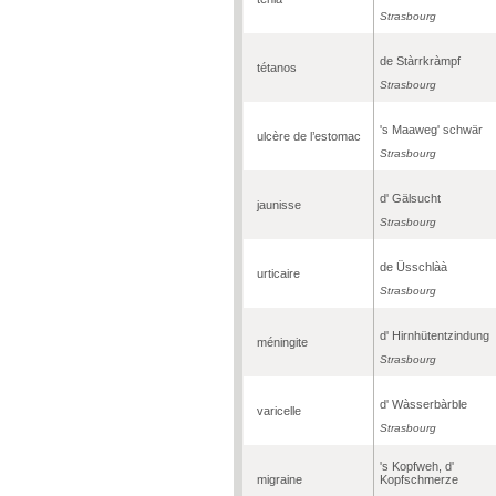
Strasbourg
de Stàrrkràmpf
tétanos
Strasbourg
's Maaweg' schwär
ulcère de l’estomac
Strasbourg
d' Gälsucht
jaunisse
Strasbourg
de Üsschlàà
urticaire
Strasbourg
d' Hirnhütentzindung
méningite
Strasbourg
d' Wàsserbàrble
varicelle
Strasbourg
's Kopfweh, d'
migraine
Kopfschmerze