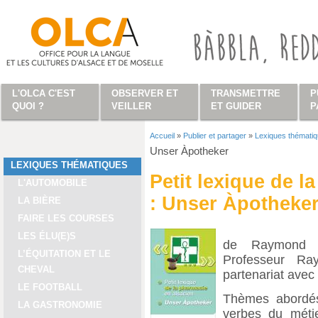
Aller au contenu principal
L'OLCA C'EST
OBSERVER ET
TRANSMETTRE
P
QUOI ?
VEILLER
ET GUIDER
P
Accueil
»
Publier et partager
»
Lexiques thémati
Vous êtes ici
Unser Àpotheker
LEXIQUES THÉMATIQUES
Petit lexique de l
L'AUTOMOBILE
: Unser Àpotheke
LA BIÈRE
FAIRE LES COURSES
LES ÉLU(E)S
de Raymond B
L’ÉQUITATION ET LE
Professeur R
CHEVAL
partenariat avec
LE FOOTBALL
Thèmes abordés
LA GASTRONOMIE
verbes du métie