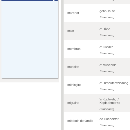
gehn, laufe
marcher
Strasbourg
d' Hànd
main
Strasbourg
d' Glidder
membres
Strasbourg
d' Muschkle
muscles
Strasbourg
d' Hirnhütentzindung
méningite
Strasbourg
's Kopfweh, d'
migraine
Kopfschmerze
Strasbourg
de Hüsdokter
médecin de famille
Strasbourg