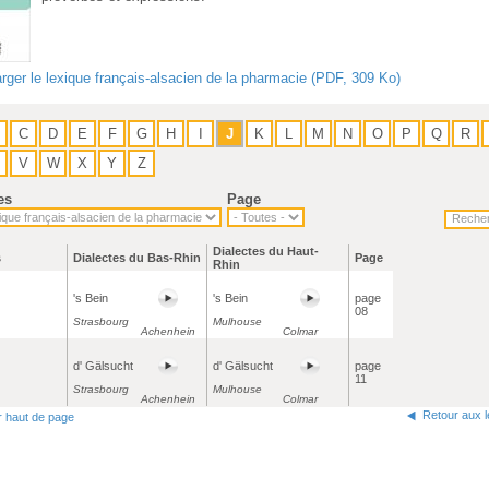
rger le lexique français-alsacien de la pharmacie (PDF, 309 Ko)
C
D
E
F
G
H
I
J
K
L
M
N
O
P
Q
R
V
W
X
Y
Z
es
Page
Dialectes du Haut-
s
Dialectes du Bas-Rhin
Page
Rhin
's Bein
's Bein
page
08
Strasbourg
Mulhouse
Achenhein
Colmar
d' Gälsucht
d' Gälsucht
page
11
Strasbourg
Mulhouse
Achenhein
Colmar
Retour aux 
r haut de page