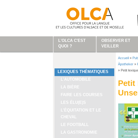
Aller au contenu principal
L'OLCA C'EST
OBSERVER ET
QUOI ?
VEILLER
Accueil
»
Pub
Vous ête
Àpotheker
»
»
Petit lexiq
LEXIQUES THÉMATIQUES
L'AUTOMOBILE
Petit
LA BIÈRE
Unse
FAIRE LES COURSES
LES ÉLU(E)S
L’ÉQUITATION ET LE
CHEVAL
LE FOOTBALL
LA GASTRONOMIE