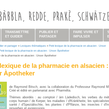
TRANSMETTRE
PUBLIER ET
FAIRE VIVRE ET
ET GUIDER
PARTAGER
IMPULSER
lier et partager
»
Lexiques thématiques
»
Petit lexique de la pharmacie en alsacien : Unser
s ici
Petit lexique de la pharmacie en alsacien : Unser Àpotheker
ue de la pharmacie en alsacien : Unser Àpotheker
 lexique de la pharmacie en alsacien :
r Àpotheker
de Raymond Bitsch, avec la collaboration du Professeur Raymond M
Créé et édité en partenariat avec Pharmélia.
Thèmes abordés : au comptoir / àm Làdedisch, les verbes du méti
corps humain / de Kerper, les maladies / d'Krànkheite, les spécialiste
santé / d'Speziàlischte, les plantes / d'Pflànze, les insectes / d'In
proverbes et expressions.