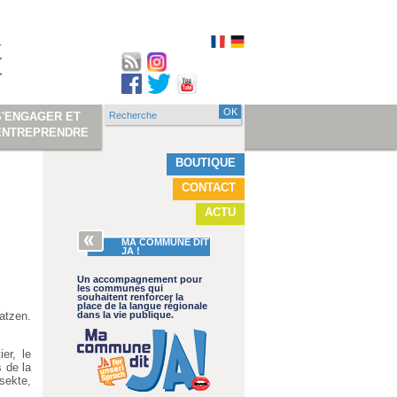
Recherche
S'ENGAGER ET
Formulaire de
ENTREPRENDRE
recherche
BOUTIQUE
CONTACT
ACTU
MA COMMUNE DIT
JA !
Un accompagnement pour
les communes qui
souhaitent renforcer la
place de la langue régionale
atzen.
dans la vie publique.
er, le
s de la
sekte,