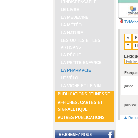
L'INDISPENSABLE
LE LIVRE
LA MÉDECINE
Télécha
LA MÉTÉO
LA NATURE
A
B
LES OUTILS ET LES
T
U
ARTISANS
LA PÊCHE
Lexiqu
LA PETITE ENFANCE
LA PHARMACIE
Françai
LE VÉLO
LA VIGNE ET LE VIN
jambe
PUBLICATIONS JEUNESSE
AFFICHES, CARTES ET
jaunisse
SIGNALÉTIQUE
AUTRES PUBLICATIONS
Retou