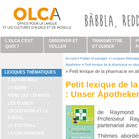
Aller au contenu principal
L'OLCA C'EST
OBSERVER ET
TRANSMETTRE
P
QUOI ?
VEILLER
ET GUIDER
P
Accueil
»
Publier et partager
»
Lexiques thémati
Vous êtes ici
Àpotheker
»
Petit lexique de la pharmacie en al
»
Petit lexique de la pharmacie en a
LEXIQUES THÉMATIQUES
L'AUTOMOBILE
Petit lexique de l
LA BIÈRE
: Unser Àpotheke
FAIRE LES COURSES
LES ÉLU(E)S
L’ÉQUITATION ET LE
de Raymond B
CHEVAL
Professeur R
partenariat avec
LE FOOTBALL
LA GASTRONOMIE
Thèmes abordés