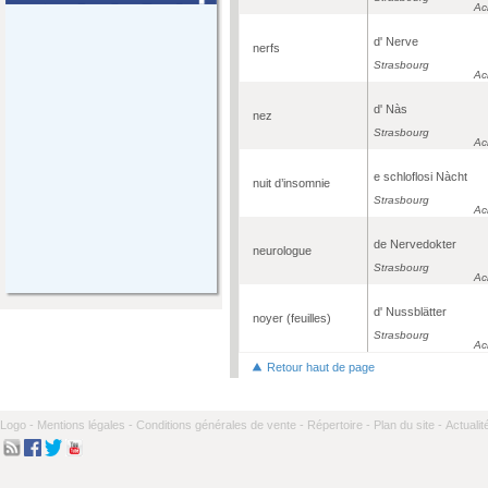
Ac
d' Nerve
nerfs
Strasbourg
Ac
d' Nàs
nez
Strasbourg
Ac
e schloflosi Nàcht
nuit d’insomnie
Strasbourg
Ac
de Nervedokter
neurologue
Strasbourg
Ac
d' Nussblätter
noyer (feuilles)
Strasbourg
Ac
Retour haut de page
Logo -
Mentions légales -
Conditions générales de vente -
Répertoire -
Plan du site -
Actualit