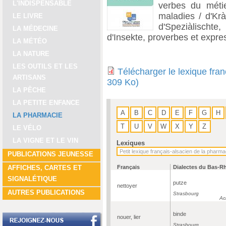
L'INDISPENSABLE
verbes du métie
maladies / d'Krà
LE LIVRE
d'Speziàlischte,
LA MÉDECINE
d'Insekte, proverbes et expre
LA MÉTÉO
LA NATURE
LES OUTILS ET LES
Télécharger le lexique fra
ARTISANS
309 Ko)
LA PÊCHE
LA PETITE ENFANCE
A
B
C
D
E
F
G
H
LA PHARMACIE
T
U
V
W
X
Y
Z
LE VÉLO
LA VIGNE ET LE VIN
Lexiques
PUBLICATIONS JEUNESSE
Français
Dialectes du Bas-R
AFFICHES, CARTES ET
SIGNALÉTIQUE
putze
nettoyer
AUTRES PUBLICATIONS
Strasbourg
Ac
binde
nouer, lier
Strasbourg