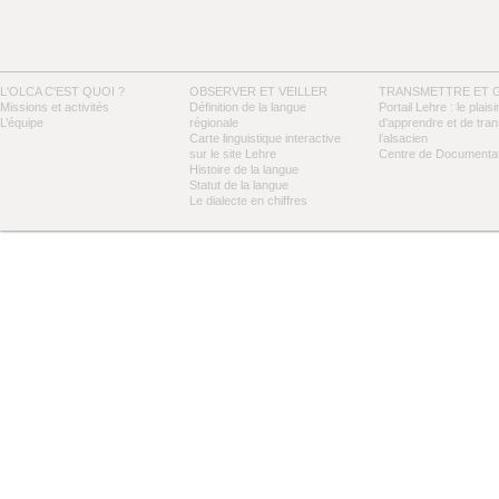
L'OLCA C'EST QUOI ?
OBSERVER ET VEILLER
TRANSMETTRE ET 
Missions et activités
Définition de la langue
Portail Lehre : le plaisi
L’équipe
régionale
d’apprendre et de tra
Carte linguistique interactive
l’alsacien
sur le site Lehre
Centre de Documentat
Histoire de la langue
Statut de la langue
Le dialecte en chiffres