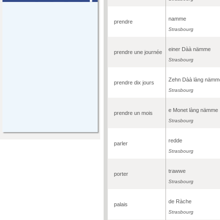
namme
prendre
Strasbourg
einer Dàà nämme
prendre une journée
Strasbourg
Zehn Dàà làng nämm
prendre dix jours
Strasbourg
e Monet làng nämme
prendre un mois
Strasbourg
redde
parler
Strasbourg
trawwe
porter
Strasbourg
de Ràche
palais
Strasbourg