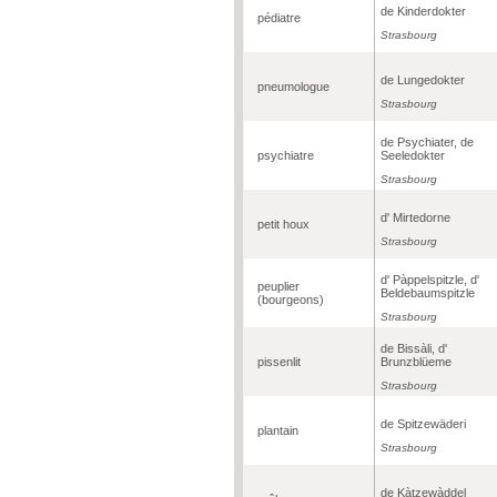
de Kinderdokter
pédiatre
Strasbourg
de Lungedokter
pneumologue
Strasbourg
de Psychiater, de
psychiatre
Seeledokter
Strasbourg
d' Mirtedorne
petit houx
Strasbourg
d' Pàppelspitzle, d'
peuplier
Beldebaumspitzle
(bourgeons)
Strasbourg
de Bissàli, d'
pissenlit
Brunzblüeme
Strasbourg
de Spitzewäderi
plantain
Strasbourg
de Kàtzewàddel