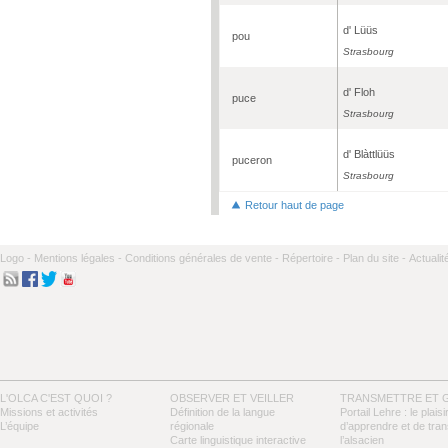
d' Lüüs
pou
Strasbourg
d' Floh
puce
Strasbourg
d' Blàttlüüs
puceron
Strasbourg
Retour haut de page
Logo -
Mentions légales -
Conditions générales de vente -
Répertoire -
Plan du site -
Actualit
L'OLCA C'EST QUOI ?
OBSERVER ET VEILLER
TRANSMETTRE ET 
Missions et activités
Définition de la langue
Portail Lehre : le plaisi
L’équipe
régionale
d’apprendre et de tra
Carte linguistique interactive
l’alsacien