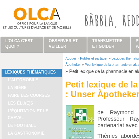
Aller au contenu principal
L'OLCA C'EST
OBSERVER ET
TRANSMETTRE
P
QUOI ?
VEILLER
ET GUIDER
P
Accueil
»
Publier et partager
»
Lexiques thémati
Vous êtes ici
Àpotheker
»
Petit lexique de la pharmacie en al
»
Petit lexique de la pharmacie en a
LEXIQUES THÉMATIQUES
L'AUTOMOBILE
Petit lexique de l
LA BIÈRE
: Unser Àpotheke
FAIRE LES COURSES
LES ÉLU(E)S
L’ÉQUITATION ET LE
de Raymond B
CHEVAL
Professeur R
partenariat avec
LE FOOTBALL
LA GASTRONOMIE
Thèmes abordés