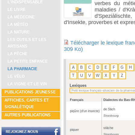
L'INDISPENSABLE
verbes du métie
maladies / d'Krà
LE LIVRE
d'Speziàlischte,
LA MÉDECINE
d'Insekte, proverbes et expre
LA MÉTÉO
LA NATURE
LES OUTILS ET LES
Télécharger le lexique fra
ARTISANS
309 Ko)
LA PÊCHE
LA PETITE ENFANCE
A
B
C
D
E
F
G
H
LA PHARMACIE
T
U
V
W
X
Y
Z
LE VÉLO
LA VIGNE ET LE VIN
Lexiques
PUBLICATIONS JEUNESSE
Français
Dialectes du Bas-R
AFFICHES, CARTES ET
SIGNALÉTIQUE
de Stich
piqûre (d'un insecte)
AUTRES PUBLICATIONS
Strasbourg
stäche
piquer
Strasbourg