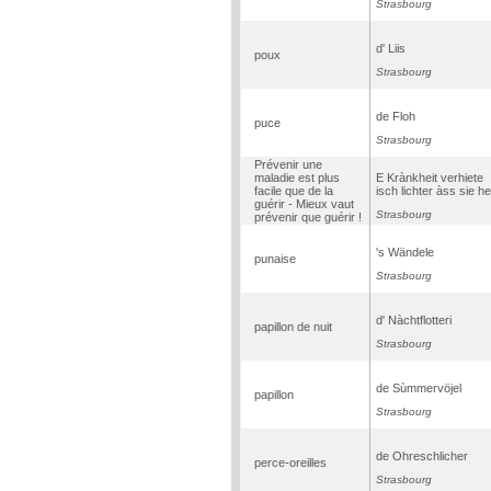
Strasbourg
d' Liis
poux
Strasbourg
de Floh
puce
Strasbourg
Prévenir une
maladie est plus
E Krànkheit verhiete
facile que de la
isch lichter àss sie he
guérir - Mieux vaut
Strasbourg
prévenir que guérir !
's Wändele
punaise
Strasbourg
d' Nàchtflotteri
papillon de nuit
Strasbourg
de Sùmmervöjel
papillon
Strasbourg
de Ohreschlicher
perce-oreilles
Strasbourg