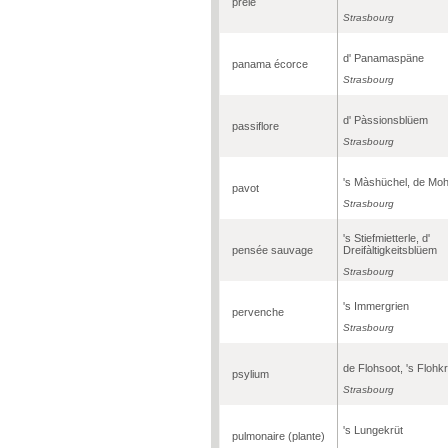
prêle
Strasbourg
d' Panamaspäne
panama écorce
Strasbourg
d' Pàssionsblüem
passiflore
Strasbourg
's Màshüchel, de Mo
pavot
Strasbourg
's Stiefmietterle, d'
pensée sauvage
Dreifàltigkeitsblüem
Strasbourg
's Immergrien
pervenche
Strasbourg
de Flohsoot, 's Flohkr
psylium
Strasbourg
's Lungekrüt
pulmonaire (plante)