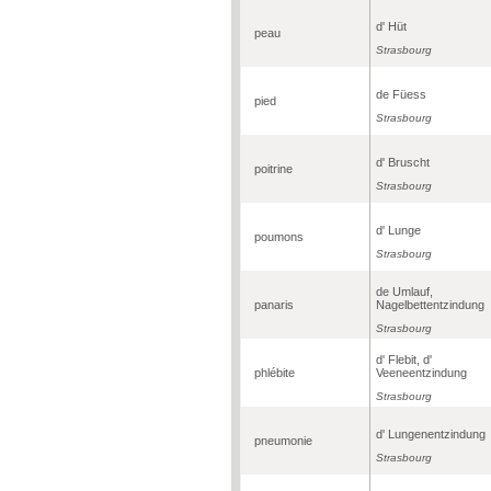
d' Hüt
peau
Strasbourg
de Füess
pied
Strasbourg
d' Bruscht
poitrine
Strasbourg
d' Lunge
poumons
Strasbourg
de Umlauf,
panaris
Nagelbettentzindung
Strasbourg
d' Flebit, d'
phlébite
Veeneentzindung
Strasbourg
d' Lungenentzindung
pneumonie
Strasbourg