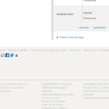
Strasbourg
Kàrfridi
Vendredi Saint
Strasbourg
« premier
‹ précédent
Pages
Retour haut de page
Logo -
Mentions légales -
Conditions générales de vente -
Répertoire -
Plan du site -
Actualit
L'OLCA C'EST QUOI ?
OBSERVER ET VEILLER
TRANSMETTRE ET 
Missions et activités
Définition de la langue
Portail Lehre : le plaisi
L’équipe
régionale
d’apprendre et de tra
Carte linguistique interactive
l’alsacien
sur le site Lehre
Centre de Documentat
Histoire de la langue
Statut de la langue
Le dialecte en chiffres