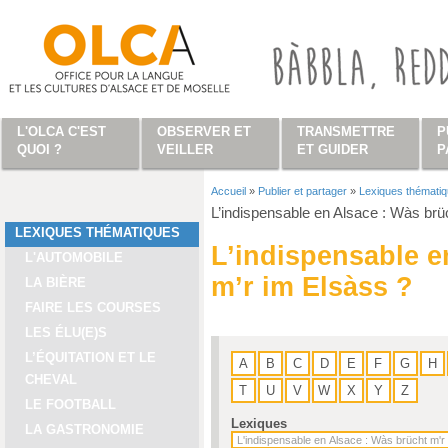
Aller au contenu principal
L'OLCA C'EST
OBSERVER ET
TRANSMETTRE
P
QUOI ?
VEILLER
ET GUIDER
P
Accueil
»
Publier et partager
»
Lexiques thémati
Vous êtes ici
L’indispensable en Alsace : Wàs brü
LEXIQUES THÉMATIQUES
L’indispensable e
L'AUTOMOBILE
m’r im Elsàss ?
LA BIÈRE
FAIRE LES COURSES
LES ÉLU(E)S
L’ÉQUITATION ET LE
A
B
C
D
E
F
G
H
CHEVAL
T
U
V
W
X
Y
Z
LE FOOTBALL
Lexiques
LA GASTRONOMIE