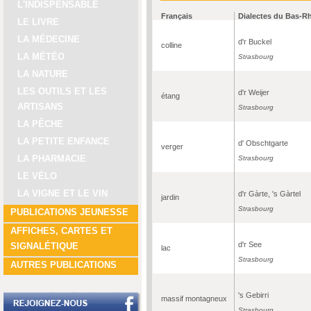
L'INDISPENSABLE
Français
Dialectes du Bas-R
LE LIVRE
LA MÉDECINE
d'r Buckel
colline
LA MÉTÉO
Strasbourg
LA NATURE
LES OUTILS ET LES
d'r Weijer
étang
ARTISANS
Strasbourg
LA PÊCHE
LA PETITE ENFANCE
d' Obschtgarte
verger
LA PHARMACIE
Strasbourg
LE VÉLO
LA VIGNE ET LE VIN
d'r Gàrte, 's Gàrtel
jardin
Strasbourg
PUBLICATIONS JEUNESSE
AFFICHES, CARTES ET
d'r See
SIGNALÉTIQUE
lac
Strasbourg
AUTRES PUBLICATIONS
's Gebirri
massif montagneux
Strasbourg