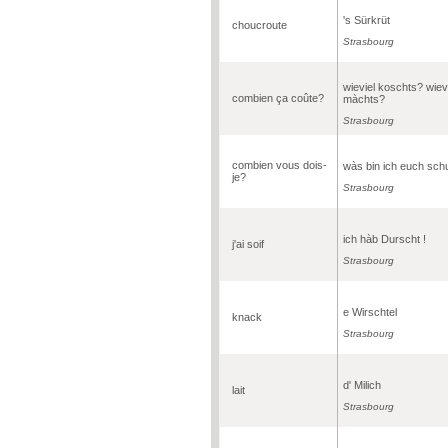
's Sürkrüt
choucroute
Strasbourg
wieviel koschts? wiev
combien ça coûte?
màchts?
Strasbourg
combien vous dois-
wàs bin ich euch schu
je?
Strasbourg
ich hàb Durscht !
j'ai soif
Strasbourg
e Wirschtel
knack
Strasbourg
d' Milich
lait
Strasbourg