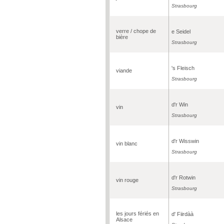
Strasbourg
verre / chope de
e Seidel
bière
Strasbourg
's Fleisch
viande
Strasbourg
d'r Win
vin
Strasbourg
d'r Wisswin
vin blanc
Strasbourg
d'r Rotwin
vin rouge
Strasbourg
les jours fériés en
d' Fiirdàà
Alsace