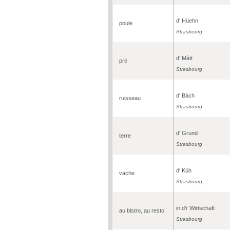
d' Hüehn
poule
Strasbourg
d' Màtt
pré
Strasbourg
d' Bàch
ruisseau
Strasbourg
d' Grund
terre
Strasbourg
d' Küh
vache
Strasbourg
in d'r Wirtschaft
au bistro, au resto
Strasbourg