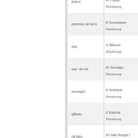
poivre
Strasbourg
d' Grumbeere
pommes de terre
Strasbourg
's Wàsser
eau
Strasbourg
d'r Schnàps
eau- de-vie
Strasbourg
d' Schneck
escargot
Strasbourg
d' Küeche
gâteau
Strasbourg
ich hàb Hunger !
j'ai faim