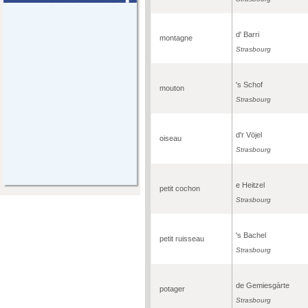
d' Barri
montagne
Strasbourg
's Schof
mouton
Strasbourg
d'r Vöjel
oiseau
Strasbourg
e Heitzel
petit cochon
Strasbourg
's Bachel
petit ruisseau
Strasbourg
de Gemiesgàrte
potager
Strasbourg