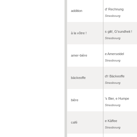
d' Rechnung
addition
Strasbourg
s gilt!, G'sundheit !
à la vôtre !
Strasbourg
e Amerseidel
amer-bière
Strasbourg
d'r Bäckeoffe
bäckeoffe
Strasbourg
's Bier, e Humpe
bière
Strasbourg
e Kàffee
café
Strasbourg