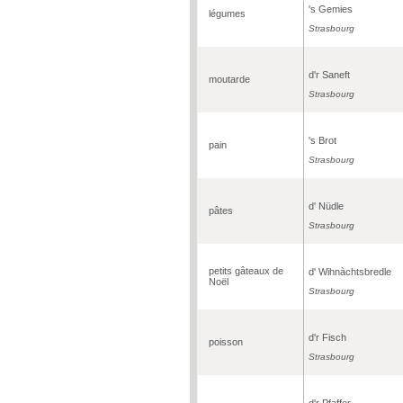
's Gemies
légumes
Strasbourg
d'r Saneft
moutarde
Strasbourg
's Brot
pain
Strasbourg
d' Nüdle
pâtes
Strasbourg
petits gâteaux de
d' Wihnàchtsbredle
Noël
Strasbourg
d'r Fisch
poisson
Strasbourg
d'r Pfaffer