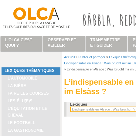
Aller au contenu principal
L'OLCA C'EST
OBSERVER ET
TRANSMETTRE
P
QUOI ?
VEILLER
ET GUIDER
P
Accueil
»
Publier et partager
»
Lexiques thémati
Vous êtes ici
L’indispensable en Alsace : Wàs brücht m’r im El
»
L’indispensable en Alsace : Wàs brücht m’r im 
LEXIQUES THÉMATIQUES
L'AUTOMOBILE
L’indispensable en
LA BIÈRE
im Elsàss ?
FAIRE LES COURSES
LES ÉLU(E)S
Lexiques
L’ÉQUITATION ET LE
CHEVAL
LE FOOTBALL
LA GASTRONOMIE