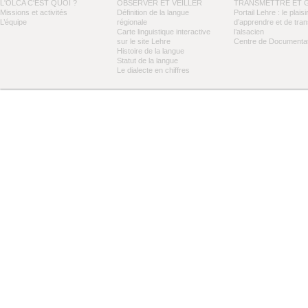
L'OLCA C'EST QUOI ?
OBSERVER ET VEILLER
TRANSMETTRE ET 
Missions et activités
Définition de la langue
Portail Lehre : le plaisi
L’équipe
régionale
d’apprendre et de tra
Carte linguistique interactive
l’alsacien
sur le site Lehre
Centre de Documentat
Histoire de la langue
Statut de la langue
Le dialecte en chiffres