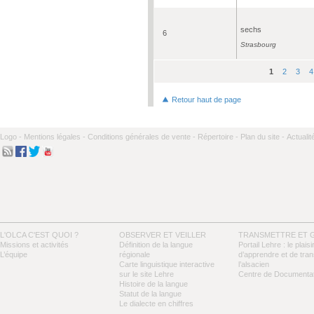
sechs
6
Strasbourg
1
2
3
4
Pages
Retour haut de page
Logo -
Mentions légales -
Conditions générales de vente -
Répertoire -
Plan du site -
Actualit
L'OLCA C'EST QUOI ?
OBSERVER ET VEILLER
TRANSMETTRE ET 
Missions et activités
Définition de la langue
Portail Lehre : le plaisi
L’équipe
régionale
d’apprendre et de tra
Carte linguistique interactive
l’alsacien
sur le site Lehre
Centre de Documentat
Histoire de la langue
Statut de la langue
Le dialecte en chiffres