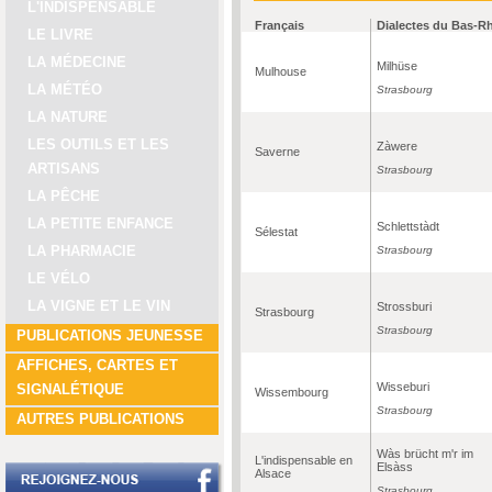
L'INDISPENSABLE
Français
Dialectes du Bas-R
LE LIVRE
LA MÉDECINE
Milhüse
Mulhouse
LA MÉTÉO
Strasbourg
LA NATURE
LES OUTILS ET LES
Zàwere
Saverne
ARTISANS
Strasbourg
LA PÊCHE
LA PETITE ENFANCE
Schlettstàdt
Sélestat
LA PHARMACIE
Strasbourg
LE VÉLO
LA VIGNE ET LE VIN
Strossburi
Strasbourg
Strasbourg
PUBLICATIONS JEUNESSE
AFFICHES, CARTES ET
Wisseburi
SIGNALÉTIQUE
Wissembourg
Strasbourg
AUTRES PUBLICATIONS
Wàs brücht m'r im
L'indispensable en
Elsàss
Alsace
Strasbourg