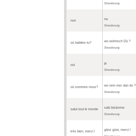
Strasbourg
na
non
Strasbourg
wo wohnsch Dü ?
où habites-tu?
Strasbourg
ja
oui
Strasbourg
wo sinn mer dan do ?
où sommes-nous?
Strasbourg
salü bisàmme
salut tout le monde
Strasbourg
gànz güet, merci !
très bien, merci !