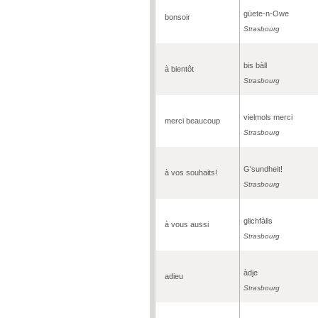
güete-n-Owe
bonsoir
Strasbourg
bis bàll
à bientôt
Strasbourg
vielmols merci
merci beaucoup
Strasbourg
G'sundheit!
à vos souhaits!
Strasbourg
glichfàlls
à vous aussi
Strasbourg
àdje
adieu
Strasbourg