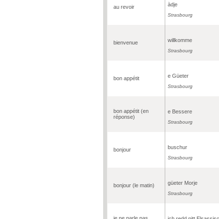
àdje
au revoir
Strasbourg
willkomme
bienvenue
Strasbourg
e Güeter
bon appétit
Strasbourg
bon appétit (en
e Bessere
réponse)
Strasbourg
buschur
bonjour
Strasbourg
güeter Morje
bonjour (le matin)
Strasbourg
je ne parle pas
ich redd nitt Elsassis