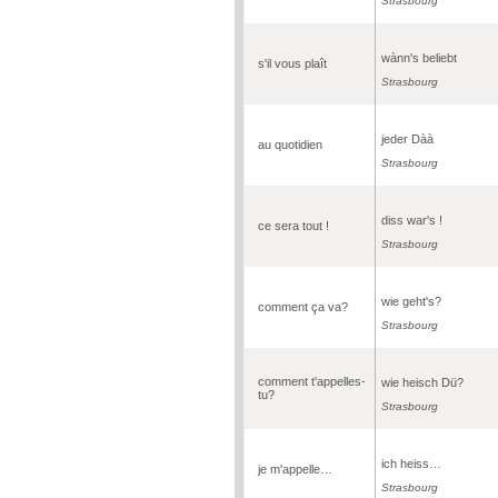
Strasbourg
wànn's beliebt
s'il vous plaît
Strasbourg
jeder Dàà
au quotidien
Strasbourg
diss war's !
ce sera tout !
Strasbourg
wie geht's?
comment ça va?
Strasbourg
comment t'appelles-
wie heisch Dü?
tu?
Strasbourg
ich heiss…
je m'appelle…
Strasbourg