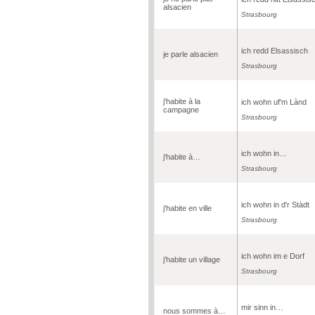
alsacien
Strasbourg
ich redd Elsassisch
je parle alsacien
Strasbourg
j'habite à la
ich wohn uf'm Lànd
campagne
Strasbourg
ich wohn in…
j'habite à…
Strasbourg
ich wohn in d'r Stàdt
j'habite en ville
Strasbourg
ich wohn im e Dorf
j'habite un village
Strasbourg
mir sinn in…
nous sommes à…