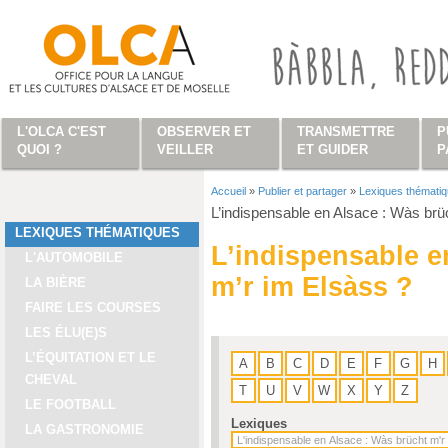
Aller au contenu principal
L'OLCA C'EST
OBSERVER ET
TRANSMETTRE
P
QUOI ?
VEILLER
ET GUIDER
P
Accueil
»
Publier et partager
»
Lexiques thémati
Vous êtes ici
L’indispensable en Alsace : Wàs brü
LEXIQUES THÉMATIQUES
L’indispensable e
L'AUTOMOBILE
m’r im Elsàss ?
LA BIÈRE
FAIRE LES COURSES
LES ÉLU(E)S
L’ÉQUITATION ET LE
A
B
C
D
E
F
G
H
CHEVAL
T
U
V
W
X
Y
Z
LE FOOTBALL
Lexiques
LA GASTRONOMIE