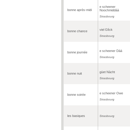
e scheener
bonne après-midi
Noochmiddàà
Strasbourg
viel Glìck
bonne chance
Strasbourg
e scheener Dàà
bonne journée
Strasbourg
güet Nàcht
bonne nuit
Strasbourg
e scheener Owe
bonne soirée
Strasbourg
les basiques
Strasbourg