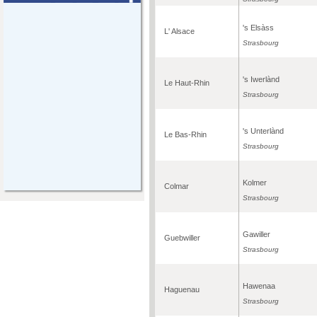
's Elsàss
L' Alsace
Strasbourg
's Iwerlànd
Le Haut-Rhin
Strasbourg
's Unterlànd
Le Bas-Rhin
Strasbourg
Kolmer
Colmar
Strasbourg
Gawiller
Guebwiller
Strasbourg
Hawenaa
Haguenau
Strasbourg