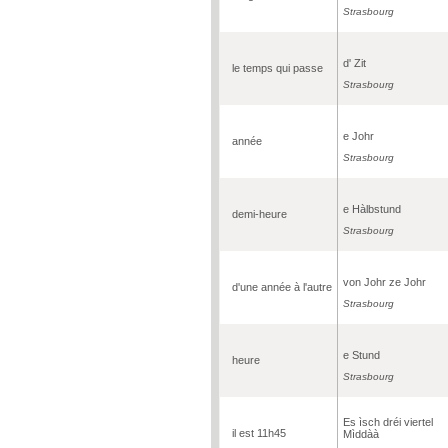
Strasbourg
d' Zit
le temps qui passe
Strasbourg
e Johr
année
Strasbourg
e Hàlbstund
demi-heure
Strasbourg
von Johr ze Johr
d'une année à l'autre
Strasbourg
e Stund
heure
Strasbourg
Es ìsch dréi viertel
il est 11h45
Mìddàà