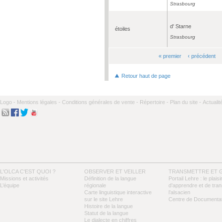
Strasbourg
d' Starne
étoiles
Strasbourg
« premier
‹ précédent
Pages
Retour haut de page
Logo -
Mentions légales -
Conditions générales de vente -
Répertoire -
Plan du site -
Actualit
L'OLCA C'EST QUOI ?
OBSERVER ET VEILLER
TRANSMETTRE ET 
Missions et activités
Définition de la langue
Portail Lehre : le plaisi
L’équipe
régionale
d’apprendre et de tra
Carte linguistique interactive
l’alsacien
sur le site Lehre
Centre de Documentat
Histoire de la langue
Statut de la langue
Le dialecte en chiffres