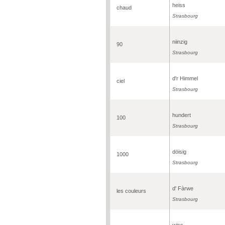
heiss
chaud
Strasbourg
niinzig
90
Strasbourg
d'r Himmel
ciel
Strasbourg
hundert
100
Strasbourg
döisig
1000
Strasbourg
d' Fàrwe
les couleurs
Strasbourg
wiss