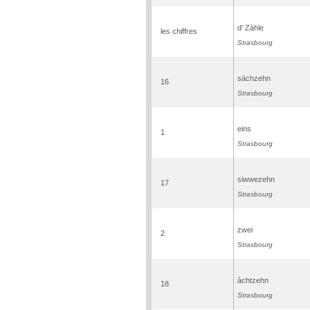
d' Zàhle
les chiffres
Strasbourg
sächzehn
16
Strasbourg
eins
1
Strasbourg
siwwezehn
17
Strasbourg
zwei
2
Strasbourg
àchtzehn
18
Strasbourg