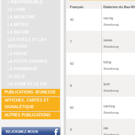
L'INDISPENSABLE
Français
Dialectes du Bas-R
LE LIVRE
LA MÉDECINE
vierzig
40
LA MÉTÉO
Strasbourg
LA NATURE
LES OUTILS ET LES
siwwe
7
ARTISANS
Strasbourg
LA PÊCHE
LA PETITE ENFANCE
fufzig
50
LA PHARMACIE
Strasbourg
LE VÉLO
LA VIGNE ET LE VIN
àcht
8
Strasbourg
PUBLICATIONS JEUNESSE
AFFICHES, CARTES ET
sächzig
SIGNALÉTIQUE
60
Strasbourg
AUTRES PUBLICATIONS
niin
9
Strasbourg