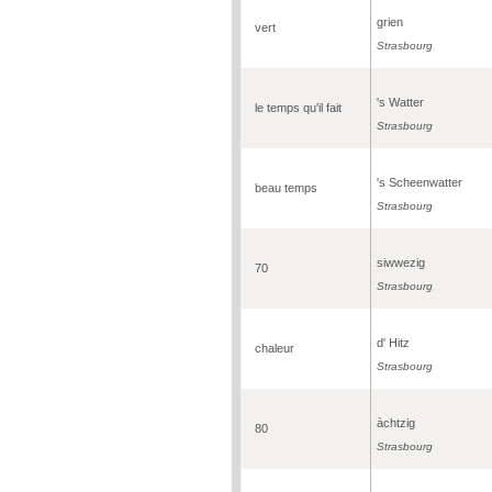
grien
vert
Strasbourg
's Watter
le temps qu'il fait
Strasbourg
's Scheenwatter
beau temps
Strasbourg
siwwezig
70
Strasbourg
d' Hitz
chaleur
Strasbourg
àchtzig
80
Strasbourg