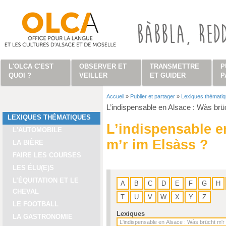
Aller au contenu principal
L'OLCA C'EST
OBSERVER ET
TRANSMETTRE
P
QUOI ?
VEILLER
ET GUIDER
P
Accueil
»
Publier et partager
»
Lexiques thémati
Vous êtes ici
L’indispensable en Alsace : Wàs brü
LEXIQUES THÉMATIQUES
L’indispensable e
L'AUTOMOBILE
m’r im Elsàss ?
LA BIÈRE
FAIRE LES COURSES
LES ÉLU(E)S
L’ÉQUITATION ET LE
A
B
C
D
E
F
G
H
CHEVAL
T
U
V
W
X
Y
Z
LE FOOTBALL
Lexiques
LA GASTRONOMIE