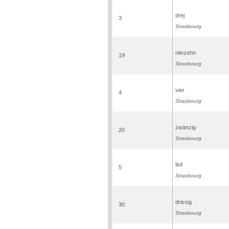
drej
3
Strasbourg
niinzehn
19
Strasbourg
vier
4
Strasbourg
zwànzig
20
Strasbourg
finf
5
Strasbourg
drissig
30
Strasbourg