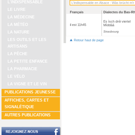
L'INDISPENSABLE
LE LIVRE
Français
Dialectes du Bas-R
LA MÉDECINE
Es ìsch dréi viertel
LA MÉTÉO
il est 11h45
Mìddàà
Strasbourg
LA NATURE
LES OUTILS ET LES
Retour haut de page
ARTISANS
LA PÊCHE
LA PETITE ENFANCE
LA PHARMACIE
LE VÉLO
LA VIGNE ET LE VIN
PUBLICATIONS JEUNESSE
AFFICHES, CARTES ET
SIGNALÉTIQUE
AUTRES PUBLICATIONS