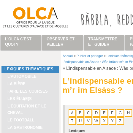
Aller au contenu principal
L'OLCA C'EST
OBSERVER ET
TRANSMETTRE
P
QUOI ?
VEILLER
ET GUIDER
P
Accueil
»
Publier et partager
»
Lexiques thémati
Vous êtes ici
L’indispensable en Alsace : Wàs brücht m’r im El
»
L’indispensable en Alsace : Wàs b
LEXIQUES THÉMATIQUES
L'AUTOMOBILE
L’indispensable e
LA BIÈRE
m’r im Elsàss ?
FAIRE LES COURSES
LES ÉLU(E)S
L’ÉQUITATION ET LE
CHEVAL
A
B
C
D
E
F
G
H
LE FOOTBALL
T
U
V
W
X
Y
Z
LA GASTRONOMIE
Lexiques