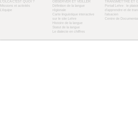
L'OLCA C'EST QUOI ?
OBSERVER ET VEILLER
TRANSMETTRE ET 
Missions et activités
Définition de la langue
Portail Lehre : le plaisi
L’équipe
régionale
d’apprendre et de tra
Carte linguistique interactive
l’alsacien
sur le site Lehre
Centre de Documentat
Histoire de la langue
Statut de la langue
Le dialecte en chiffres