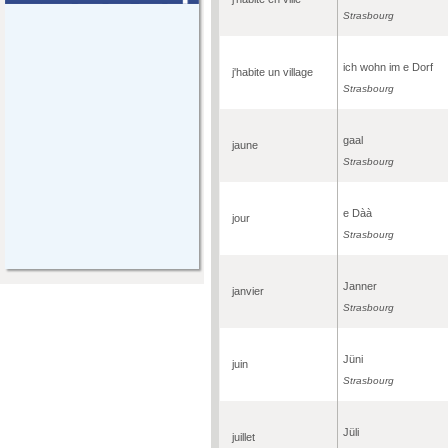
Strasbourg
ich wohn im e Dorf
j'habite un village
Strasbourg
gaal
jaune
Strasbourg
e Dàà
jour
Strasbourg
Janner
janvier
Strasbourg
Jüni
juin
Strasbourg
Jüli
juillet