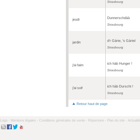
Strasbourg
Dunnerschdàà
jeudi
Strasbourg
d'r Gàrte, 's Gàrtel
jardin
Strasbourg
ich hàb Hunger !
j'ai faim
Strasbourg
ich hàb Durscht !
j'ai soif
Strasbourg
Retour haut de page
Logo -
Mentions légales -
Conditions générales de vente -
Répertoire -
Plan du site -
Actualit