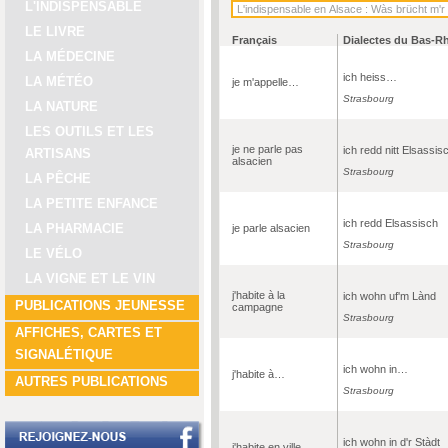
L'INDISPENSABLE
LE LIVRE
Français
Dialectes du Bas-R
LA MÉDECINE
ich heiss…
LA MÉTÉO
je m'appelle…
Strasbourg
LA NATURE
LES OUTILS ET LES
je ne parle pas
ich redd nitt Elsassis
ARTISANS
alsacien
Strasbourg
LA PÊCHE
LA PETITE ENFANCE
ich redd Elsassisch
LA PHARMACIE
je parle alsacien
Strasbourg
LE VÉLO
LA VIGNE ET LE VIN
j'habite à la
ich wohn uf'm Lànd
PUBLICATIONS JEUNESSE
campagne
Strasbourg
AFFICHES, CARTES ET
SIGNALÉTIQUE
ich wohn in…
j'habite à…
AUTRES PUBLICATIONS
Strasbourg
ich wohn in d'r Stàdt
j'habite en ville