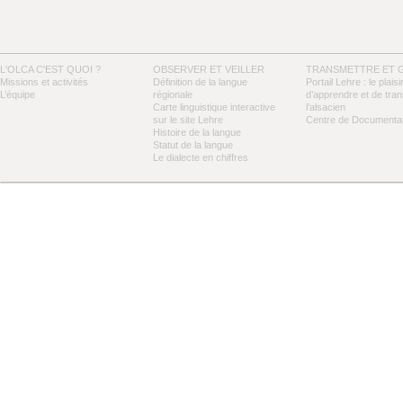
L'OLCA C'EST QUOI ?
OBSERVER ET VEILLER
TRANSMETTRE ET 
Missions et activités
Définition de la langue
Portail Lehre : le plaisi
L’équipe
régionale
d’apprendre et de tra
Carte linguistique interactive
l’alsacien
sur le site Lehre
Centre de Documentat
Histoire de la langue
Statut de la langue
Le dialecte en chiffres