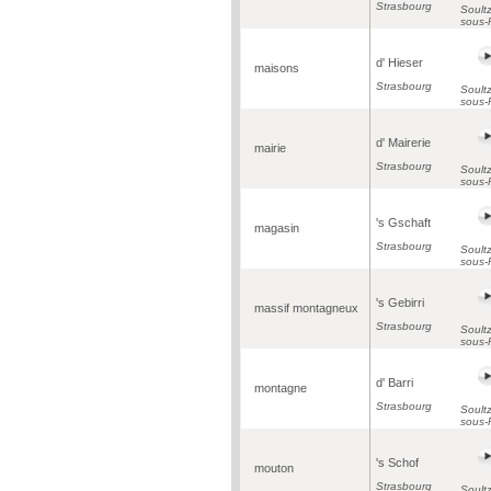
Strasbourg
Soultz
sous-
d' Hieser
maisons
Strasbourg
Soultz
sous-
d' Mairerie
mairie
Strasbourg
Soultz
sous-
's Gschaft
magasin
Strasbourg
Soultz
sous-
's Gebirri
massif montagneux
Strasbourg
Soultz
sous-
d' Barri
montagne
Strasbourg
Soultz
sous-
's Schof
mouton
Strasbourg
Soultz