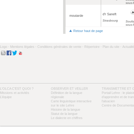
sous-
d'r Saneft
moutarde
Strasbourg
Soultz
sous-
Retour haut de page
Logo -
Mentions légales -
Conditions générales de vente -
Répertoire -
Plan du site -
Actualit
L'OLCA C'EST QUOI ?
OBSERVER ET VEILLER
TRANSMETTRE ET 
Missions et activités
Définition de la langue
Portail Lehre : le plaisi
L’équipe
régionale
d’apprendre et de tra
Carte linguistique interactive
l’alsacien
sur le site Lehre
Centre de Documentat
Histoire de la langue
Statut de la langue
Le dialecte en chiffres