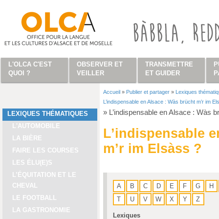
Aller au contenu principal
L'OLCA C'EST
OBSERVER ET
TRANSMETTRE
P
QUOI ?
VEILLER
ET GUIDER
P
Accueil
»
Publier et partager
»
Lexiques thémati
Vous êtes ici
L’indispensable en Alsace : Wàs brücht m’r im El
»
L’indispensable en Alsace : Wàs b
LEXIQUES THÉMATIQUES
L'AUTOMOBILE
L’indispensable e
LA BIÈRE
m’r im Elsàss ?
FAIRE LES COURSES
LES ÉLU(E)S
L’ÉQUITATION ET LE
CHEVAL
A
B
C
D
E
F
G
H
LE FOOTBALL
T
U
V
W
X
Y
Z
LA GASTRONOMIE
Lexiques