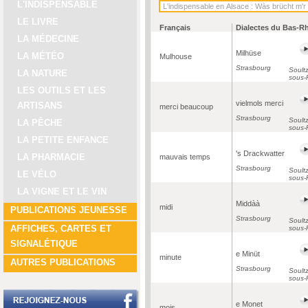
L'INDISPENSABLE
LE LIVRE
Français
Dialectes du Bas-R
LA MÉDECINE
Milhüse
LA MÉTÉO
Mulhouse
Strasbourg
Soultz
LA NATURE
sous-
LES OUTILS ET LES
vielmols merci
ARTISANS
merci beaucoup
Strasbourg
Soultz
LA PÊCHE
sous-
LA PETITE ENFANCE
's Drackwatter
LA PHARMACIE
mauvais temps
Strasbourg
Soultz
LE VÉLO
sous-
LA VIGNE ET LE VIN
Middàà
midi
PUBLICATIONS JEUNESSE
Strasbourg
Soultz
AFFICHES, CARTES ET
sous-
SIGNALÉTIQUE
e Minüt
minute
AUTRES PUBLICATIONS
Strasbourg
Soultz
sous-
e Monet
mois