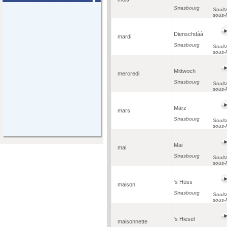
Strasbourg
Soultz
sous-
Dienschdàà
mardi
Strasbourg
Soultz
sous-
Mittwoch
mercredi
Strasbourg
Soultz
sous-
März
mars
Strasbourg
Soultz
sous-
Mai
mai
Strasbourg
Soultz
sous-
's Hüss
maison
Strasbourg
Soultz
sous-
's Hiesel
maisonnette