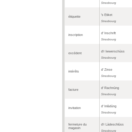
Strasbourg
's Etiket
étiquette
Strasbourg
d' Inschrift
inscription
Strasbourg
d'r Iwwerschùss
excédent
Strasbourg
d' Zinse
intérêts
Strasbourg
d' Rachnùng
facture
Strasbourg
d' Inlàdùng
invitation
Strasbourg
fermeture du
d'r Làdeschlùss
magasin
Strasbourg