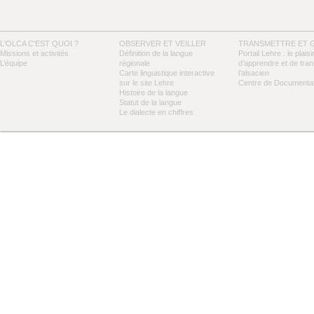
L'OLCA C'EST QUOI ?
OBSERVER ET VEILLER
TRANSMETTRE ET 
Missions et activités
Définition de la langue
Portail Lehre : le plaisi
L’équipe
régionale
d’apprendre et de tra
Carte linguistique interactive
l’alsacien
sur le site Lehre
Centre de Documentat
Histoire de la langue
Statut de la langue
Le dialecte en chiffres