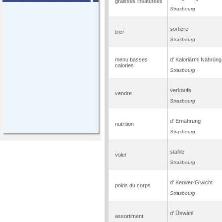
graisses insaturées
Strasbourg
sortiere
trier
Strasbourg
menu basses
d' Kaloriàrmi Nàhrùng
calories
Strasbourg
verkaufe
vendre
Strasbourg
d' Ernährung
nutrition
Strasbourg
stahle
voler
Strasbourg
d' Kerwer-G'wicht
poids du corps
Strasbourg
d' Üswàhl
assortiment