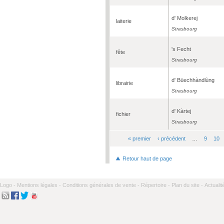
d' Molkerej
laiterie
Strasbourg
's Fecht
fête
Strasbourg
d' Büechhàndlùng
librairie
Strasbourg
d' Kàrtej
fichier
Strasbourg
« premier
‹ précédent
…
9
10
Pages
Retour haut de page
Logo -
Mentions légales -
Conditions générales de vente -
Répertoire -
Plan du site -
Actualit