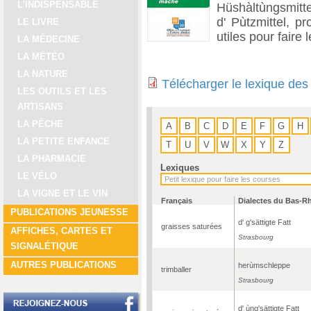
L'INDISPENSABLE
Hüshàltùngsmittel
d' Pùtzmittel, pr
LE LIVRE
utiles pour faire
LA MÉDECINE
LA MÉTÉO
LA NATURE
Télécharger le lexique des
LES OUTILS ET LES
ARTISANS
LA PÊCHE
A
B
C
D
E
F
G
H
LA PETITE ENFANCE
T
U
V
W
X
Y
Z
LA PHARMACIE
Lexiques
LE VÉLO
LA VIGNE ET LE VIN
Français
Dialectes du Bas-R
PUBLICATIONS JEUNESSE
d' g'sättigte Fatt
graisses saturées
AFFICHES, CARTES ET
Strasbourg
SIGNALÉTIQUE
AUTRES PUBLICATIONS
herùmschleppe
trimballer
Strasbourg
d' ùng'sättigte Fatt