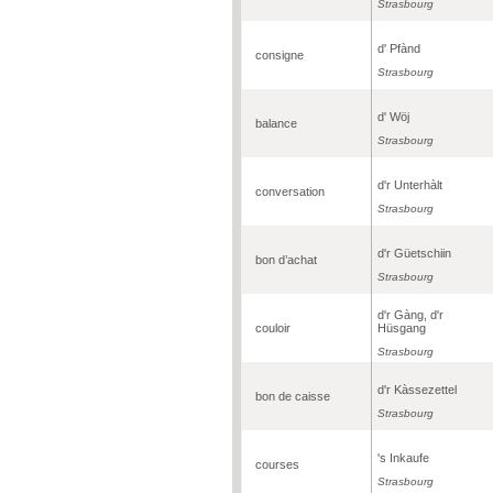
Strasbourg
d' Pfànd
consigne
Strasbourg
d' Wöj
balance
Strasbourg
d'r Unterhàlt
conversation
Strasbourg
d'r Güetschiin
bon d’achat
Strasbourg
d'r Gàng, d'r
couloir
Hüsgang
Strasbourg
d'r Kàssezettel
bon de caisse
Strasbourg
's Inkaufe
courses
Strasbourg