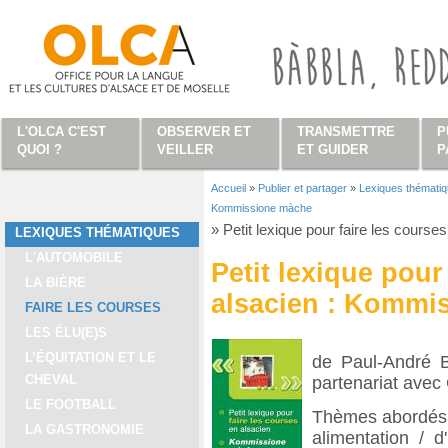
Aller au contenu principal
L'OLCA C'EST
OBSERVER ET
TRANSMETTRE
P
QUOI ?
VEILLER
ET GUIDER
P
Accueil
»
Publier et partager
»
Lexiques thémati
Vous êtes ici
Kommissione màche
»
Petit lexique pour faire les cour
LEXIQUES THÉMATIQUES
L'AUTOMOBILE
Petit lexique pour
LA BIÈRE
alsacien : Kommi
FAIRE LES COURSES
LES ÉLU(E)S
L’ÉQUITATION ET LE
de Paul-André B
CHEVAL
partenariat ave
LE FOOTBALL
Thèmes abordés 
LA GASTRONOMIE
alimentation / 