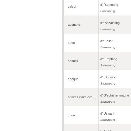
d' Rachnung
calcul
Strasbourg
d'r Ànzàlhùng
acompte
Strasbourg
d'r Kaller
cave
Strasbourg
d'r Empfàng
accueil
Strasbourg
d'r Scheck
chèque
Strasbourg
d' G'schäfter màche
affaires (faire des~)
Strasbourg
d' Üswàhl
choix
Strasbourg