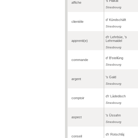
's Plàkàt
affiche
Strasbourg
d' Kùndschàft
clientèle
Strasbourg
d'r Lehrbüe, 's
apprenti(e)
Lehrmaidel
Strasbourg
d' B'stellùng
commande
Strasbourg
's Gald
argent
Strasbourg
d'r Làdedisch
comptoir
Strasbourg
's Üssahn
aspect
Strasbourg
d'r Rotschlàj
conseil