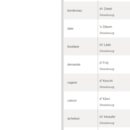
d'r Zettel
bordereau
Strasbourg
's Dàtum
date
Strasbourg
d'r Làde
boutique
Strasbourg
d' Fröj
demande
Strasbourg
d' Kescht
cageot
Strasbourg
d' Kàss
caisse
Strasbourg
d'r Inkaufer
acheteur
Strasbourg