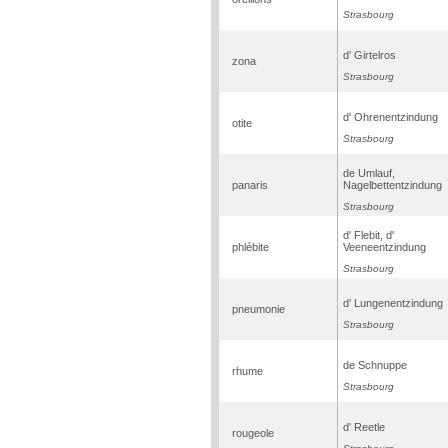
Strasbourg
d' Girtelros
zona
Strasbourg
d' Ohrenentzindung
otite
Strasbourg
de Umlauf,
panaris
Nagelbettentzindung
Strasbourg
d' Flebit, d'
phlébite
Veeneentzindung
Strasbourg
d' Lungenentzindung
pneumonie
Strasbourg
de Schnuppe
rhume
Strasbourg
d' Reetle
rougeole