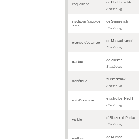
de Blöi Hüeschte
coqueluche
Strasbourg
insolation (coup de
de Sunnestich
soleil)
Strasbourg
de Maawekràmpf
crampe d’estomac
Strasbourg
de Zucker
diabète
Strasbourg
zuckerkrànk
diabétique
Strasbourg
e schloflosi Nàcht
nuit d’insomnie
Strasbourg
d' Bletzer, d' Pocke
variole
Strasbourg
de Mumps
oreillons