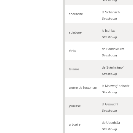
Strasbourg
d' Schàrlàch
scarlatine
Strasbourg
's Ischias
sciatique
Strasbourg
de Bändelwurm
ténia
Strasbourg
de Stàrrkràmpf
tétanos
Strasbourg
's Maaweg' schwär
ulcère de l’estomac
Strasbourg
d' Gälsucht
jaunisse
Strasbourg
de Üsschlàà
urticaire
Strasbourg