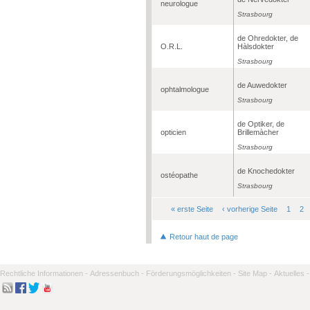
neurologue
Strasbourg
de Ohredokter, de
O.R.L.
Hàlsdokter
Strasbourg
de Auwedokter
ophtalmologue
Strasbourg
de Optiker, de
opticien
Brillemàcher
Strasbourg
de Knochedokter
ostéopathe
Strasbourg
« erste Seite
‹ vorherige Seite
1
2
Seiten
Retour haut de page
Rechtliche Informationen -
Adressenbuch -
Förderungsmöglichkeiten -
Site Map -
Aktuelles -