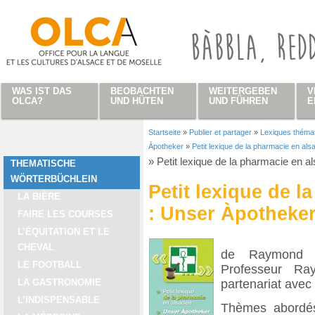
Direkt zum Inhalt
WAS IST DAS
BEOBACHTEN
WEITERGEBEN
V
OLCA?
UND HÜTEN
UND FÜHREN
E
Startseite
»
Publier et partager
»
Lexiques théma
Sie sind hier
Àpotheker
»
Petit lexique de la pharmacie en al
»
Petit lexique de la pharmacie en a
THEMATISCHE
WÖRTERBÜCHLEIN
Petit lexique de l
LA BIÈRE
: Unser Àpotheke
FAIRE LES COURSES
L’ÉQUITATION ET LE
CHEVAL
de Raymond B
LE FOOTBALL
Professeur R
partenariat avec
LA GASTRONOMIE
L’INDISPENSABLE
Thèmes abordés