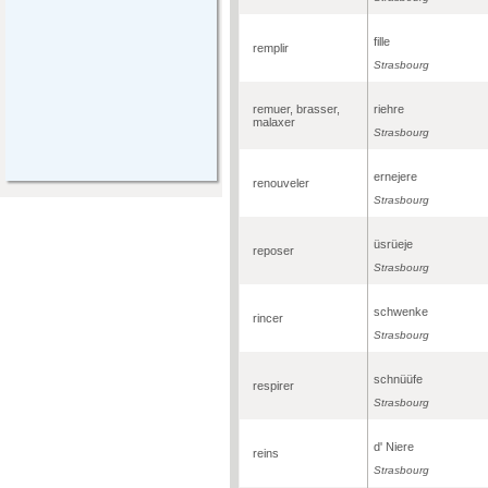
fille
remplir
Strasbourg
remuer, brasser,
riehre
malaxer
Strasbourg
ernejere
renouveler
Strasbourg
üsrüeje
reposer
Strasbourg
schwenke
rincer
Strasbourg
schnüüfe
respirer
Strasbourg
d' Niere
reins
Strasbourg