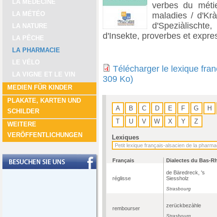
LA MÉDECINE
verbes du métie
LA MÉTÉO
maladies / d'Krà
d'Speziàlischte,
LA NATURE
d'Insekte, proverbes et expre
LA PÊCHE
LA PHARMACIE
LE VÉLO
Télécharger le lexique fra
LA VIGNE ET LE VIN
309 Ko)
MEDIEN FÜR KINDER
PLAKATE, KARTEN UND
A
B
C
D
E
F
G
H
SCHILDER
T
U
V
W
X
Y
Z
WEITERE
VERÖFFENTLICHUNGEN
Lexiques
Français
Dialectes du Bas-R
de Bäredreck, 's
réglisse
Siessholz
Strasbourg
zerückbezàhle
rembourser
Strasbourg