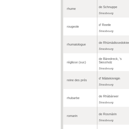
de Schnuppe
rhume
Strasbourg
d' Reetle
rougeole
Strasbourg
de Rhümàdissedokte
rhumatologue
Strasbourg
de Bäredreck, 's
réglisse (suc)
Siessholz
Strasbourg
d' Màttekinnigin
reine des prés
Strasbourg
de Rhàbàrwer
rhubarbe
Strasbourg
de Rosmàrin
romarin
Strasbourg