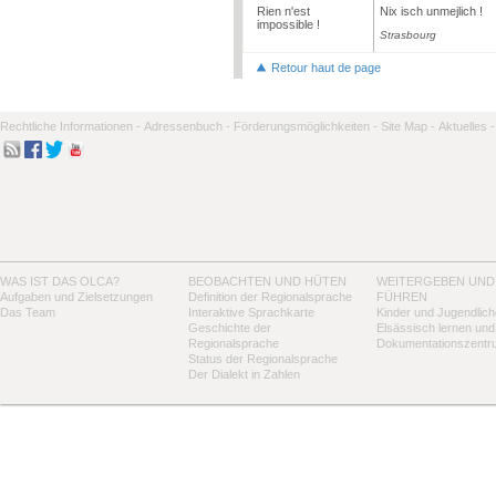
Rien n'est
Nix isch unmejlich !
impossible !
Strasbourg
Retour haut de page
Rechtliche Informationen -
Adressenbuch -
Förderungsmöglichkeiten -
Site Map -
Aktuelles -
WAS IST DAS OLCA?
BEOBACHTEN UND HÜTEN
WEITERGEBEN UND
Aufgaben und Zielsetzungen
Definition der Regionalsprache
FÜHREN
Das Team
Interaktive Sprachkarte
Kinder und Jugendlich
Geschichte der
Elsässisch lernen und
Regionalsprache
Dokumentationszentr
Status der Regionalsprache
Der Dialekt in Zahlen