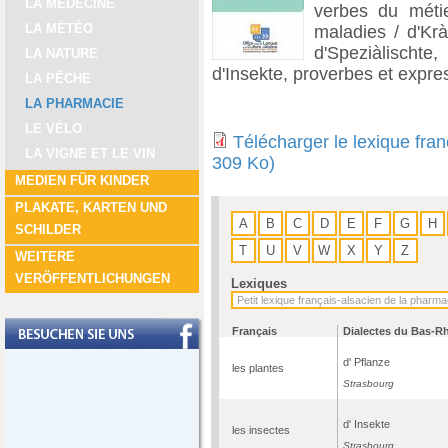
LA MÉDECINE
verbes du métie
LA MÉTÉO
maladies / d'Krà
d'Speziàlischte,
LA NATURE
d'Insekte, proverbes et expre
LA PÊCHE
LA PHARMACIE
LE VÉLO
Télécharger le lexique fra
LA VIGNE ET LE VIN
309 Ko)
MEDIEN FÜR KINDER
PLAKATE, KARTEN UND
A
B
C
D
E
F
G
H
SCHILDER
T
U
V
W
X
Y
Z
WEITERE
VERÖFFENTLICHUNGEN
Lexiques
Français
Dialectes du Bas-R
d' Pflanze
les plantes
Strasbourg
d' Insekte
les insectes
Strasbourg