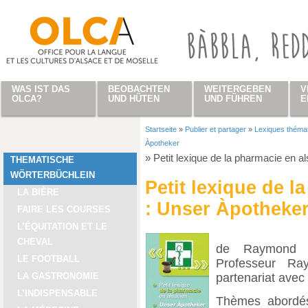
Direkt zum Inhalt
WAS IST DAS
BEOBACHTEN
WEITERGEBEN
V
OLCA?
UND HÜTEN
UND FÜHREN
E
Startseite
»
Publier et partager
»
Lexiques théma
Sie sind hier
Àpotheker
»
Petit lexique de la pharmacie en a
THEMATISCHE
WÖRTERBÜCHLEIN
Petit lexique de l
LA BIÈRE
: Unser Àpotheke
FAIRE LES COURSES
L’ÉQUITATION ET LE
CHEVAL
de Raymond B
LE FOOTBALL
Professeur R
partenariat avec
LA GASTRONOMIE
L’INDISPENSABLE
Thèmes abordés