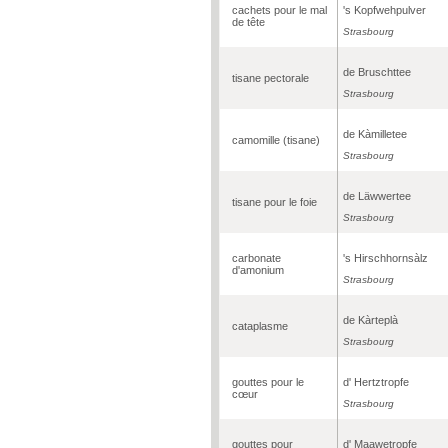
cachets pour le mal
's Kopfwehpulver
de tête
Strasbourg
de Bruschttee
tisane pectorale
Strasbourg
de Kàmilletee
camomille (tisane)
Strasbourg
de Läwwertee
tisane pour le foie
Strasbourg
carbonate
's Hirschhornsàlz
d'amonium
Strasbourg
de Kàrteplà
cataplasme
Strasbourg
gouttes pour le
d' Hertztropfe
cœur
Strasbourg
gouttes pour
d' Maawetropfe