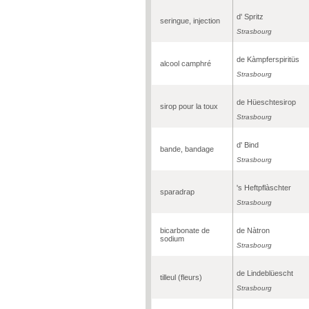
d' Spritz
seringue, injection
Strasbourg
de Kàmpferspiritüs
alcool camphré
Strasbourg
de Hüeschtesirop
sirop pour la toux
Strasbourg
d' Bind
bande, bandage
Strasbourg
's Heftpflàschter
sparadrap
Strasbourg
bicarbonate de
de Nàtron
sodium
Strasbourg
de Lindeblüescht
tilleul (fleurs)
Strasbourg