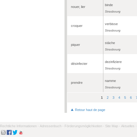
binde
nouer, lier
Strasbourg
verbisse
croquer
Strasbourg
stäche
piquer
Strasbourg
dezinfiziere
désinfecter
Strasbourg
namme
prendre
Strasbourg
1
2
3
4
5
6
Seiten
Retour haut de page
Rechtliche Informationen -
Adressenbuch -
Förderungsmöglichkeiten -
Site Map -
Aktuelles -