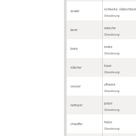
schlucke, nàbschluc
avaler
Strasbourg
wäsche
laver
Strasbourg
trinke
boire
Strasbourg
kaue
mâcher
Strasbourg
ufheere
cesser
Strasbourg
putze
nettoyer
Strasbourg
heize
chauffer
Strasbourg