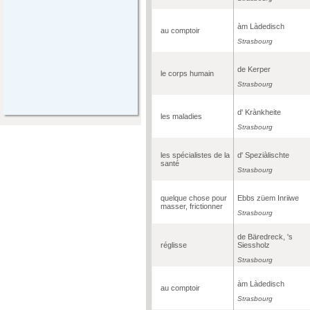
àm Làdedisch
au comptoir
Strasbourg
de Kerper
le corps humain
Strasbourg
d' Krànkheite
les maladies
Strasbourg
les spécialistes de la
d' Speziàlischte
santé
Strasbourg
quelque chose pour
Ebbs züem Inriiwe
masser, frictionner
Strasbourg
de Bäredreck, 's
réglisse
Siessholz
Strasbourg
àm Làdedisch
au comptoir
Strasbourg