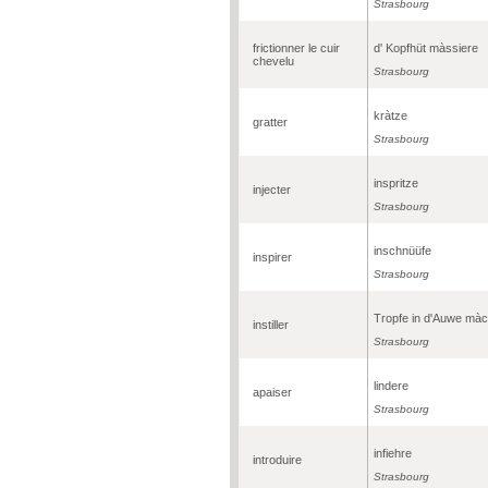
Strasbourg
frictionner le cuir
d' Kopfhüt màssiere
chevelu
Strasbourg
kràtze
gratter
Strasbourg
inspritze
injecter
Strasbourg
inschnüüfe
inspirer
Strasbourg
Tropfe in d'Auwe mà
instiller
Strasbourg
lindere
apaiser
Strasbourg
infiehre
introduire
Strasbourg