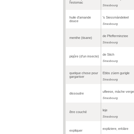
l’estomac
Strasbourg
huile d'amande
's Siessmàndeleel
douce
Strasbourg
de Pfefferminztee
menthe (tisane)
Strasbourg
de Stich
piqûre (d'un insecte)
Strasbourg
quelque chose pour
Ebbs züem gurigle
gargariser
Strasbourg
ufleese, màche verg
dissoudre
Strasbourg
leje
être couché
Strasbourg
expliziere, erkläre
expliquer