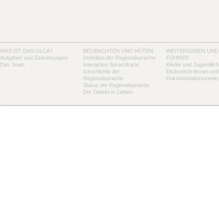
WAS IST DAS OLCA?
BEOBACHTEN UND HÜTEN
WEITERGEBEN UND
Aufgaben und Zielsetzungen
Definition der Regionalsprache
FÜHREN
Das Team
Interaktive Sprachkarte
Kinder und Jugendlich
Geschichte der
Elsässisch lernen und
Regionalsprache
Dokumentationszentr
Status der Regionalsprache
Der Dialekt in Zahlen