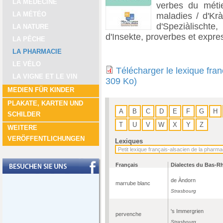
LA MÉDECINE
verbes du métie
LA MÉTÉO
maladies / d'Krà
d'Speziàlischte,
LA NATURE
d'Insekte, proverbes et expre
LA PÊCHE
LA PHARMACIE
LE VÉLO
Télécharger le lexique fra
LA VIGNE ET LE VIN
309 Ko)
MEDIEN FÜR KINDER
PLAKATE, KARTEN UND
A
B
C
D
E
F
G
H
SCHILDER
T
U
V
W
X
Y
Z
WEITERE
VERÖFFENTLICHUNGEN
Lexiques
Français
Dialectes du Bas-R
de Àndorn
marrube blanc
Strasbourg
's Immergrien
pervenche
Strasbourg