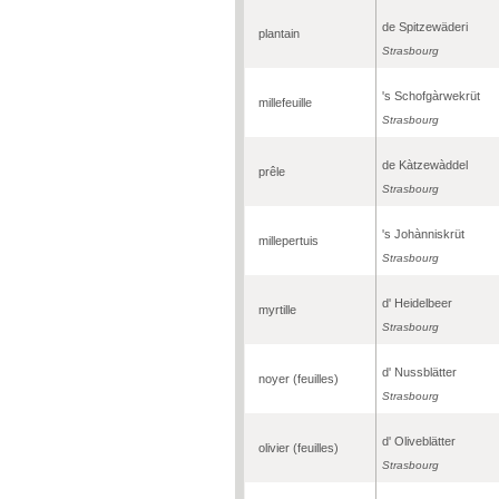
de Spitzewäderi
plantain
Strasbourg
's Schofgàrwekrüt
millefeuille
Strasbourg
de Kàtzewàddel
prêle
Strasbourg
's Johànniskrüt
millepertuis
Strasbourg
d' Heidelbeer
myrtille
Strasbourg
d' Nussblätter
noyer (feuilles)
Strasbourg
d' Oliveblätter
olivier (feuilles)
Strasbourg