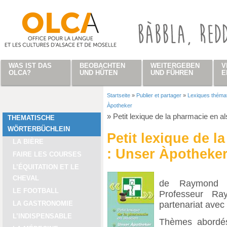
Direkt zum Inhalt
WAS IST DAS
BEOBACHTEN
WEITERGEBEN
V
OLCA?
UND HÜTEN
UND FÜHREN
E
Startseite
»
Publier et partager
»
Lexiques théma
Sie sind hier
Àpotheker
»
Petit lexique de la pharmacie en a
THEMATISCHE
WÖRTERBÜCHLEIN
Petit lexique de l
LA BIÈRE
: Unser Àpotheke
FAIRE LES COURSES
L’ÉQUITATION ET LE
CHEVAL
de Raymond B
LE FOOTBALL
Professeur R
partenariat avec
LA GASTRONOMIE
L’INDISPENSABLE
Thèmes abordés