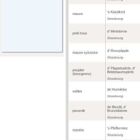
's Käselkrüt
mauve
Strasbourg
d' Mirtedorne
petit houx
Strasbourg
d' Rosspàpple
mauve sylvestre
Strasbourg
d' Pàppelspitzle, d'
peuplier
Beldebaumspitzle
(bourgeons)
Strasbourg
de Hunniklee
mélilot
Strasbourg
de Bissàli, d'
pissenlit
Brunzblüeme
Strasbourg
's Pfefferminz
menthe
Strasbourg