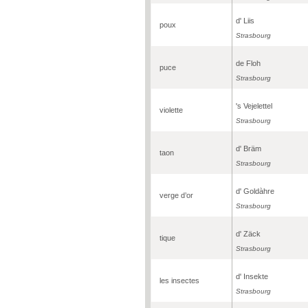
d' Liis
poux
Strasbourg
de Floh
puce
Strasbourg
's Vejelettel
violette
Strasbourg
d' Bräm
taon
Strasbourg
d' Goldàhre
verge d’or
Strasbourg
d' Zäck
tique
Strasbourg
d' Insekte
les insectes
Strasbourg