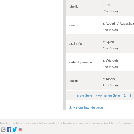
d' Imm
abeille
Strasbourg
's Aoûtat, d' Augschtl
aoûtat
Strasbourg
d' Spinn
araignée
Strasbourg
's Wändele
cafard, punaise
Strasbourg
d' Àmeis
fourmi
Strasbourg
« erste Seite
‹ vorherige Seite
1
2
Seiten
Retour haut de page
Rechtliche Informationen -
Adressenbuch -
Förderungsmöglichkeiten -
Site Map -
Aktuelles -