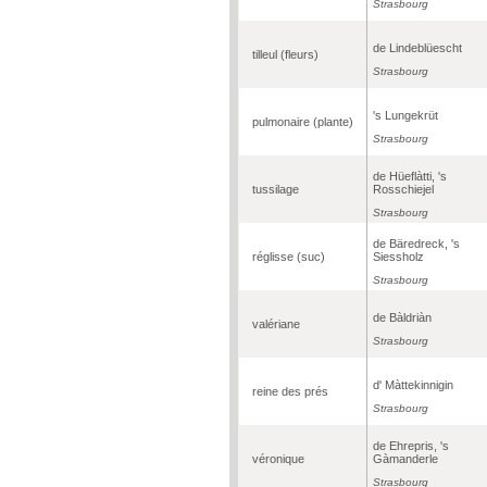
Strasbourg
de Lindeblüescht
tilleul (fleurs)
Strasbourg
's Lungekrüt
pulmonaire (plante)
Strasbourg
de Hüeflàtti, 's
tussilage
Rosschiejel
Strasbourg
de Bäredreck, 's
réglisse (suc)
Siessholz
Strasbourg
de Bàldriàn
valériane
Strasbourg
d' Màttekinnigin
reine des prés
Strasbourg
de Ehrepris, 's
véronique
Gàmanderle
Strasbourg