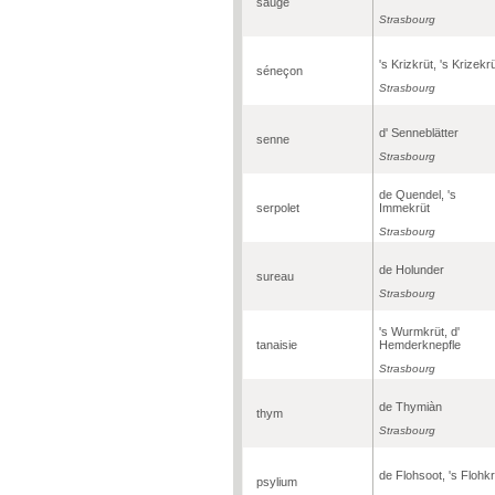
sauge
Strasbourg
's Krizkrüt, 's Krizekr
séneçon
Strasbourg
d' Senneblätter
senne
Strasbourg
de Quendel, 's
serpolet
Immekrüt
Strasbourg
de Holunder
sureau
Strasbourg
's Wurmkrüt, d'
tanaisie
Hemderknepfle
Strasbourg
de Thymiàn
thym
Strasbourg
de Flohsoot, 's Flohkr
psylium