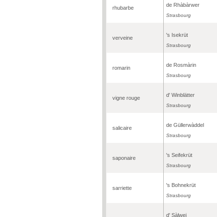
de Rhàbàrwer
rhubarbe
Strasbourg
's Isekrüt
verveine
Strasbourg
de Rosmàrin
romarin
Strasbourg
d' Winblätter
vigne rouge
Strasbourg
de Güllerwàddel
salicaire
Strasbourg
's Seifekrüt
saponaire
Strasbourg
's Bohnekrüt
sarriette
Strasbourg
d' Sàlwei