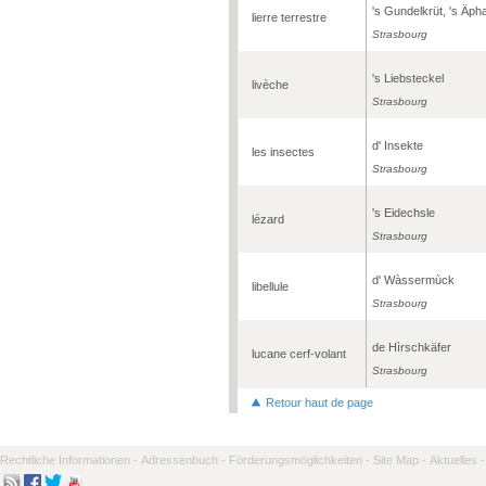
's Gundelkrüt, 's Äpha
lierre terrestre
Strasbourg
's Liebsteckel
livèche
Strasbourg
d' Insekte
les insectes
Strasbourg
's Eidechsle
lézard
Strasbourg
d' Wàssermùck
libellule
Strasbourg
de Hìrschkäfer
lucane cerf-volant
Strasbourg
Retour haut de page
Rechtliche Informationen -
Adressenbuch -
Förderungsmöglichkeiten -
Site Map -
Aktuelles -