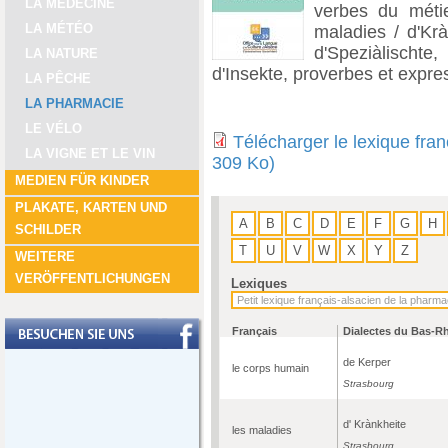
LA MÉDECINE
verbes du métie
LA MÉTÉO
maladies / d'Krà
d'Speziàlischte,
LA NATURE
d'Insekte, proverbes et expre
LA PÊCHE
LA PHARMACIE
LE VÉLO
Télécharger le lexique fra
LA VIGNE ET LE VIN
309 Ko)
MEDIEN FÜR KINDER
PLAKATE, KARTEN UND
A
B
C
D
E
F
G
H
SCHILDER
T
U
V
W
X
Y
Z
WEITERE
VERÖFFENTLICHUNGEN
Lexiques
Français
Dialectes du Bas-R
de Kerper
le corps humain
Strasbourg
d' Krànkheite
les maladies
Strasbourg