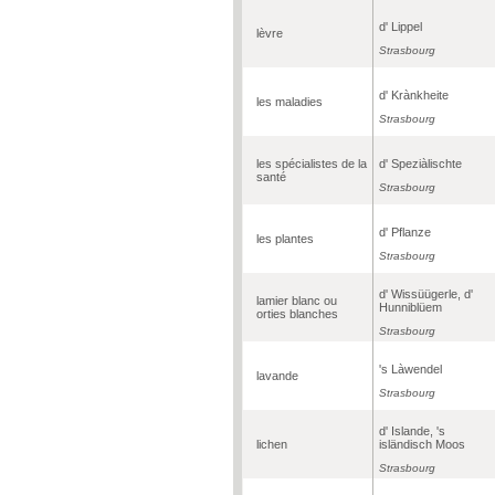
d' Lippel
lèvre
Strasbourg
d' Krànkheite
les maladies
Strasbourg
les spécialistes de la
d' Speziàlischte
santé
Strasbourg
d' Pflanze
les plantes
Strasbourg
d' Wissüügerle, d'
lamier blanc ou
Hunniblüem
orties blanches
Strasbourg
's Làwendel
lavande
Strasbourg
d' Islande, 's
lichen
isländisch Moos
Strasbourg