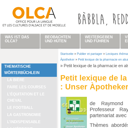
Direkt zum Inhalt
WAS IST DAS
BEOBACHTEN
WEITERGEBEN
V
OLCA?
UND HÜTEN
UND FÜHREN
E
Startseite
»
Publier et partager
»
Lexiques théma
Sie sind hier
Àpotheker
»
Petit lexique de la pharmacie en al
»
Petit lexique de la pharmacie en a
THEMATISCHE
WÖRTERBÜCHLEIN
Petit lexique de l
LA BIÈRE
: Unser Àpotheke
FAIRE LES COURSES
L’ÉQUITATION ET LE
CHEVAL
de Raymond B
LE FOOTBALL
Professeur R
partenariat avec
LA GASTRONOMIE
L’INDISPENSABLE
Thèmes abordés