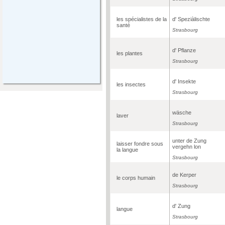
les spécialistes de la
d' Speziàlischte
santé
Strasbourg
d' Pflanze
les plantes
Strasbourg
d' Insekte
les insectes
Strasbourg
wäsche
laver
Strasbourg
unter de Zung
laisser fondre sous
vergehn lon
la langue
Strasbourg
de Kerper
le corps humain
Strasbourg
d' Zung
langue
Strasbourg