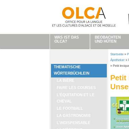
Direkt zum Inhalt
WAS IST DAS
BEOBACHTEN
OLCA?
UND HÜTEN
Startseite
»
P
Sie sind
Àpotheker
»
»
Petit lexiq
THEMATISCHE
WÖRTERBÜCHLEIN
Petit
LA BIÈRE
Unse
FAIRE LES COURSES
L’ÉQUITATION ET LE
CHEVAL
LE FOOTBALL
LA GASTRONOMIE
L’INDISPENSABLE