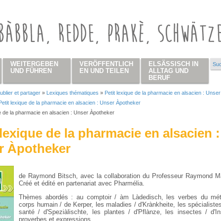
WEITERGEBEN
VERÖFFENTLICH
ELSÄSSISCH IN
Suc
Su
UND FÜHREN
EN UND TEILEN
ALLTAG UND
BERUF
ublier et partager
»
Lexiques thématiques
»
Petit lexique de la pharmacie en alsacien : Unser
 hier
Petit lexique de la pharmacie en alsacien : Unser Àpotheker
ue de la pharmacie en alsacien : Unser Àpotheker
 lexique de la pharmacie en alsacien :
r Àpotheker
de Raymond Bitsch, avec la collaboration du Professeur Raymond M
Créé et édité en partenariat avec Pharmélia.
Thèmes abordés : au comptoir / àm Làdedisch, les verbes du méti
corps humain / de Kerper, les maladies / d'Krànkheite, les spécialiste
santé / d'Speziàlischte, les plantes / d'Pflànze, les insectes / d'In
proverbes et expressions.