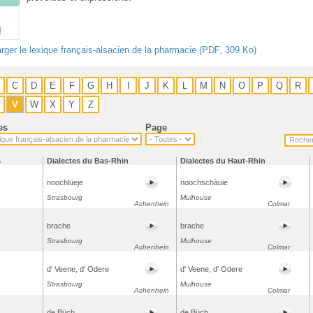
rger le lexique français-alsacien de la pharmacie (PDF, 309 Ko)
C
D
E
F
G
H
I
J
K
L
M
N
O
P
Q
R
V
W
X
Y
Z
es
Page
s
Dialectes du Bas-Rhin
Dialectes du Haut-Rhin
noochlüeje
noochschàuie
Strasbourg
Mulhouse
Achenhein
Colmar
brache
brache
Strasbourg
Mulhouse
Achenhein
Colmar
d' Veene, d' Odere
d' Veene, d' Odere
Strasbourg
Mulhouse
Achenhein
Colmar
de Büch
de Büch