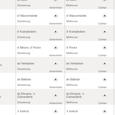
Strasbourg
Mulhouse
Achenhein
Colmar
d' Wàsserbàrble
d' Wàsserbàrble
Strasbourg
Mulhouse
Achenhein
Colmar
d' Krampfodere
d' Krampfodere
Strasbourg
Mulhouse
Achenhein
Colmar
d' Bletzer, d' Pocke
d' Pocke
Strasbourg
Mulhouse
Achenhein
Colmar
de Viehdokter
de Viehdokter
re
Strasbourg
Mulhouse
Achenhein
Colmar
de Bàldriàn
de Bàldriàn
Strasbourg
Mulhouse
Achenhein
Colmar
de Ehrepris, 's
de Ehrepris, 's
e
Gàmanderle
Gàmanderle
Strasbourg
Mulhouse
Achenhein
Colmar
's Isekrüt
's Isekrüt