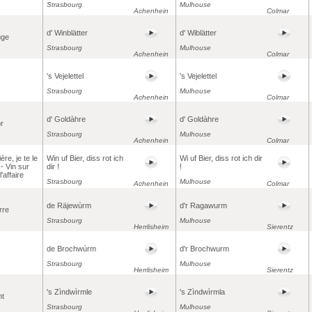
Strasbourg
Mulhouse
Achenhein
Colmar
d' Winblätter
d' Wiblätter
uge
Strasbourg
Mulhouse
Achenhein
Colmar
's Vejelettel
's Vejelettel
Strasbourg
Mulhouse
Achenhein
Colmar
d' Goldàhre
d' Goldàhre
or
Strasbourg
Mulhouse
Achenhein
Colmar
ère, je te le
Win uf Bier, diss rot ich
Wi uf Bier, diss rot ich dir
 - Vin sur
dir !
!
l'affaire
Strasbourg
Mulhouse
Achenhein
Colmar
de Räjewùrm
d'r Ragawurm
rre
Strasbourg
Mulhouse
Herrlisheim
Sierentz
de Brochwùrm
d'r Brochwurm
c
Strasbourg
Mulhouse
Herrlisheim
Sierentz
's Zìndwìrmle
's Zìndwìrmla
nt
Strasbourg
Mulhouse