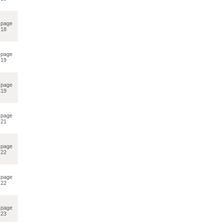
page
18
page
19
page
19
page
21
page
22
page
22
page
23