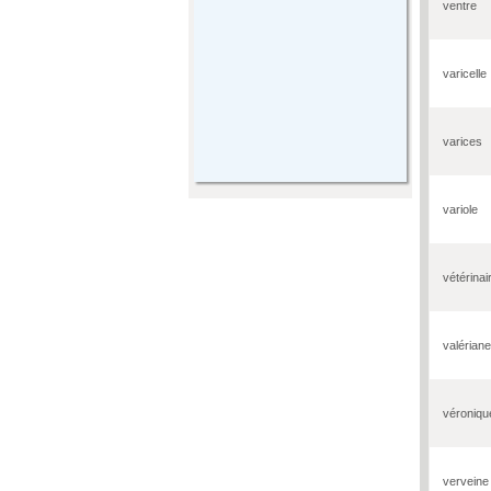
ventre
varicelle
varices
variole
vétérinai
valériane
véroniqu
verveine