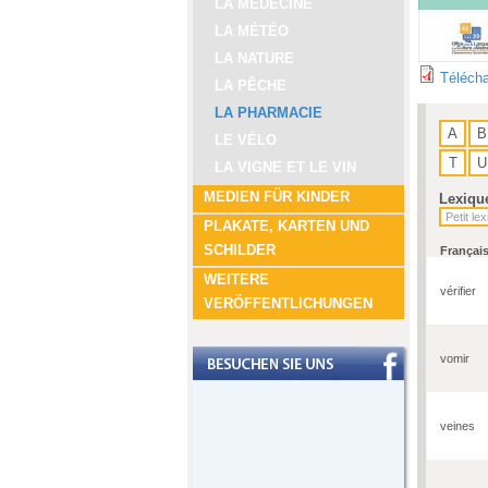
LA MÉDECINE
LA MÉTÉO
LA NATURE
Télécha
LA PÊCHE
LA PHARMACIE
A
B
LE VÉLO
T
U
LA VIGNE ET LE VIN
MEDIEN FÜR KINDER
Lexiqu
PLAKATE, KARTEN UND
SCHILDER
Françai
WEITERE
vérifier
VERÖFFENTLICHUNGEN
vomir
veines