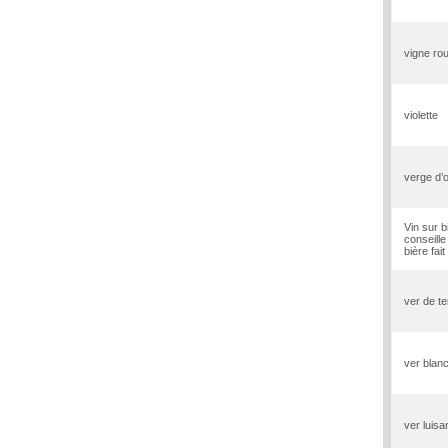
vigne ro
violette
verge d’
Vin sur bi
conseille
bière fait 
ver de te
ver blan
ver luisa