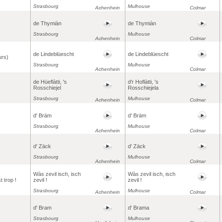
Strasbourg
Mulhouse
Achenhein
Colmar
de Thymiàn
de Thymiàn
Strasbourg
Mulhouse
Achenhein
Colmar
de Lindeblüescht
de Lindeblüescht
eurs)
Strasbourg
Mulhouse
Achenhein
Colmar
de Hüeflàtti, 's
d'r Hoflàtti, 's
Rosschiejel
Rosschiejela
Strasbourg
Mulhouse
Achenhein
Colmar
d' Bräm
d' Bräm
Strasbourg
Mulhouse
Achenhein
Colmar
d' Zäck
d' Zäck
Strasbourg
Mulhouse
Achenhein
Colmar
Wàs zevil isch, isch
Wàs zevil isch, isch
t trop !
zevil !
zevil !
Strasbourg
Mulhouse
Achenhein
Colmar
d' Bram
d' Brama
Strasbourg
Mulhouse