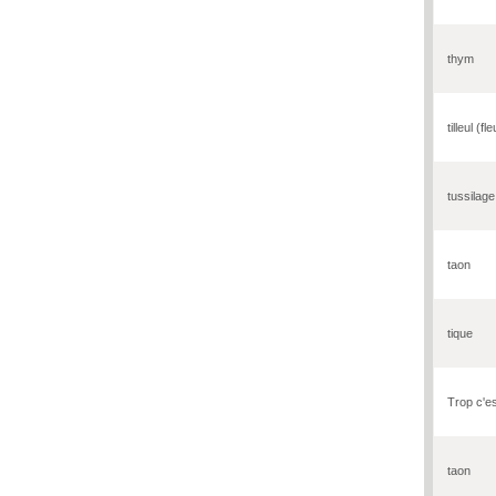
thym
tilleul (fl
tussilage
taon
tique
Trop c'es
taon