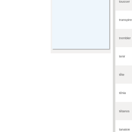
tousser
transpire
trembler
tenir
tête
ténia
tétanos
tanaisie