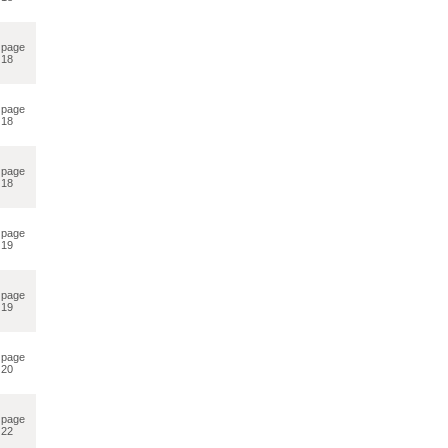
page
18
page
18
page
18
page
19
page
19
page
20
page
22