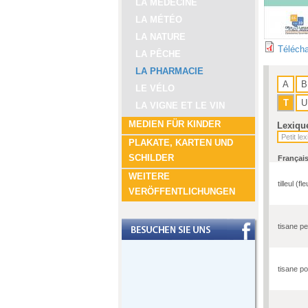
LA MÉDECINE
LA MÉTÉO
LA NATURE
Télécha
LA PÊCHE
LA PHARMACIE
A
B
LE VÉLO
T
U
LA VIGNE ET LE VIN
MEDIEN FÜR KINDER
Lexiqu
PLAKATE, KARTEN UND
SCHILDER
Françai
WEITERE
tilleul (fl
VERÖFFENTLICHUNGEN
tisane pe
tisane po