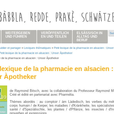
WEITERGEBEN
VERÖFFENTLICH
ELSÄSSISCH IN
Suc
Su
UND FÜHREN
EN UND TEILEN
ALLTAG UND
BERUF
ublier et partager
»
Lexiques thématiques
»
Petit lexique de la pharmacie en alsacien : Unser
 hier
Petit lexique de la pharmacie en alsacien : Unser Àpotheker
ue de la pharmacie en alsacien : Unser Àpotheker
 lexique de la pharmacie en alsacien :
r Àpotheker
de Raymond Bitsch, avec la collaboration du Professeur Raymond M
Créé et édité en partenariat avec Pharmélia.
Thèmes abordés : au comptoir / àm Làdedisch, les verbes du méti
corps humain / de Kerper, les maladies / d'Krànkheite, les spécialiste
santé / d'Speziàlischte, les plantes / d'Pflànze, les insectes / d'In
proverbes et expressions.