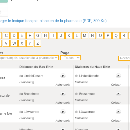
rger le lexique français-alsacien de la pharmacie (PDF, 309 Ko)
C
D
E
F
G
H
I
J
K
L
M
N
O
P
Q
R
V
W
X
Y
Z
es
Page
s
Dialectes du Bas-Rhin
Dialectes du Haut-Rhin
de Lindeblüescht
de Lindeblüescht
eurs)
Strasbourg
Mulhouse
Achenhein
Colmar
de Bruschttee
de Bruschttee
ctorale
Strasbourg
Mulhouse
Achenhein
Colmar
de Läwwertee
de Läwwertee
ur le foie
Strasbourg
Mulhouse
Achenhein
Colmar
hüeschte
hüeschte