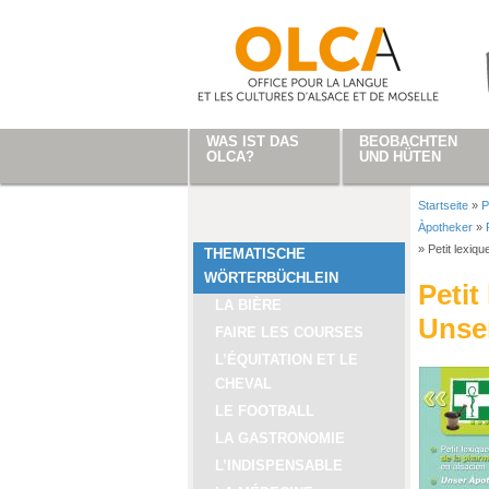
Direkt zum Inhalt
WAS IST DAS
BEOBACHTEN
OLCA?
UND HÜTEN
Startseite
»
P
Sie sind
Àpotheker
»
»
Petit lexiq
THEMATISCHE
WÖRTERBÜCHLEIN
Petit
LA BIÈRE
Unse
FAIRE LES COURSES
L’ÉQUITATION ET LE
CHEVAL
LE FOOTBALL
LA GASTRONOMIE
L’INDISPENSABLE