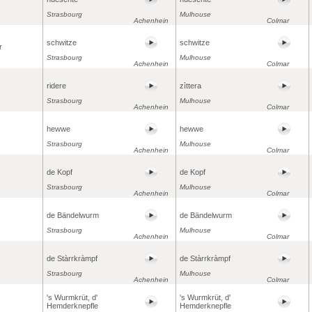
Strasbourg
Mulhouse
Achenhein
Colmar
schwitze
schwitze
r
Strasbourg
Mulhouse
Achenhein
Colmar
ridere
zìttera
Strasbourg
Mulhouse
Achenhein
Colmar
hewwe
hewwe
Strasbourg
Mulhouse
Achenhein
Colmar
de Kopf
de Kopf
Strasbourg
Mulhouse
Achenhein
Colmar
de Bändelwurm
de Bändelwurm
Strasbourg
Mulhouse
Achenhein
Colmar
de Stàrrkràmpf
de Stàrrkràmpf
Strasbourg
Mulhouse
Achenhein
Colmar
's Wurmkrüt, d'
's Wurmkrüt, d'
Hemderknepfle
Hemderknepfle