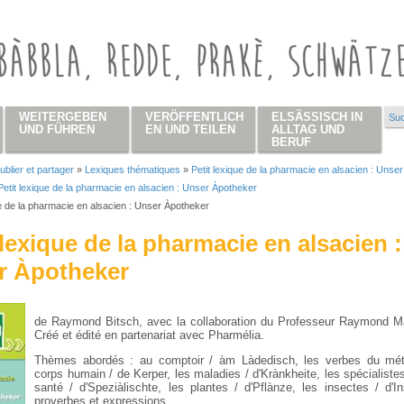
WEITERGEBEN
VERÖFFENTLICH
ELSÄSSISCH IN
Suc
Su
UND FÜHREN
EN UND TEILEN
ALLTAG UND
BERUF
ublier et partager
»
Lexiques thématiques
»
Petit lexique de la pharmacie en alsacien : Unser
 hier
Petit lexique de la pharmacie en alsacien : Unser Àpotheker
ue de la pharmacie en alsacien : Unser Àpotheker
 lexique de la pharmacie en alsacien :
r Àpotheker
de Raymond Bitsch, avec la collaboration du Professeur Raymond M
Créé et édité en partenariat avec Pharmélia.
Thèmes abordés : au comptoir / àm Làdedisch, les verbes du méti
corps humain / de Kerper, les maladies / d'Krànkheite, les spécialiste
santé / d'Speziàlischte, les plantes / d'Pflànze, les insectes / d'In
proverbes et expressions.