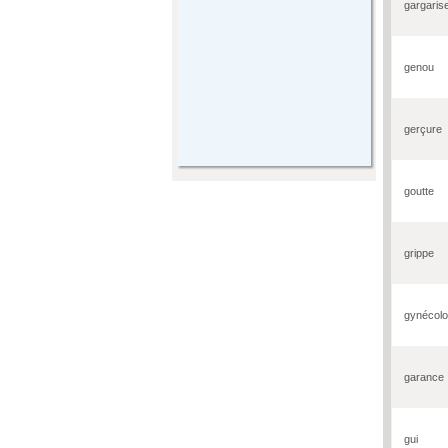
gargaris
genou
gerçure
goutte
grippe
gynécol
garance
gui