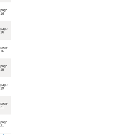
page
16
page
16
page
16
page
19
page
19
page
21
page
21