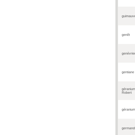
guimauv
genêt
genévrie
gentiane
géranium
Robert
géranium
germand