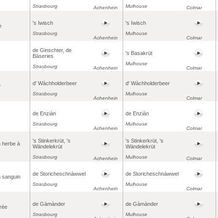
Strasbourg
Mulhouse
Achenhein
Colmar
's Iwisch
's Iwisch
e
Strasbourg
Mulhouse
Achenhein
Colmar
de Ginschter, de
's Basakrüt
Bäseries
Mulhouse
Strasbourg
Achenhein
Colmar
d' Wàchholderbeer
d' Wàchholderbeer
r
Strasbourg
Mulhouse
Achenhein
Colmar
de Enziàn
de Enziàn
Strasbourg
Mulhouse
Achenhein
Colmar
's Stinkerkrüt, 's
's Stinkerkrüt, 's
 herbe à
Wändelekrüt
Wändelekrüt
Strasbourg
Mulhouse
Achenhein
Colmar
de Storicheschnàwwel
de Storicheschnàwwel
 sanguin
Strasbourg
Mulhouse
Achenhein
Colmar
de Gàmànder
de Gàmànder
rée
Strasbourg
Mulhouse