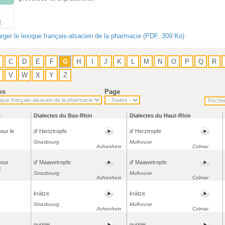
rger le lexique français-alsacien de la pharmacie (PDF, 309 Ko)
C
D
E
F
G
H
I
J
K
L
M
N
O
P
Q
R
V
W
X
Y
Z
es
Page
s
Dialectes du Bas-Rhin
Dialectes du Haut-Rhin
our le
d' Hertztropfe
d' Herztropfe
Strasbourg
Mulhouse
Achenhein
Colmar
pour
d' Maawetropfe
d' Maawetropfe
c
Strasbourg
Mulhouse
Achenhein
Colmar
kràtze
kràtze
Strasbourg
Mulhouse
Achenhein
Colmar
gurigle
gurigle