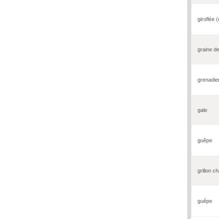
giroflée (
graine de
grenadie
gale
guêpe
grillon c
guêpe