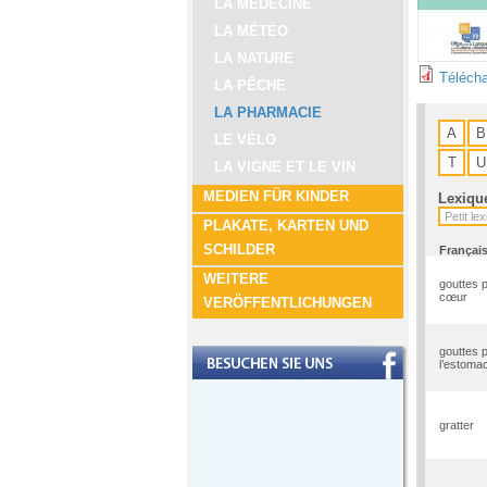
LA MÉDECINE
LA MÉTÉO
LA NATURE
Télécha
LA PÊCHE
LA PHARMACIE
A
B
LE VÉLO
T
U
LA VIGNE ET LE VIN
MEDIEN FÜR KINDER
Lexiqu
PLAKATE, KARTEN UND
SCHILDER
Françai
WEITERE
gouttes p
cœur
VERÖFFENTLICHUNGEN
gouttes 
l’estoma
gratter