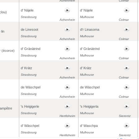
Achenhein
Colmar
d' Näjele
d' Näjele
clou)
Strasbourg
Mulhouse
Achenhein
Colmar
de Linesoot
d'r Linasoma
 lin
Strasbourg
Mulhouse
Achenhein
Colmar
d' Grànàtrind
d' Grànàtrind
r (écorce)
Strasbourg
Mulhouse
Achenhein
Colmar
d' Krätz
d' Krätz
Strasbourg
Mulhouse
Achenhein
Colmar
de Wäschpel
de Wäschpel
Strasbourg
Mulhouse
Achenhein
Colmar
's Heigigerle
's Heigigerla
hampêtre
Strasbourg
Mulhouse
Herrlisheim
Sierentz
d' Wäschpel
d' Waschpa
Strasbourg
Mulhouse
Herrlisheim
Sierentz