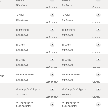
er
Strasbourg
Mulhouse
Achenhein
Colmar
's Knej
's Knej
Strasbourg
Mulhouse
Achenhein
Colmar
d' Schrund
d' Schrund
Strasbourg
Mulhouse
Achenhein
Colmar
d' Gicht
d' Gicht
Strasbourg
Mulhouse
Achenhein
Colmar
d' Gripp
d' Gripp
Strasbourg
Mulhouse
Achenhein
Colmar
de Frauedokter
de Frauedokter
ogue
Strasbourg
Mulhouse
Achenhein
Colmar
d' Kràpp, 's Kràpprot
d' Kràpp, 's Kràpprot
Strasbourg
Mulhouse
Achenhein
Colmar
's Hexekrüt, 's
's Hexekrüt, 's
Geissefüeter
Geissefüeter