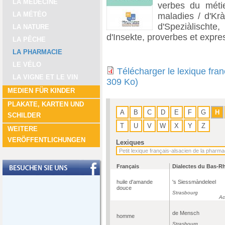
LA MÉDECINE
verbes du métie
LA MÉTÉO
maladies / d'Krà
d'Speziàlischte,
LA NATURE
d'Insekte, proverbes et expre
LA PÊCHE
LA PHARMACIE
LE VÉLO
Télécharger le lexique fra
LA VIGNE ET LE VIN
309 Ko)
MEDIEN FÜR KINDER
PLAKATE, KARTEN UND
A
B
C
D
E
F
G
H
SCHILDER
T
U
V
W
X
Y
Z
WEITERE
VERÖFFENTLICHUNGEN
Lexiques
Français
Dialectes du Bas-R
huile d'amande
's Siessmàndeleel
douce
Strasbourg
Ac
de Mensch
homme
Strasbourg