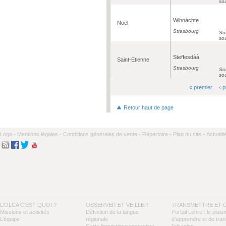
so
Wihnàchte
Noël
Strasbourg
Sou
so
Steffesdàà
Saint-Etienne
Strasbourg
Sou
so
« premier
‹ 
Pages
Retour haut de page
Logo -
Mentions légales -
Conditions générales de vente -
Répertoire -
Plan du site -
Actualit
L'OLCA C'EST QUOI ?
OBSERVER ET VEILLER
TRANSMETTRE ET 
Missions et activités
Définition de la langue
Portail Lehre : le plaisi
L’équipe
régionale
d’apprendre et de tra
Carte linguistique interactive
l’alsacien