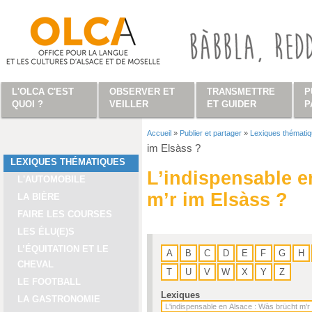
Aller au contenu principal
L'OLCA C'EST
OBSERVER ET
TRANSMETTRE
P
QUOI ?
VEILLER
ET GUIDER
P
Accueil
»
Publier et partager
»
Lexiques thémati
Vous êtes ici
im Elsàss ?
LEXIQUES THÉMATIQUES
L’indispensable e
L'AUTOMOBILE
m’r im Elsàss ?
LA BIÈRE
FAIRE LES COURSES
LES ÉLU(E)S
L’ÉQUITATION ET LE
A
B
C
D
E
F
G
H
CHEVAL
T
U
V
W
X
Y
Z
LE FOOTBALL
Lexiques
LA GASTRONOMIE