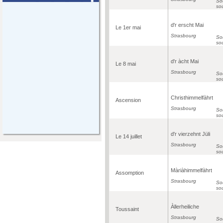
Sou
so
d'r erscht Mai
Le 1er mai
Strasbourg
Sou
so
d'r àcht Mai
Le 8 mai
Strasbourg
Sou
so
Christhimmelfàhrt
Ascension
Strasbourg
Sou
so
d'r vierzehnt Jüli
Le 14 juillet
Strasbourg
Sou
so
Màriàhimmelfàhrt
Assomption
Strasbourg
Sou
so
Àllerheiliche
Toussaint
Strasbourg
Sou