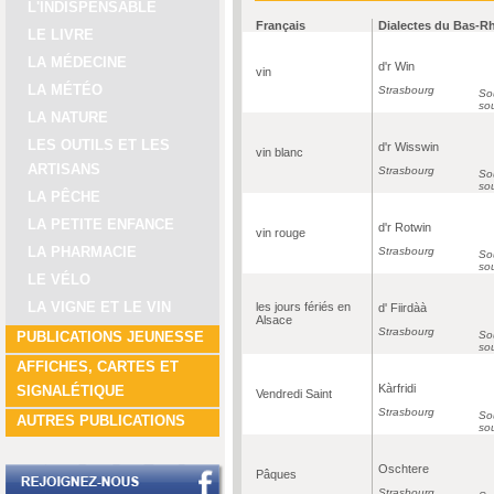
L'INDISPENSABLE
Français
Dialectes du Bas-R
LE LIVRE
LA MÉDECINE
d'r Win
vin
LA MÉTÉO
Strasbourg
Sou
so
LA NATURE
LES OUTILS ET LES
d'r Wisswin
vin blanc
ARTISANS
Strasbourg
Sou
so
LA PÊCHE
LA PETITE ENFANCE
d'r Rotwin
vin rouge
LA PHARMACIE
Strasbourg
Sou
so
LE VÉLO
LA VIGNE ET LE VIN
les jours fériés en
d' Fiirdàà
Alsace
Strasbourg
Sou
PUBLICATIONS JEUNESSE
so
AFFICHES, CARTES ET
Kàrfridi
SIGNALÉTIQUE
Vendredi Saint
Strasbourg
Sou
AUTRES PUBLICATIONS
so
Oschtere
Pâques
Strasbourg