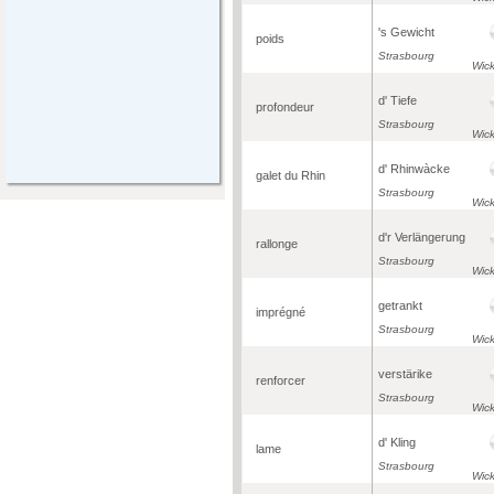
's Gewicht
poids
Strasbourg
Wic
d' Tiefe
profondeur
Strasbourg
Wic
d' Rhinwàcke
galet du Rhin
Strasbourg
Wic
d'r Verlängerung
rallonge
Strasbourg
Wic
getrankt
imprégné
Strasbourg
Wic
verstärike
renforcer
Strasbourg
Wic
d' Kling
lame
Strasbourg
Wic