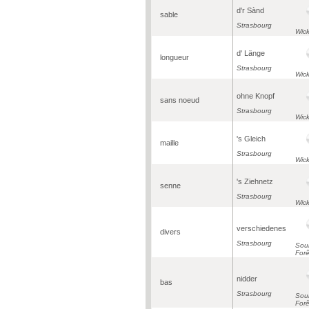
d'r Sànd
sable
Strasbourg
Wic
d' Länge
longueur
Strasbourg
Wic
ohne Knopf
sans noeud
Strasbourg
Wic
's Gleich
maille
Strasbourg
Wic
's Ziehnetz
senne
Strasbourg
Wic
verschiedenes
divers
Strasbourg
Soul
Forê
nidder
bas
Strasbourg
Soul
Forê