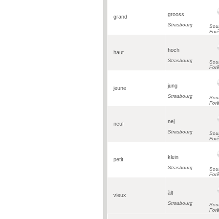
grooss
grand
Strasbourg
Soul
Forê
hoch
haut
Strasbourg
Soul
Forê
jung
jeune
Strasbourg
Soul
Forê
nej
neuf
Strasbourg
Soul
Forê
klein
petit
Strasbourg
Soul
Forê
àlt
vieux
Strasbourg
Soul
Forê