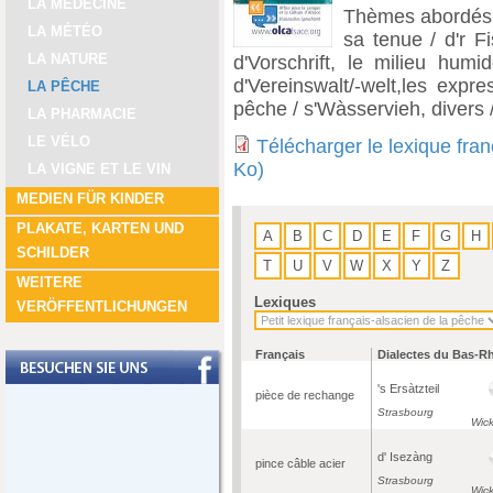
LA MÉDECINE
Thèmes abordés : 
LA MÉTÉO
sa tenue / d'r Fi
LA NATURE
d'Vorschrift, le milieu humi
d'Vereinswalt/-welt,les expr
LA PÊCHE
pêche / s'Wàsservieh, divers
LA PHARMACIE
LE VÉLO
Télécharger le lexique fra
Ko)
LA VIGNE ET LE VIN
MEDIEN FÜR KINDER
PLAKATE, KARTEN UND
A
B
C
D
E
F
G
H
SCHILDER
T
U
V
W
X
Y
Z
WEITERE
Lexiques
VERÖFFENTLICHUNGEN
Français
Dialectes du Bas-R
's Ersàtzteil
pièce de rechange
Strasbourg
Wic
d' Isezàng
pince câble acier
Strasbourg
Wic