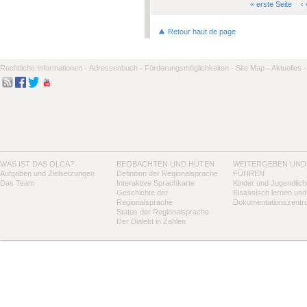
« erste Seite
‹
Seiten
Retour haut de page
Rechtliche Informationen -
Adressenbuch -
Förderungsmöglichkeiten -
Site Map -
Aktuelles -
WAS IST DAS OLCA?
BEOBACHTEN UND HÜTEN
WEITERGEBEN UND
Aufgaben und Zielsetzungen
Definition der Regionalsprache
FÜHREN
Das Team
Interaktive Sprachkarte
Kinder und Jugendlich
Geschichte der
Elsässisch lernen und
Regionalsprache
Dokumentationszentr
Status der Regionalsprache
Der Dialekt in Zahlen