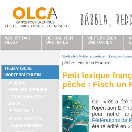
Direkt zum Inhalt
WAS IST DAS
BEOBACHTEN
WEITERGEBEN
V
OLCA?
UND HÜTEN
UND FÜHREN
E
Startseite
»
Publier et partager
»
Lexiques théma
Sie sind hier
pêche : Fisch un Fischer
THEMATISCHE
Petit lexique fran
WÖRTERBÜCHLEIN
LA BIÈRE
pêche : Fisch un 
FAIRE LES COURSES
L’ÉQUITATION ET LE
Ce livret a été
CHEVAL
l'opération E Fri
LE FOOTBALL
pour notre lan
LA GASTRONOMIE
Fédérations de 
été ré-édité en 2
L’INDISPENSABLE