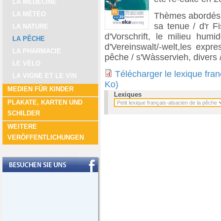
LA MÉDECINE
LA MÉTÉO
Thèmes abordés : 
sa tenue / d'r Fi
LA NATURE
d'Vorschrift, le milieu humi
LA PÊCHE
d'Vereinswalt/-welt,les expr
LA PHARMACIE
pêche / s'Wàsservieh, divers
LE VÉLO
Télécharger le lexique fra
LA VIGNE ET LE VIN
Ko)
MEDIEN FÜR KINDER
Lexiques
PLAKATE, KARTEN UND
SCHILDER
WEITERE
VERÖFFENTLICHUNGEN