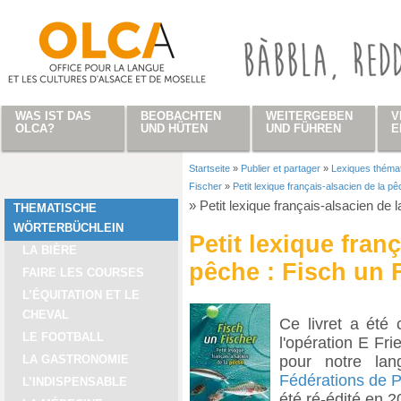
Direkt zum Inhalt
WAS IST DAS
BEOBACHTEN
WEITERGEBEN
V
OLCA?
UND HÜTEN
UND FÜHREN
E
Startseite
»
Publier et partager
»
Lexiques théma
Sie sind hier
Fischer
»
Petit lexique français-alsacien de la p
»
Petit lexique français-alsacien de 
THEMATISCHE
WÖRTERBÜCHLEIN
Petit lexique fran
LA BIÈRE
pêche : Fisch un 
FAIRE LES COURSES
L’ÉQUITATION ET LE
CHEVAL
Ce livret a été
LE FOOTBALL
l'opération E Fri
pour notre lan
LA GASTRONOMIE
Fédérations de 
L’INDISPENSABLE
été ré-édité en 2