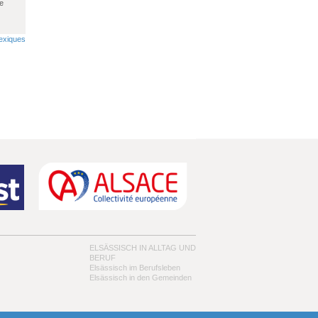
e
lexiques
ELSÄSSISCH IN ALLTAG UND
BERUF
Elsässisch im Berufsleben
Elsässisch in den Gemeinden