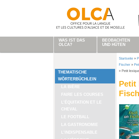
Direkt zum Inhalt
WAS IST DAS
BEOBACHTEN
OLCA?
UND HÜTEN
Startseite
»
P
Sie sind
Fischer
»
Pet
»
Petit lexiq
THEMATISCHE
WÖRTERBÜCHLEIN
Petit
LA BIÈRE
Fisch
FAIRE LES COURSES
L’ÉQUITATION ET LE
CHEVAL
LE FOOTBALL
LA GASTRONOMIE
L’INDISPENSABLE