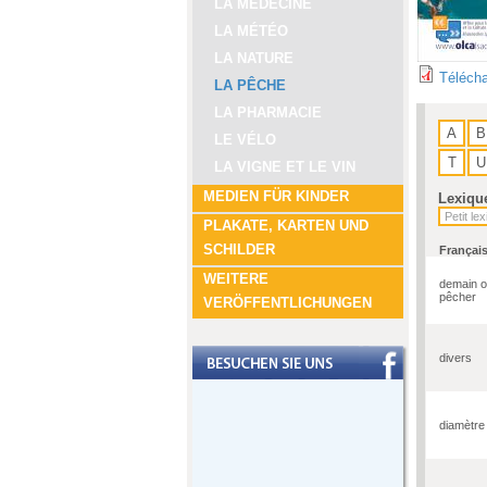
LA MÉDECINE
LA MÉTÉO
LA NATURE
Télécha
LA PÊCHE
LA PHARMACIE
A
B
LE VÉLO
T
U
LA VIGNE ET LE VIN
MEDIEN FÜR KINDER
Lexiqu
PLAKATE, KARTEN UND
SCHILDER
Françai
WEITERE
demain o
pêcher
VERÖFFENTLICHUNGEN
divers
diamètre