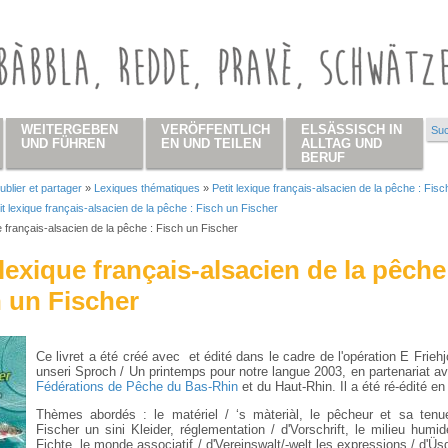
WEITERGEBEN
VERÖFFENTLICH
ELSÄSSISCH IN
Suc
Su
UND FÜHREN
EN UND TEILEN
ALLTAG UND
BERUF
ublier et partager
»
Lexiques thématiques
»
Petit lexique français-alsacien de la pêche : Fisc
 hier
it lexique français-alsacien de la pêche : Fisch un Fischer
ue français-alsacien de la pêche : Fisch un Fischer
 lexique français-alsacien de la pêche
 un Fischer
Ce livret a été créé avec et édité dans le cadre de l'opération E Friehj
unseri Sproch / Un printemps pour notre langue 2003, en partenariat av
Fédérations de Pêche du Bas-Rhin
et du Haut-Rhin. Il a été ré-édité en
Thèmes abordés : le matériel / ‘s màteriàl, le pêcheur et sa tenue
Fischer un sini Kleider, réglementation / d'Vorschrift, le milieu humi
Fichte, le monde associatif / d'Vereinswalt/-welt,les expressions / d'Üs