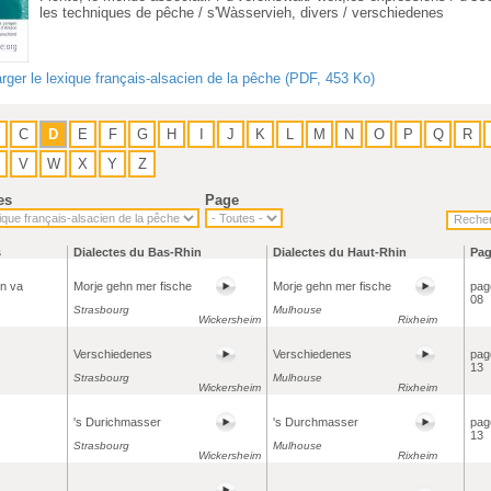
les techniques de pêche / s'Wàsservieh, divers / verschiedenes
rger le lexique français-alsacien de la pêche (PDF, 453 Ko)
C
D
E
F
G
H
I
J
K
L
M
N
O
P
Q
R
V
W
X
Y
Z
es
Page
s
Dialectes du Bas-Rhin
Dialectes du Haut-Rhin
Pa
n va
Morje gehn mer fische
Morje gehn mer fische
pag
08
Strasbourg
Mulhouse
Wickersheim
Rixheim
Verschiedenes
Verschiedenes
pag
13
Strasbourg
Mulhouse
Wickersheim
Rixheim
's Durichmasser
's Durchmasser
pag
13
Strasbourg
Mulhouse
Wickersheim
Rixheim