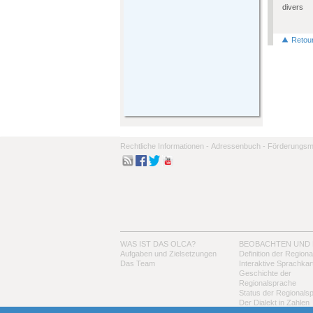
divers
Retou
Rechtliche Informationen -
Adressenbuch -
Förderungsmo
WAS IST DAS OLCA?
BEOBACHTEN UND
Aufgaben und Zielsetzungen
Definition der Region
Das Team
Interaktive Sprachkar
Geschichte der
Regionalsprache
Status der Regionals
Der Dialekt in Zahlen