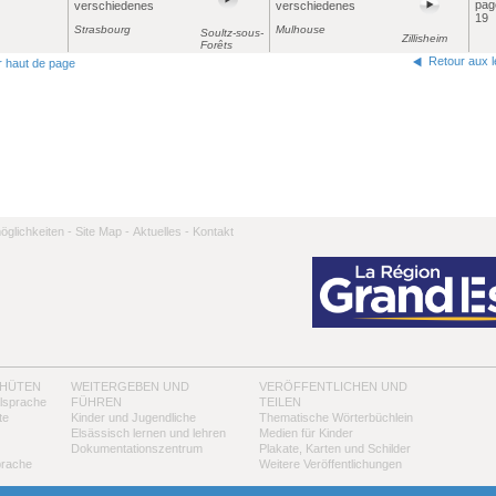
pag
verschiedenes
verschiedenes
19
Strasbourg
Mulhouse
Soultz-sous-
Zillisheim
Forêts
Retour aux 
r haut de page
̈glichkeiten -
Site Map -
Aktuelles -
Kontakt
 HÜTEN
WEITERGEBEN UND
VERÖFFENTLICHEN UND
alsprache
FÜHREN
TEILEN
te
Kinder und Jugendliche
Thematische Wörterbüchlein
Elsässisch lernen und lehren
Medien für Kinder
Dokumentationszentrum
Plakate, Karten und Schilder
prache
Weitere Veröffentlichungen