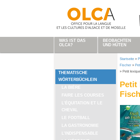
Direkt zum Inhalt
WAS IST DAS
BEOBACHTEN
OLCA?
UND HÜTEN
Startseite
»
P
Sie sind
Fischer
»
Pet
»
Petit lexiq
THEMATISCHE
WÖRTERBÜCHLEIN
Petit
LA BIÈRE
Fisch
FAIRE LES COURSES
L’ÉQUITATION ET LE
CHEVAL
LE FOOTBALL
LA GASTRONOMIE
L’INDISPENSABLE