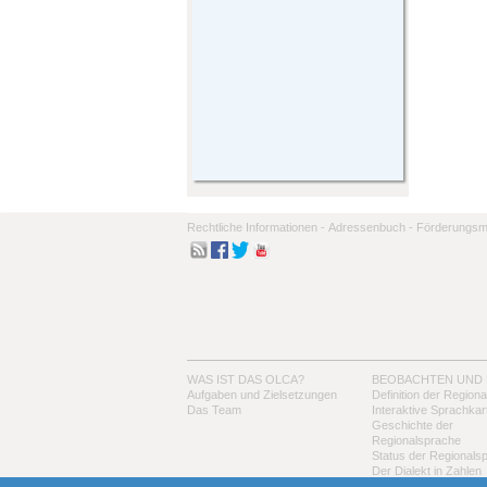
Rechtliche Informationen -
Adressenbuch -
Förderungsmo
WAS IST DAS OLCA?
BEOBACHTEN UND
Aufgaben und Zielsetzungen
Definition der Region
Das Team
Interaktive Sprachkar
Geschichte der
Regionalsprache
Status der Regionals
Der Dialekt in Zahlen