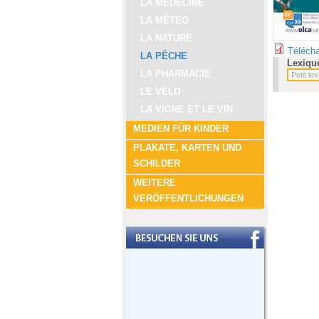
LA MÉDECINE
LA MÉTÉO
LA NATURE
Télécha
LA PÊCHE
Lexiqu
LA PHARMACIE
LE VÉLO
LA VIGNE ET LE VIN
MEDIEN FÜR KINDER
PLAKATE, KARTEN UND
SCHILDER
WEITERE
VERÖFFENTLICHUNGEN