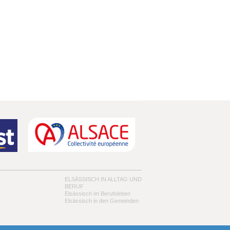
ELSÄSSISCH IN ALLTAG UND
BERUF
Elsässisch im Berufsleben
Elsässisch in den Gemeinden