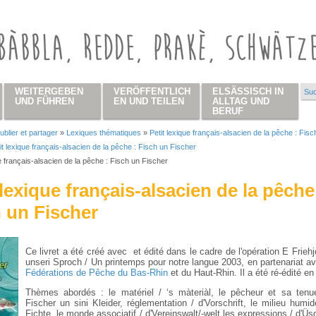
WEITERGEBEN
VERÖFFENTLICH
ELSÄSSISCH IN
Suc
Su
UND FÜHREN
EN UND TEILEN
ALLTAG UND
BERUF
ublier et partager
»
Lexiques thématiques
»
Petit lexique français-alsacien de la pêche : Fisc
 hier
it lexique français-alsacien de la pêche : Fisch un Fischer
ue français-alsacien de la pêche : Fisch un Fischer
 lexique français-alsacien de la pêche
 un Fischer
Ce livret a été créé avec et édité dans le cadre de l'opération E Friehj
unseri Sproch / Un printemps pour notre langue 2003, en partenariat av
Fédérations de Pêche du Bas-Rhin
et du Haut-Rhin. Il a été ré-édité en
Thèmes abordés : le matériel / ‘s màteriàl, le pêcheur et sa tenue
Fischer un sini Kleider, réglementation / d'Vorschrift, le milieu humi
Fichte, le monde associatif / d'Vereinswalt/-welt,les expressions / d'Üs