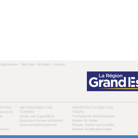
̈glichkeiten -
Site Map -
Aktuelles -
Kontakt
 HÜTEN
WEITERGEBEN UND
VERÖFFENTLICHEN UND
alsprache
FÜHREN
TEILEN
te
Kinder und Jugendliche
Thematische Wörterbüchlein
Elsässisch lernen und lehren
Medien für Kinder
Dokumentationszentrum
Plakate, Karten und Schilder
prache
Weitere Veröffentlichungen