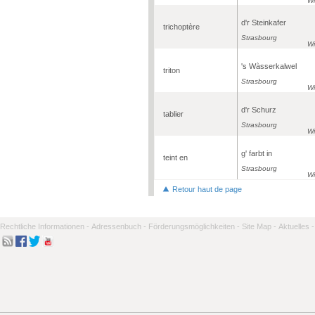
Wi
d'r Steinkafer
trichoptère
Strasbourg
Wi
's Wàsserkalwel
triton
Strasbourg
Wi
d'r Schurz
tablier
Strasbourg
Wi
g' farbt in
teint en
Strasbourg
Wi
Retour haut de page
Rechtliche Informationen -
Adressenbuch -
Förderungsmöglichkeiten -
Site Map -
Aktuelles -