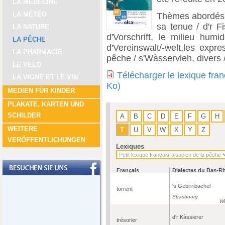
LA MÉDECINE
LA MÉTÉO
Thèmes abordés : 
sa tenue / d'r Fi
LA NATURE
d'Vorschrift, le milieu humi
LA PÊCHE
d'Vereinswalt/-welt,les expr
LA PHARMACIE
pêche / s'Wàsservieh, divers
LE VÉLO
Télécharger le lexique fra
LA VIGNE ET LE VIN
Ko)
MEDIEN FÜR KINDER
PLAKATE, KARTEN UND
SCHILDER
A
B
C
D
E
F
G
H
WEITERE
T
U
V
W
X
Y
Z
VERÖFFENTLICHUNGEN
Lexiques
Français
Dialectes du Bas-R
's Gebirribachel
torrent
Strasbourg
Wi
d'r Kàssierer
trésorier