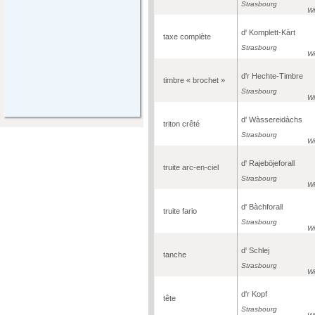
Strasbourg
Wi
d' Komplett-Kàrt
taxe complète
Strasbourg
Wi
d'r Hechte-Timbre
timbre « brochet »
Strasbourg
Wi
d' Wàssereidàchs
triton crêté
Strasbourg
Wi
d' Rajeböjeforall
truite arc-en-ciel
Strasbourg
Wi
d' Bàchforall
truite fario
Strasbourg
Wi
d' Schlej
tanche
Strasbourg
Wi
d'r Kopf
tête
Strasbourg