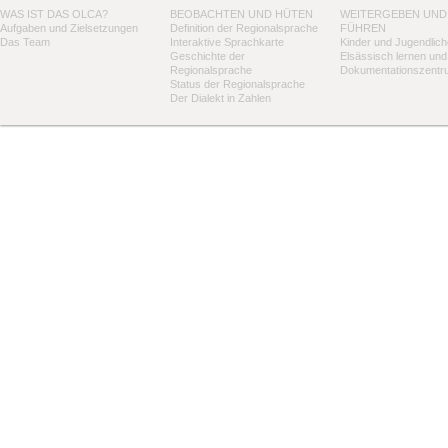
WAS IST DAS OLCA?
BEOBACHTEN UND HÜTEN
WEITERGEBEN UND
Aufgaben und Zielsetzungen
Definition der Regionalsprache
FÜHREN
Das Team
Interaktive Sprachkarte
Kinder und Jugendlich
Geschichte der
Elsässisch lernen und
Regionalsprache
Dokumentationszentr
Status der Regionalsprache
Der Dialekt in Zahlen