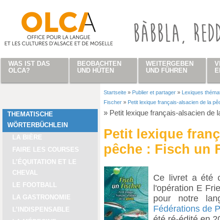
Direkt zum Inhalt
WAS IST DAS
BEOBACHTEN
WEITERGEBEN
V
OLCA?
UND HÜTEN
UND FÜHREN
E
Startseite
»
Publier et partager
»
Lexiques théma
Sie sind hier
Fischer
»
Petit lexique français-alsacien de la p
»
Petit lexique français-alsacien de 
THEMATISCHE
WÖRTERBÜCHLEIN
Petit lexique fran
LA BIÈRE
pêche : Fisch un 
FAIRE LES COURSES
L’ÉQUITATION ET LE
CHEVAL
Ce livret a été
LE FOOTBALL
l'opération E Fri
pour notre lan
LA GASTRONOMIE
Fédérations de 
L’INDISPENSABLE
été ré-édité en 2