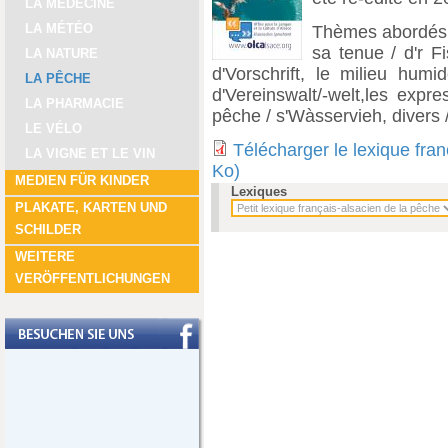
LA MÉDECINE
LA MÉTÉO
Thèmes abordés : 
sa tenue / d'r Fi
LA NATURE
d'Vorschrift, le milieu humi
LA PÊCHE
d'Vereinswalt/-welt,les expr
LA PHARMACIE
pêche / s'Wàsservieh, divers
LE VÉLO
Télécharger le lexique fra
LA VIGNE ET LE VIN
Ko)
MEDIEN FÜR KINDER
Lexiques
PLAKATE, KARTEN UND
SCHILDER
WEITERE
VERÖFFENTLICHUNGEN