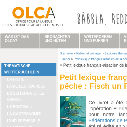
Direkt zum Inhalt
WAS IST DAS
BEOBACHTEN
WEITERGEBEN
V
OLCA?
UND HÜTEN
UND FÜHREN
E
Startseite
»
Publier et partager
»
Lexiques théma
Sie sind hier
Fischer
»
Petit lexique français-alsacien de la p
»
Petit lexique français-alsacien de 
THEMATISCHE
WÖRTERBÜCHLEIN
Petit lexique fran
LA BIÈRE
pêche : Fisch un 
FAIRE LES COURSES
L’ÉQUITATION ET LE
CHEVAL
Ce livret a été
LE FOOTBALL
l'opération E Fri
pour notre lan
LA GASTRONOMIE
Fédérations de 
L’INDISPENSABLE
été ré-édité en 2