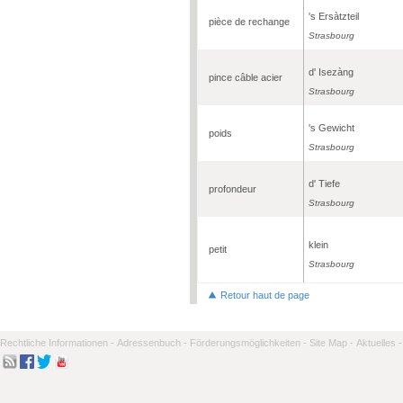
's Ersàtzteil
pièce de rechange
Strasbourg
d' Isezàng
pince câble acier
Strasbourg
's Gewicht
poids
Strasbourg
d' Tiefe
profondeur
Strasbourg
klein
petit
Strasbourg
Retour haut de page
Rechtliche Informationen -
Adressenbuch -
Förderungsmöglichkeiten -
Site Map -
Aktuelles -