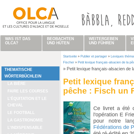
Direkt zum Inhalt
WAS IST DAS
BEOBACHTEN
WEITERGEBEN
V
OLCA?
UND HÜTEN
UND FÜHREN
E
Startseite
»
Publier et partager
»
Lexiques théma
Sie sind hier
Fischer
»
Petit lexique français-alsacien de la p
»
Petit lexique français-alsacien de 
THEMATISCHE
WÖRTERBÜCHLEIN
Petit lexique fran
LA BIÈRE
pêche : Fisch un 
FAIRE LES COURSES
L’ÉQUITATION ET LE
CHEVAL
Ce livret a été
LE FOOTBALL
l'opération E Fri
pour notre lan
LA GASTRONOMIE
Fédérations de 
L’INDISPENSABLE
été ré-édité en 2