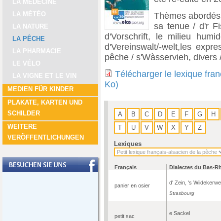
LA MÉDECINE
LA MÉTÉO
Thèmes abordés : 
sa tenue / d'r Fi
LA NATURE
d'Vorschrift, le milieu humi
LA PÊCHE
d'Vereinswalt/-welt,les expr
LA PHARMACIE
pêche / s'Wàsservieh, divers
LE VÉLO
Télécharger le lexique fra
LA VIGNE ET LE VIN
Ko)
MEDIEN FÜR KINDER
PLAKATE, KARTEN UND
SCHILDER
A
B
C
D
E
F
G
H
WEITERE
T
U
V
W
X
Y
Z
VERÖFFENTLICHUNGEN
Lexiques
Français
Dialectes du Bas-R
d' Zein, 's Wiidekerwe
panier en osier
Strasbourg
e Sackel
petit sac