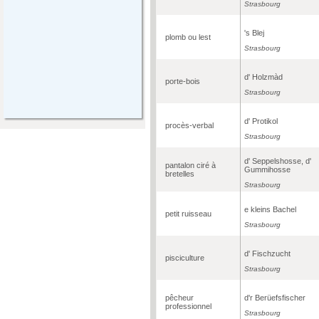
Strasbourg
's Blej
plomb ou lest
Strasbourg
d' Holzmàd
porte-bois
Strasbourg
d' Protikol
procès-verbal
Strasbourg
d' Seppelshosse, d'
pantalon ciré à
Gummihosse
bretelles
Strasbourg
e kleins Bachel
petit ruisseau
Strasbourg
d' Fischzucht
pisciculture
Strasbourg
pêcheur
d'r Berüefsfischer
professionnel
Strasbourg