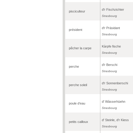
d'r Fischzichter
pisciculteur
Strasbourg
d'r Präsidant
président
Strasbourg
Kàrpfe fische
pêcher la carpe
Strasbourg
d'r Berschi
perche
Strasbourg
d'r Sonnenberschi
perche soleil
Strasbourg
d' Wàsserhüehn
poule d’eau
Strasbourg
d' Steinle, d'r Kiess
petits cailloux
Strasbourg