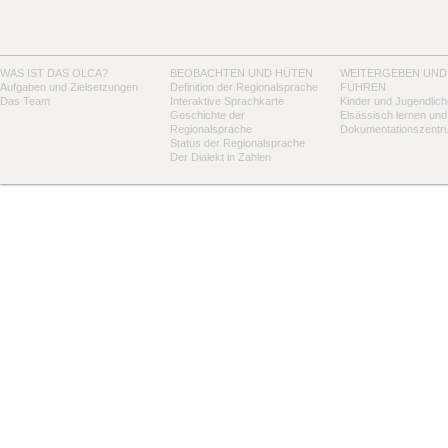
WAS IST DAS OLCA?
BEOBACHTEN UND HÜTEN
WEITERGEBEN UND
Aufgaben und Zielsetzungen
Definition der Regionalsprache
FÜHREN
Das Team
Interaktive Sprachkarte
Kinder und Jugendlich
Geschichte der
Elsässisch lernen und
Regionalsprache
Dokumentationszentr
Status der Regionalsprache
Der Dialekt in Zahlen