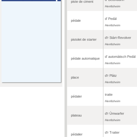
piste de ciment
Herrlisheim
d' Pedàl
pédale
Herrlisheim
d'r Stàrt-Revolver
pistolet de starter
Herrlisheim
d' automàtisch Pedàl
pédale automatique
Herrlisheim
d'r Plàtz
place
Herrlisheim
tratte
pédaler
Herrlisheim
d'r Ùmwarfer
plateau
Herrlisheim
d'r Tratter
pédalier