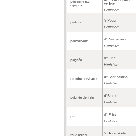
poursuite par
verfolje
équipes
Herrlisheim
's Podium
podium
Herrlisheim
d'r Nochkùmmer
poursuivant
Herrlisheim
d'r Grìff
poignée
Herrlisheim
d'r Kehr namme
prendre un virage
Herrlisheim
d' Brams
poignée de frein
Herrlisheim
d'r Priss
prix
Herrlisheim
's Hìnter-Radel
roue arrière