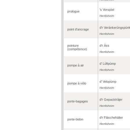
's Vorspìel
prologue
Herrlisheim
d'r Verànkerùngspùnk
point d'ancrage
Herrlisheim
pointure
d'r Àss
(compétence)
Herrlisheim
d' Lùftpùmp
pompe à air
Herrlisheim
d' Velopùmp
pompe à vélo
Herrlisheim
d'r Gepacktràjer
porte-bagages
Herrlisheim
d'r Flàschehälter
porte-bidon
Herrlisheim