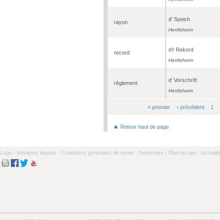
d' Speich
rayon
Herrlisheim
d'r Rekord
record
Herrlisheim
d' Vorschrìft
règlement
Herrlisheim
« premier
‹ précédent
1
Pages
Retour haut de page
Logo -
Mentions légales -
Conditions générales de vente -
Répertoire -
Plan du site -
Actualit