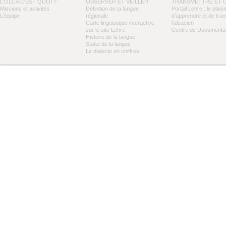
L'OLCA C'EST QUOI ?
OBSERVER ET VEILLER
TRANSMETTRE ET 
Missions et activités
Définition de la langue
Portail Lehre : le plaisi
L’équipe
régionale
d’apprendre et de tra
Carte linguistique interactive
l’alsacien
sur le site Lehre
Centre de Documentat
Histoire de la langue
Statut de la langue
Le dialecte en chiffres