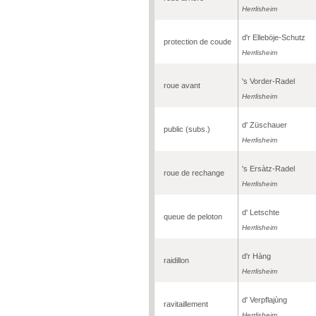
Herrlisheim
d'r Elleböje-Schutz
protection de coude
Herrlisheim
's Vorder-Radel
roue avant
Herrlisheim
d' Züschauer
public (subs.)
Herrlisheim
's Ersàtz-Radel
roue de rechange
Herrlisheim
d' Letschte
queue de peloton
Herrlisheim
d'r Hàng
raidillon
Herrlisheim
d' Verpflajùng
ravitaillement
Herrlisheim