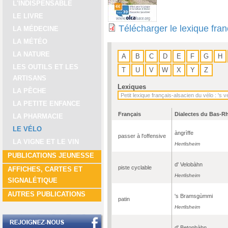
L'INDISPENSABLE
LE LIVRE
Télécharger le lexique fra
LA MÉDECINE
LA MÉTÉO
LA NATURE
A
B
C
D
E
F
G
H
LES OUTILS ET LES
T
U
V
W
X
Y
Z
ARTISANS
Lexiques
LA PÊCHE
LA PETITE ENFANCE
Français
Dialectes du Bas-R
LA PHARMACIE
LE VÉLO
àngrìffe
passer à l'offensive
LA VIGNE ET LE VIN
Herrlisheim
PUBLICATIONS JEUNESSE
d' Velobàhn
piste cyclable
AFFICHES, CARTES ET
Herrlisheim
SIGNALÉTIQUE
AUTRES PUBLICATIONS
's Bramsgùmmi
patin
Herrlisheim
d' Betonbàhn