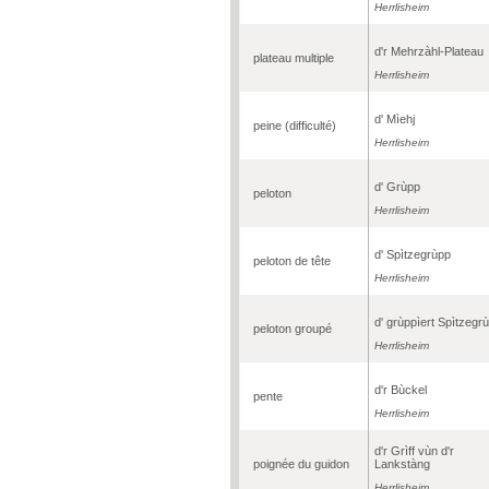
Herrlisheim
d'r Mehrzàhl-Plateau
plateau multiple
Herrlisheim
d' Mìehj
peine (difficulté)
Herrlisheim
d' Grùpp
peloton
Herrlisheim
d' Spìtzegrùpp
peloton de tête
Herrlisheim
d' grùppìert Spìtzegr
peloton groupé
Herrlisheim
d'r Bùckel
pente
Herrlisheim
d'r Grìff vùn d'r
poignée du guidon
Lankstàng
Herrlisheim