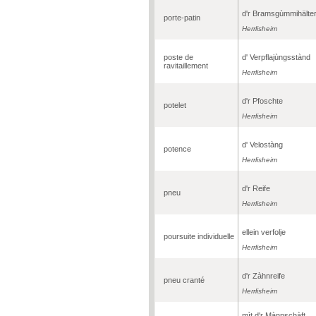
d'r Bramsgùmmihälte
porte-patin
Herrlisheim
poste de
d' Verpflajùngsstànd
ravitaillement
Herrlisheim
d'r Pfoschte
potelet
Herrlisheim
d' Velostàng
potence
Herrlisheim
d'r Reife
pneu
Herrlisheim
ellein verfolje
poursuite individuelle
Herrlisheim
d'r Zàhnreife
pneu cranté
Herrlisheim
mìt d'r Mànnschàft