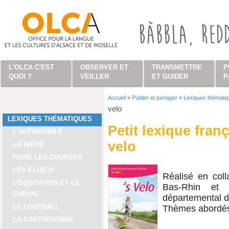
Aller au contenu principal
L'OLCA C'EST
OBSERVER ET
TRANSMETTRE
P
QUOI ?
VEILLER
ET GUIDER
P
Accueil
»
Publier et partager
»
Lexiques thémati
Vous êtes ici
velo
LEXIQUES THÉMATIQUES
Petit lexique franç
L'AUTOMOBILE
velo
LA BIÈRE
FAIRE LES COURSES
LES ÉLU(E)S
Réalisé en coll
L’ÉQUITATION ET LE
Bas-Rhin et 
CHEVAL
départemental d
LE FOOTBALL
Thèmes abordés 
LA GASTRONOMIE