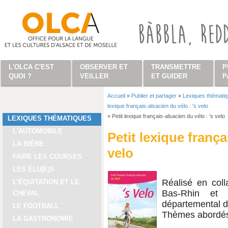
Aller au contenu principal
L'OLCA C'EST
OBSERVER ET
TRANSMETTRE
P
QUOI ?
VEILLER
ET GUIDER
P
Accueil
»
Publier et partager
»
Lexiques thémati
Vous êtes ici
lexique français-alsacien du vélo : 's velo
»
Petit lexique français-alsacien du vélo : 's velo
LEXIQUES THÉMATIQUES
L'AUTOMOBILE
Petit lexique frança
LA BIÈRE
velo
FAIRE LES COURSES
LES ÉLU(E)S
Réalisé en coll
L’ÉQUITATION ET LE
Bas-Rhin et 
CHEVAL
départemental d
LE FOOTBALL
Thèmes abordés 
LA GASTRONOMIE