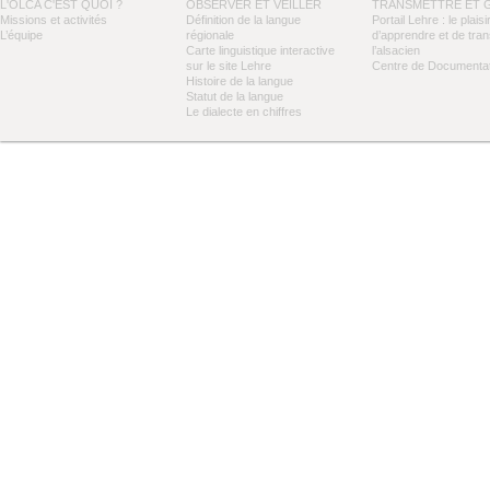
L'OLCA C'EST QUOI ?
OBSERVER ET VEILLER
TRANSMETTRE ET 
Missions et activités
Définition de la langue
Portail Lehre : le plaisi
L’équipe
régionale
d’apprendre et de tra
Carte linguistique interactive
l’alsacien
sur le site Lehre
Centre de Documentat
Histoire de la langue
Statut de la langue
Le dialecte en chiffres