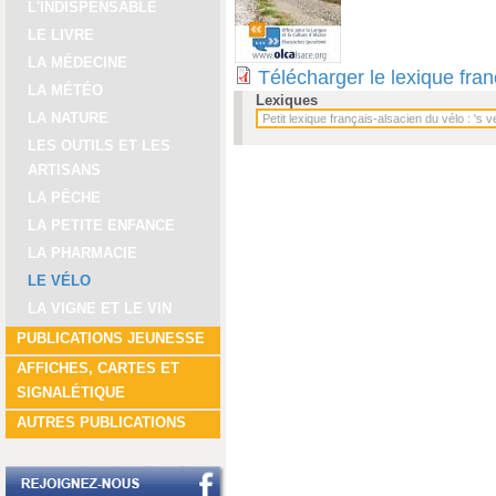
L'INDISPENSABLE
LE LIVRE
LA MÉDECINE
Télécharger le lexique fra
LA MÉTÉO
Lexiques
LA NATURE
LES OUTILS ET LES
ARTISANS
LA PÊCHE
LA PETITE ENFANCE
LA PHARMACIE
LE VÉLO
LA VIGNE ET LE VIN
PUBLICATIONS JEUNESSE
AFFICHES, CARTES ET
SIGNALÉTIQUE
AUTRES PUBLICATIONS