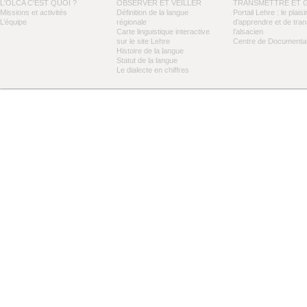
L'OLCA C'EST QUOI ?
OBSERVER ET VEILLER
TRANSMETTRE ET 
Missions et activités
Définition de la langue
Portail Lehre : le plaisi
L’équipe
régionale
d’apprendre et de tra
Carte linguistique interactive
l’alsacien
sur le site Lehre
Centre de Documentat
Histoire de la langue
Statut de la langue
Le dialecte en chiffres