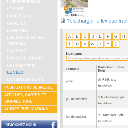
L'INDISPENSABLE
LE LIVRE
LA MÉDECINE
Télécharger le lexique fra
LA MÉTÉO
LA NATURE
A
B
C
D
E
F
G
H
LES OUTILS ET LES
ARTISANS
T
U
V
W
X
Y
Z
LA PÊCHE
Lexiques
LA PETITE ENFANCE
LA PHARMACIE
Dialectes du Bas-
Français
Rhin
LE VÉLO
LA VIGNE ET LE VIN
d'r Ràdkrànz
jante
Herrlisheim
PUBLICATIONS JEUNESSE
AFFICHES, CARTES ET
's Rìchterlàjer-Spìel
jeu de direction
SIGNALÉTIQUE
Herrlisheim
AUTRES PUBLICATIONS
's Tratterlàjer-Spìel
jeu de pédalier
Herrlisheim