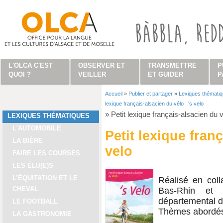
Aller au contenu principal
L'OLCA C'EST
OBSERVER ET
TRANSMETTRE
P
QUOI ?
VEILLER
ET GUIDER
P
Accueil
»
Publier et partager
»
Lexiques thémati
Vous êtes ici
lexique français-alsacien du vélo : 's velo
»
Petit lexique français-alsacien du v
LEXIQUES THÉMATIQUES
L'AUTOMOBILE
Petit lexique franç
LA BIÈRE
velo
FAIRE LES COURSES
LES ÉLU(E)S
L’ÉQUITATION ET LE
Réalisé en coll
CHEVAL
Bas-Rhin et 
départemental d
LE FOOTBALL
Thèmes abordés 
LA GASTRONOMIE