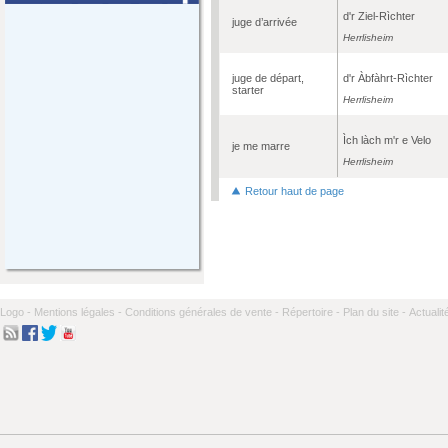
d'r Ziel-Rìchter
juge d’arrivée
Herrlisheim
juge de départ,
d'r Àbfàhrt-Rìchter
starter
Herrlisheim
Ìch làch m'r e Velo
je me marre
Herrlisheim
Retour haut de page
Logo -
Mentions légales -
Conditions générales de vente -
Répertoire -
Plan du site -
Actualit