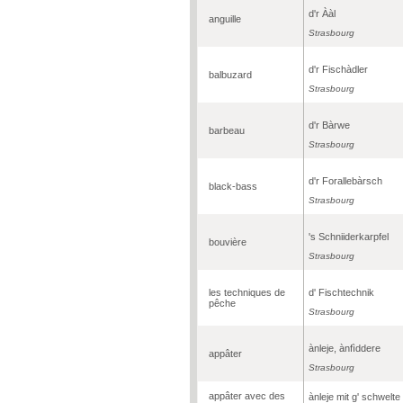
d'r Ààl
anguille
Strasbourg
d'r Fischàdler
balbuzard
Strasbourg
d'r Bàrwe
barbeau
Strasbourg
d'r Forallebàrsch
black-bass
Strasbourg
's Schniiderkarpfel
bouvière
Strasbourg
les techniques de
d' Fischtechnik
pêche
Strasbourg
ànleje, ànfìddere
appâter
Strasbourg
appâter avec des
ànleje mit g' schwelte