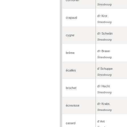
Strasbourg
d'r Krot
crapaud
Strasbourg
d'r Schwàn
cygne
Strasbourg
d'r Brase
brème
Strasbourg
d' Schuppe
écailles
Strasbourg
d'r Hecht
brochet
Strasbourg
d'r Krabs
écrevisse
Strasbourg
d' Ant
canard