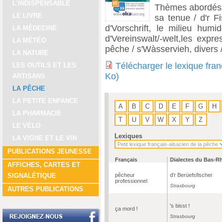
L'INDISPENSABLE
Thèmes abordés : 
LE LIVRE
sa tenue / d'r Fi
d'Vorschrift, le milieu humi
LA MÉDECINE
d'Vereinswalt/-welt,les expr
LA MÉTÉO
pêche / s'Wàsservieh, divers
LA NATURE
Télécharger le lexique fra
LES OUTILS ET LES
Ko)
ARTISANS
LA PÊCHE
LA PETITE ENFANCE
A
B
C
D
E
F
G
H
LA PHARMACIE
T
U
V
W
X
Y
Z
LE VÉLO
Lexiques
LA VIGNE ET LE VIN
PUBLICATIONS JEUNESSE
Français
Dialectes du Bas-R
AFFICHES, CARTES ET
pêcheur
d'r Berüefsfischer
SIGNALÉTIQUE
professionnel
Strasbourg
AUTRES PUBLICATIONS
's bisst !
ça mord !
Strasbourg