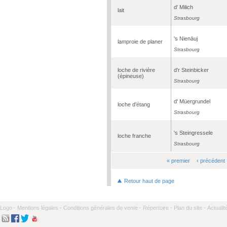
d' Milich
lait
Strasbourg
's Nienäuj
lamproie de planer
Strasbourg
loche de rivière
d'r Steinbicker
(épineuse)
Strasbourg
d' Müergrundel
loche d’étang
Strasbourg
's Steingressele
loche franche
Strasbourg
« premier
‹ précédent
Pages
Retour haut de page
Logo -
Mentions légales -
Conditions générales de vente -
Répertoire -
Plan du site -
Actualit