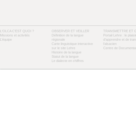
L'OLCA C'EST QUOI ?
OBSERVER ET VEILLER
TRANSMETTRE ET 
Missions et activités
Définition de la langue
Portail Lehre : le plaisi
L’équipe
régionale
d’apprendre et de tra
Carte linguistique interactive
l’alsacien
sur le site Lehre
Centre de Documentat
Histoire de la langue
Statut de la langue
Le dialecte en chiffres