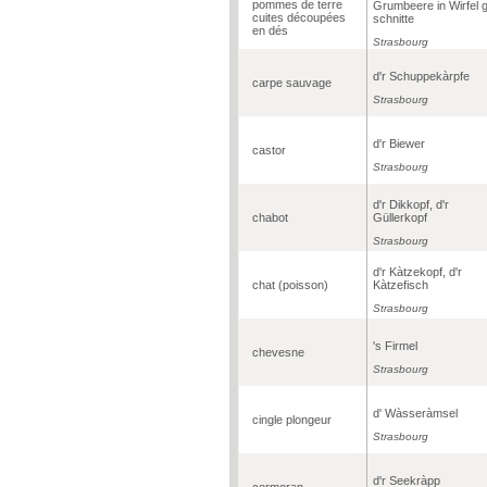
pommes de terre
Grumbeere in Wirfel g
cuites découpées
schnitte
en dés
Strasbourg
d'r Schuppekàrpfe
carpe sauvage
Strasbourg
d'r Biewer
castor
Strasbourg
d'r Dikkopf, d'r
chabot
Güllerkopf
Strasbourg
d'r Kàtzekopf, d'r
chat (poisson)
Kàtzefisch
Strasbourg
's Firmel
chevesne
Strasbourg
d' Wàsseràmsel
cingle plongeur
Strasbourg
d'r Seekràpp
cormoran