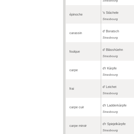
Strasbourg
's Stàchele
épinoche
Strasbourg
d' Boratsch
carassin
Strasbourg
d' Blässhüehn
foulque
Strasbourg
d'r Kàrpfe
carpe
Strasbourg
d' Leichet
frai
Strasbourg
d'r Ladderkàrpfe
carpe cuir
Strasbourg
d'r Spiejelkàrpfe
carpe miroir
Strasbourg