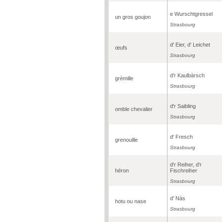
e Wurschtgressel
un gros goujon
Strasbourg
d' Eier, d' Leichet
œufs
Strasbourg
d'r Kaulbàrsch
grémille
Strasbourg
d'r Saibling
omble chevalier
Strasbourg
d' Fresch
grenouille
Strasbourg
d'r Reiher, d'r
héron
Fischreiher
Strasbourg
d' Nàs
hotu ou nase
Strasbourg