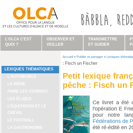
Aller au contenu principal
L'OLCA C'EST
OBSERVER ET
TRANSMETTRE
P
QUOI ?
VEILLER
ET GUIDER
P
Accueil
»
Publier et partager
»
Lexiques thémati
Vous êtes ici
: Fisch un Fischer
LEXIQUES THÉMATIQUES
Petit lexique fran
L'AUTOMOBILE
pêche : Fisch un 
LA BIÈRE
FAIRE LES COURSES
LES ÉLU(E)S
Ce livret a été
L’ÉQUITATION ET LE
l'opération E Fri
CHEVAL
pour notre lan
LE FOOTBALL
Fédérations de 
été ré-édité en 2
LA GASTRONOMIE