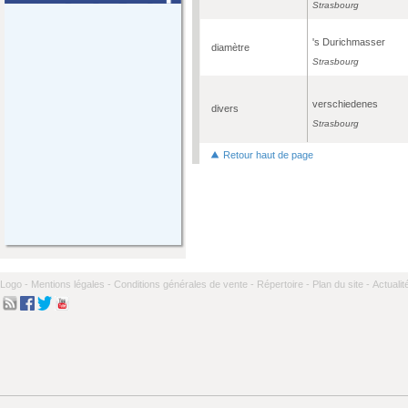
Strasbourg
's Durichmasser
diamètre
Strasbourg
verschiedenes
divers
Strasbourg
Retour haut de page
Logo -
Mentions légales -
Conditions générales de vente -
Répertoire -
Plan du site -
Actualit