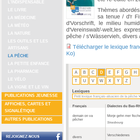
L'INDISPENSABLE
Thèmes abordés : 
LE LIVRE
sa tenue / d'r Fi
LA MÉDECINE
d'Vorschrift, le milieu humi
LA MÉTÉO
d'Vereinswalt/-welt,les expr
LA NATURE
pêche / s'Wàsservieh, divers
LES OUTILS ET LES
Télécharger le lexique fra
ARTISANS
Ko)
LA PÊCHE
LA PETITE ENFANCE
LA PHARMACIE
A
B
C
D
E
F
G
H
LE VÉLO
T
U
V
W
X
Y
Z
LA VIGNE ET LE VIN
Lexiques
PUBLICATIONS JEUNESSE
AFFICHES, CARTES ET
Français
Dialectes du Bas-R
SIGNALÉTIQUE
demain on va
Morje gehn mer fisch
AUTRES PUBLICATIONS
pêcher
Strasbourg
Verschiedenes
divers