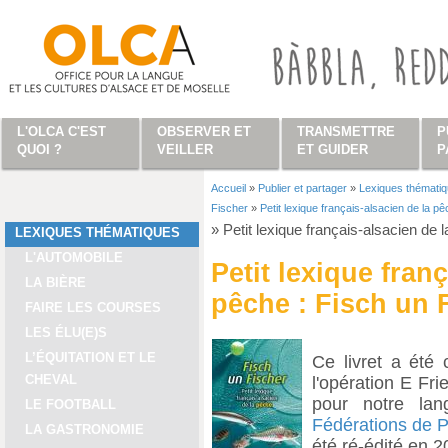
Aller au contenu principal
L'OLCA C'EST
OBSERVER ET
TRANSMETTRE
P
QUOI ?
VEILLER
ET GUIDER
P
Accueil
»
Publier et partager
»
Lexiques thémati
Vous êtes ici
Fischer
»
Petit lexique français-alsacien de la p
»
Petit lexique français-alsacien de 
LEXIQUES THÉMATIQUES
L'AUTOMOBILE
Petit lexique fran
LA BIÈRE
pêche : Fisch un 
FAIRE LES COURSES
LES ÉLU(E)S
L’ÉQUITATION ET LE
Ce livret a été
CHEVAL
l'opération E Fri
pour notre lan
LE FOOTBALL
Fédérations de 
LA GASTRONOMIE
été ré-édité en 2