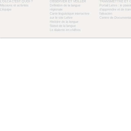
L'OLCA C'EST QUOI ?
OBSERVER ET VEILLER
TRANSMETTRE ET 
Missions et activités
Définition de la langue
Portail Lehre : le plaisi
L’équipe
régionale
d’apprendre et de tra
Carte linguistique interactive
l’alsacien
sur le site Lehre
Centre de Documentat
Histoire de la langue
Statut de la langue
Le dialecte en chiffres