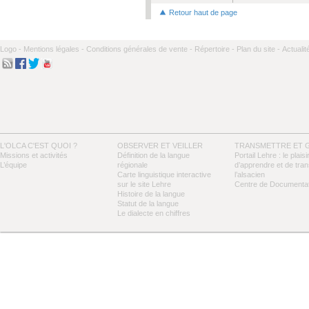
Retour haut de page
Logo -
Mentions légales -
Conditions générales de vente -
Répertoire -
Plan du site -
Actualit
L'OLCA C'EST QUOI ?
OBSERVER ET VEILLER
TRANSMETTRE ET 
Missions et activités
Définition de la langue
Portail Lehre : le plaisi
L’équipe
régionale
d’apprendre et de tra
Carte linguistique interactive
l’alsacien
sur le site Lehre
Centre de Documentat
Histoire de la langue
Statut de la langue
Le dialecte en chiffres