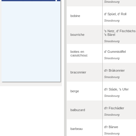
Strasbourg
d' Spüel, d' Roll
bobine
Strasbourg
's Netz, d' Fischbichs
bourriche
's Bärel
Strasbourg
bottes en
d' Gummistiffel
caoutchouc
Strasbourg
d'r Bràkonnier
braconnier
Strasbourg
d'r Stàde, 's Ufer
berge
Strasbourg
d'r Fischàdler
balbuzard
Strasbourg
d'r Bàrwe
barbeau
Strasbourg