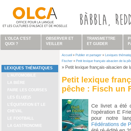
Aller au contenu principal
L'OLCA C'EST
OBSERVER ET
TRANSMETTRE
P
QUOI ?
VEILLER
ET GUIDER
P
Accueil
»
Publier et partager
»
Lexiques thémati
Vous êtes ici
Fischer
»
Petit lexique français-alsacien de la p
»
Petit lexique français-alsacien de 
LEXIQUES THÉMATIQUES
L'AUTOMOBILE
Petit lexique fran
LA BIÈRE
pêche : Fisch un 
FAIRE LES COURSES
LES ÉLU(E)S
L’ÉQUITATION ET LE
Ce livret a été
CHEVAL
l'opération E Fri
pour notre lan
LE FOOTBALL
Fédérations de 
LA GASTRONOMIE
été ré-édité en 2