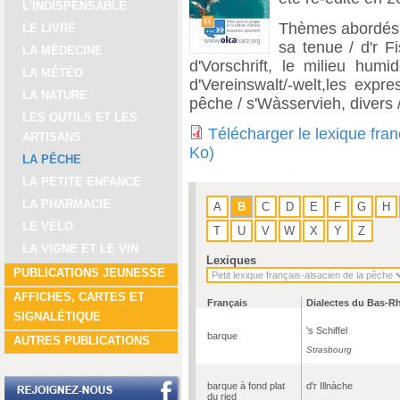
L'INDISPENSABLE
Thèmes abordés : 
LE LIVRE
sa tenue / d'r Fi
LA MÉDECINE
d'Vorschrift, le milieu humi
LA MÉTÉO
d'Vereinswalt/-welt,les expr
LA NATURE
pêche / s'Wàsservieh, divers
LES OUTILS ET LES
Télécharger le lexique fra
ARTISANS
Ko)
LA PÊCHE
LA PETITE ENFANCE
LA PHARMACIE
A
B
C
D
E
F
G
H
LE VÉLO
T
U
V
W
X
Y
Z
LA VIGNE ET LE VIN
Lexiques
PUBLICATIONS JEUNESSE
AFFICHES, CARTES ET
Français
Dialectes du Bas-R
SIGNALÉTIQUE
's Schiffel
barque
AUTRES PUBLICATIONS
Strasbourg
barque à fond plat
d'r Illnàche
du ried