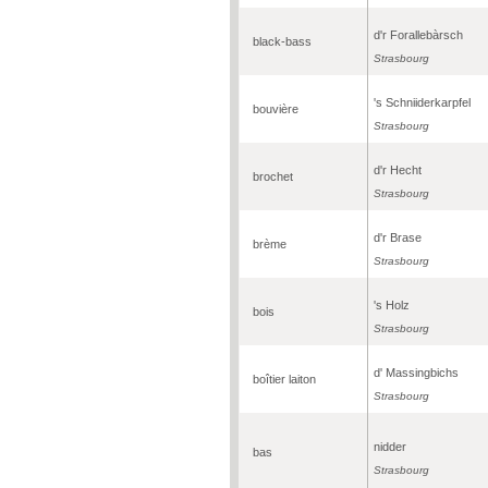
d'r Forallebàrsch
black-bass
Strasbourg
's Schniiderkarpfel
bouvière
Strasbourg
d'r Hecht
brochet
Strasbourg
d'r Brase
brème
Strasbourg
's Holz
bois
Strasbourg
d' Massingbichs
boîtier laiton
Strasbourg
nidder
bas
Strasbourg