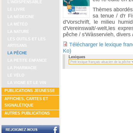
L'INDISPENSABLE
Thèmes abordés : 
LE LIVRE
sa tenue / d'r Fi
LA MÉDECINE
d'Vorschrift, le milieu humi
LA MÉTÉO
d'Vereinswalt/-welt,les expr
LA NATURE
pêche / s'Wàsservieh, divers
LES OUTILS ET LES
Télécharger le lexique fra
ARTISANS
Ko)
LA PÊCHE
Lexiques
LA PETITE ENFANCE
LA PHARMACIE
LE VÉLO
LA VIGNE ET LE VIN
PUBLICATIONS JEUNESSE
AFFICHES, CARTES ET
SIGNALÉTIQUE
AUTRES PUBLICATIONS