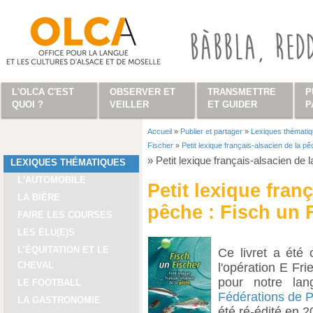
Aller au contenu principal
L'OLCA C'EST
OBSERVER ET
TRANSMETTRE
P
QUOI ?
VEILLER
ET GUIDER
P
Accueil
»
Publier et partager
»
Lexiques thémati
Vous êtes ici
Fischer
»
Petit lexique français-alsacien de la p
»
Petit lexique français-alsacien de 
LEXIQUES THÉMATIQUES
L'AUTOMOBILE
Petit lexique fran
LA BIÈRE
pêche : Fisch un 
FAIRE LES COURSES
LES ÉLU(E)S
L’ÉQUITATION ET LE
Ce livret a été
CHEVAL
l'opération E Fri
pour notre lan
LE FOOTBALL
Fédérations de 
LA GASTRONOMIE
été ré-édité en 2