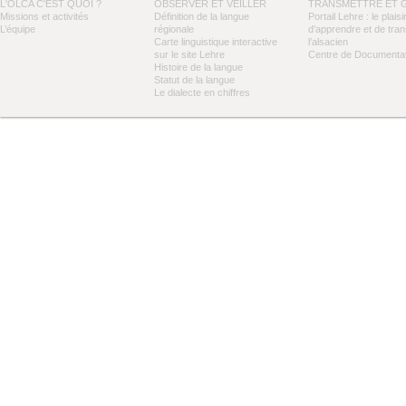
L'OLCA C'EST QUOI ?
OBSERVER ET VEILLER
TRANSMETTRE ET 
Missions et activités
Définition de la langue
Portail Lehre : le plaisi
L’équipe
régionale
d’apprendre et de tra
Carte linguistique interactive
l’alsacien
sur le site Lehre
Centre de Documentat
Histoire de la langue
Statut de la langue
Le dialecte en chiffres