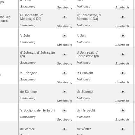
mps
Strasbourg
Mulhouse
Strasbourg
Bruebach
D' Johrszitte, d'
D' Johreszitte, d'
ons, les
Monete, d' Däj
Monete, d' Daj
 jours
Strasbourg
Mulhouse
Strasbourg
Bruebach
's Johr
's Johr
Strasbourg
Mulhouse
Strasbourg
Bruebach
d' Johrszit, d' Johrszitte
d' Johreszit, d'
(pl)
Johreszitte (pl)
Strasbourg
Mulhouse
Strasbourg
Bruebach
's Frìehjohr
's Friahjohr
s
Strasbourg
Mulhouse
Strasbourg
Bruebach
de Sùmmer
d'r Summer
Strasbourg
Mulhouse
Strasbourg
Bruebach
's Spotjohr, de Herbscht
d'r Herbscht
Strasbourg
Mulhouse
Strasbourg
Bruebach
de Wìnter
d'r Wìnter