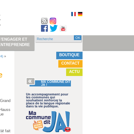
Recherche
S'ENGAGER ET
Formulaire de
ENTREPRENDRE
recherche
BOUTIQUE
24)
»
CONTACT
ACTU
e
MA COMMUNE DIT
JA !
Un accompagnement pour
les communes qui
 Grand
souhaitent renforcer la
place de la langue régionale
dans la vie publique.
 Hauss
ue
ität
fait