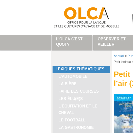
Aller au contenu principal
L'OLCA C'EST
OBSERVER ET
QUOI ?
VEILLER
Accueil
»
Pub
Vous ête
Petit lexique 
LEXIQUES THÉMATIQUES
Petit
L'AUTOMOBILE
l’air 
LA BIÈRE
FAIRE LES COURSES
LES ÉLU(E)S
L’ÉQUITATION ET LE
CHEVAL
LE FOOTBALL
LA GASTRONOMIE