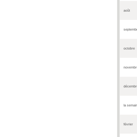
août
septemb
octobre
novembr
décembr
la semai
février