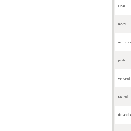
lundi
mardi
mercredi
jeudi
vendredi
samedi
dimanch