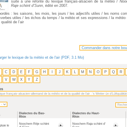
suite à une refonte du lexique français-alsacien de la météo /
Noo
Raje schiint d’Sunn
, édité en 2007.
rdés : les saisons, les mois, les jours / les adjectifs utiles / les noms c
s verbes utiles / les échos du temps / la météo et ses expressions / la météo
 qualité de l’air
Commander dans notre bou
rger le lexique de la météo et de l'air (PDF, 3.1 Mo)
C
D
E
F
G
H
I
J
K
L
M
N
O
P
Q
R
V
W
X
Y
Z
es
Dialectes du Bas-
Dialectes du Haut-
s
Rhin
Rhin
Noochem Rëje schiint
Noochem Raja schiint d'
pluie le
d' Sùnn
Sunn