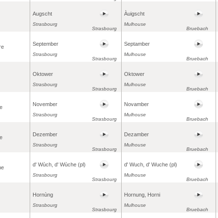
Augscht
Àuigscht
Strasbourg
Mulhouse
Strasbourg
Bruebach
September
Septamber
re
Strasbourg
Mulhouse
Strasbourg
Bruebach
Oktower
Oktower
Strasbourg
Mulhouse
Strasbourg
Bruebach
November
Novamber
e
Strasbourg
Mulhouse
Strasbourg
Bruebach
Dezember
Dezamber
e
Strasbourg
Mulhouse
Strasbourg
Bruebach
d' Wùch, d' Wùche (pl)
d' Wuch, d' Wuche (pl)
ne
Strasbourg
Mulhouse
Strasbourg
Bruebach
Hornùng
Hornung, Horni
Strasbourg
Mulhouse
Strasbourg
Bruebach