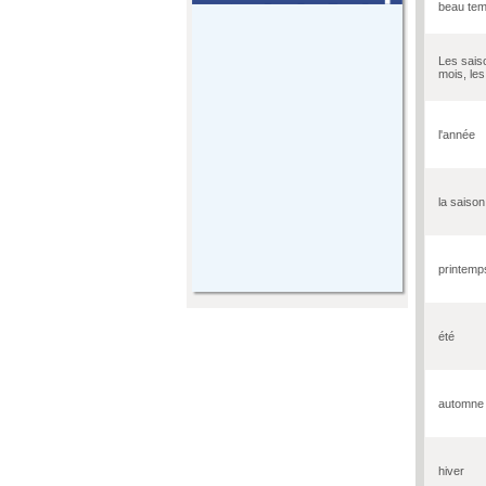
beau te
Les sais
mois, les
l'année
la saison
printemp
été
automne
hiver