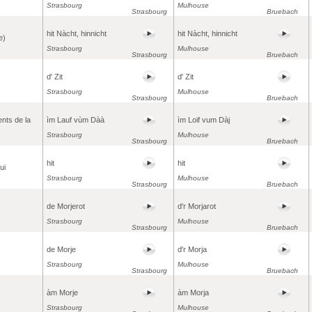
Strasbourg
Mulhouse
Strasbourg
Bruebach
hit Nàcht, hinnicht
hit Nàcht, hinnicht
e)
Strasbourg
Mulhouse
Strasbourg
Bruebach
d' Zit
d' Zit
Strasbourg
Mulhouse
Strasbourg
Bruebach
nts de la
ìm Lauf vùm Dàà
ìm Loif vum Dàj
Strasbourg
Mulhouse
Strasbourg
Bruebach
hit
hit
ui
Strasbourg
Mulhouse
Strasbourg
Bruebach
de Morjerot
d'r Morjarot
Strasbourg
Mulhouse
Strasbourg
Bruebach
de Morje
d'r Morja
Strasbourg
Mulhouse
Strasbourg
Bruebach
àm Morje
àm Morja
Strasbourg
Mulhouse