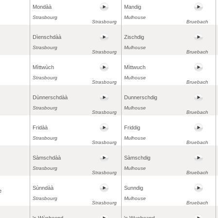
Mondàà
Mandig
Strasbourg
Mulhouse
Strasbourg
Bruebach
Dìenschdàà
Zischdig
Strasbourg
Mulhouse
Strasbourg
Bruebach
Mìttwùch
Mìttwuch
Strasbourg
Mulhouse
Strasbourg
Bruebach
Dùnnerschdàà
Dunnerschdig
Strasbourg
Mulhouse
Strasbourg
Bruebach
Fridàà
Friddig
Strasbourg
Mulhouse
Strasbourg
Bruebach
Sàmschdàà
Sàmschdig
Strasbourg
Mulhouse
Strasbourg
Bruebach
Sùnndàà
Sunndig
e
Strasbourg
Mulhouse
Strasbourg
Bruebach
's Wùcheend
's Wucheand