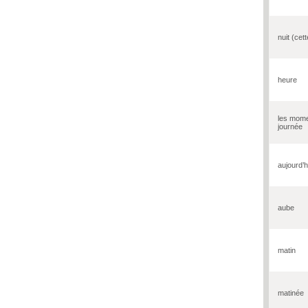
nuit (cett
heure
les mome
journée
aujourd’h
aube
matin
matinée