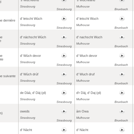
d
Strasbourg
Mulhouse
Strasbourg
Bruebach
d' letscht Wùch
d' letscht Wuch
ne dernière
Strasbourg
Mulhouse
Strasbourg
Bruebach
ne
d' nächscht Wùch
d' nachscht Wuch
e
Strasbourg
Mulhouse
Strasbourg
Bruebach
ne
d' Wùch devor
d' Wuch devor
te
Strasbourg
Mulhouse
Strasbourg
Bruebach
d' Wùch drùf
d' Wuch druf
ne suivante
Strasbourg
Mulhouse
Strasbourg
Bruebach
de Dàà, d' Däj (pl)
d'r Dàj, d' Daj (pl)
Strasbourg
Mulhouse
Strasbourg
Bruebach
oweds
àm Owa
n)
Strasbourg
Mulhouse
Strasbourg
Bruebach
d' Nàcht
d' Nàcht