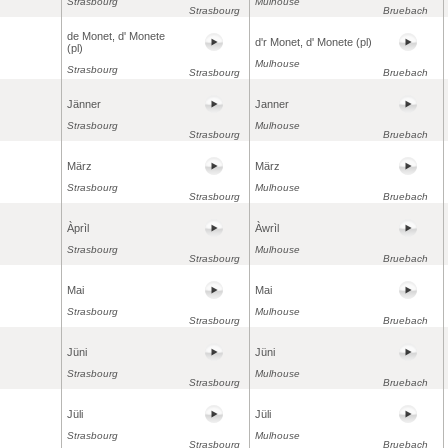
Strasbourg
Mulhouse
Strasbourg
Bruebach
de Monet, d' Monete
d'r Monet, d' Monete (pl)
(pl)
Mulhouse
Strasbourg
Strasbourg
Bruebach
Jänner
Janner
Strasbourg
Mulhouse
Strasbourg
Bruebach
März
März
Strasbourg
Mulhouse
Strasbourg
Bruebach
Àprìl
Àwrìl
Strasbourg
Mulhouse
Strasbourg
Bruebach
Mai
Mai
Strasbourg
Mulhouse
Strasbourg
Bruebach
Jüni
Jüni
Strasbourg
Mulhouse
Strasbourg
Bruebach
Jüli
Jüli
Strasbourg
Mulhouse
Strasbourg
Bruebach