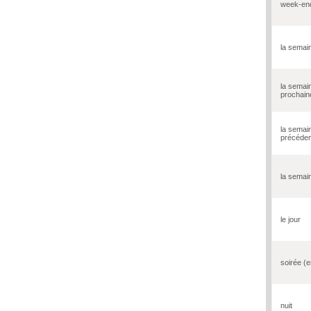
week-en
la semai
la semai
prochain
la semai
précéden
la semai
le jour
soirée (e
nuit