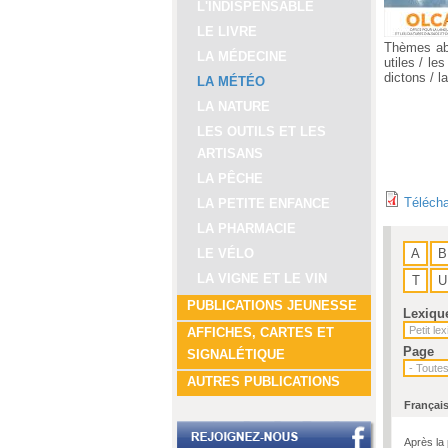
L'INDISPENSABLE
LE LIVRE
Thèmes abo
LA MÉDECINE
utiles / le
dictons / la
LA MÉTÉO
LA NATURE
LES OUTILS ET LES
ARTISANS
LA PÊCHE
Télécha
LA PETITE ENFANCE
LA PHARMACIE
A
B
LE VÉLO
LA VIGNE ET LE VIN
T
U
PUBLICATIONS JEUNESSE
Lexiqu
AFFICHES, CARTES ET
Page
SIGNALÉTIQUE
AUTRES PUBLICATIONS
Françai
Après la 