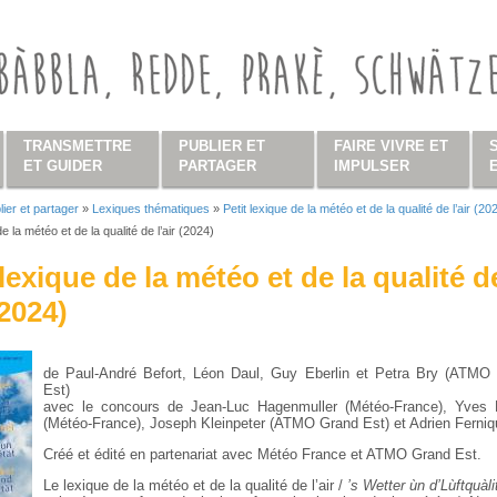
TRANSMETTRE
PUBLIER ET
FAIRE VIVRE ET
ET GUIDER
PARTAGER
IMPULSER
lier et partager
»
Lexiques thématiques
»
Petit lexique de la météo et de la qualité de l’air (20
s ici
de la météo et de la qualité de l’air (2024)
 lexique de la météo et de la qualité d
(2024)
de Paul-André Befort, Léon Daul, Guy Eberlin et Petra Bry (ATMO
Est)
avec le concours de Jean-Luc Hagenmuller (Météo-France), Yves
(Météo-France), Joseph Kleinpeter (ATMO Grand Est) et Adrien Ferniq
Créé et édité en partenariat avec Météo France et ATMO Grand Est.
Le lexique de la météo et de la qualité de l’air /
’s Wetter ùn d’Lùftquàl